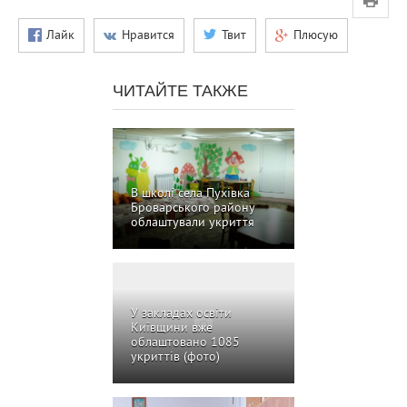
Лайк
Нравится
Твит
Плюсую
ЧИТАЙТЕ ТАКЖЕ
В школі села Пухівка
Броварського району
облаштували укриття
У закладах освіти
Київщини вже
облаштовано 1085
укриттів (фото)