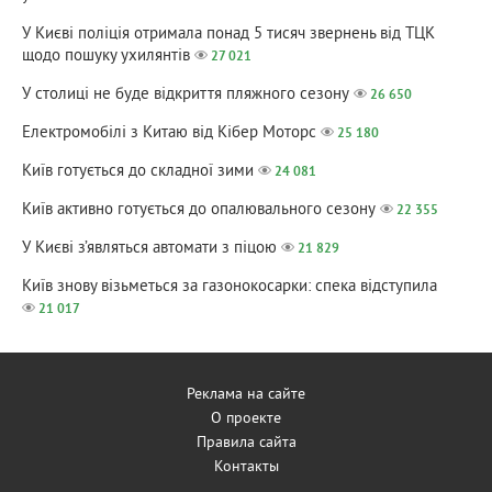
У Києві поліція отримала понад 5 тисяч звернень від ТЦК
щодо пошуку ухилянтів
27 021
У столиці не буде відкриття пляжного сезону
26 650
Електромобілі з Китаю від Кібер Моторс
25 180
Київ готується до складної зими
24 081
Київ активно готується до опалювального сезону
22 355
У Києві з’являться автомати з піцою
21 829
Київ знову візьметься за газонокосарки: спека відступила
21 017
Реклама на сайте
О проекте
Правила сайта
Контакты