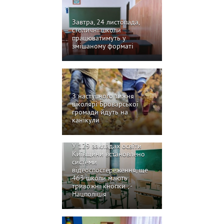
Завтра, 24 листопада,
столичні школи
працюватимуть у
змішаному форматі
З наступного тижня
школярі Броварської
громади йдуть на
канікули
У 129 закладах освіти
Київщини встановлено
системи
відеоспостереження, ще
463 школи мають
тривожні кнопки , -
Нацполіція