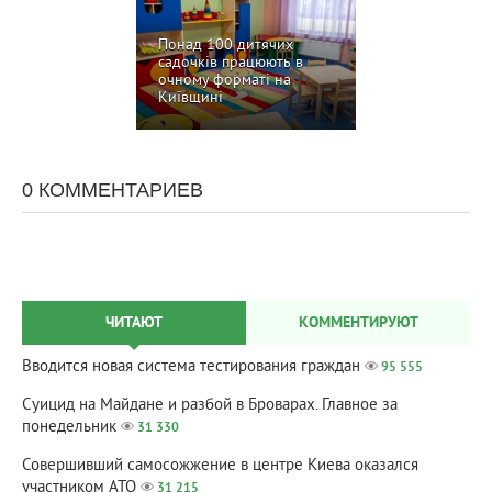
Понад 100 дитячих
садочків працюють в
очному форматі на
Київщині
0 КОММЕНТАРИЕВ
ЧИТАЮТ
КОММЕНТИРУЮТ
Вводится новая система тестирования граждан
95 555
Суицид на Майдане и разбой в Броварах. Главное за
понедельник
31 330
Совершивший самосожжение в центре Киева оказался
участником АТО
31 215