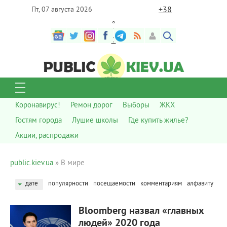
+
38
Пт, 07 августа 2026
°
C
Коронавирус!
Ремон дорог
Выборы
ЖКХ
Гостям города
Лушие школы
Где купить жилье?
Акции, распродажи
public.kiev.ua
» В мире
дате
популярности
посещаемости
комментариям
алфавиту
681
0
Bloomberg назвал «главных
людей» 2020 года