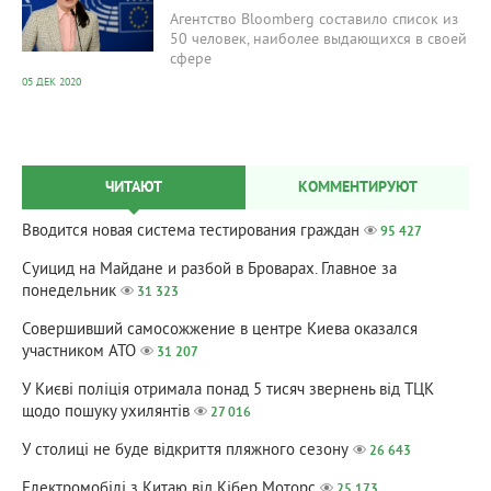
Агентство Bloomberg составило список из
50 человек, наиболее выдающихся в своей
сфере
05 ДЕК 2020
ЧИТАЮТ
КОММЕНТИРУЮТ
Вводится новая система тестирования граждан
95 427
Суицид на Майдане и разбой в Броварах. Главное за
понедельник
31 323
Совершивший самосожжение в центре Киева оказался
участником АТО
31 207
У Києві поліція отримала понад 5 тисяч звернень від ТЦК
щодо пошуку ухилянтів
27 016
У столиці не буде відкриття пляжного сезону
26 643
Електромобілі з Китаю від Кібер Моторс
25 173