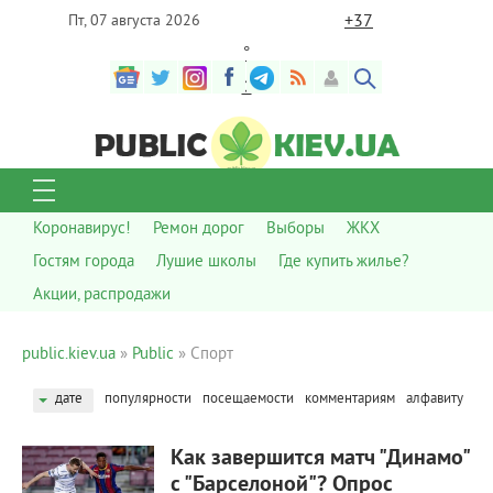
+
37
Пт, 07 августа 2026
°
C
Коронавирус!
Ремон дорог
Выборы
ЖКХ
Гостям города
Лушие школы
Где купить жилье?
Акции, распродажи
public.kiev.ua
»
Public
» Спорт
дате
популярности
посещаемости
комментариям
алфавиту
704
0
Как завершится матч "Динамо"
с "Барселоной"? Опрос