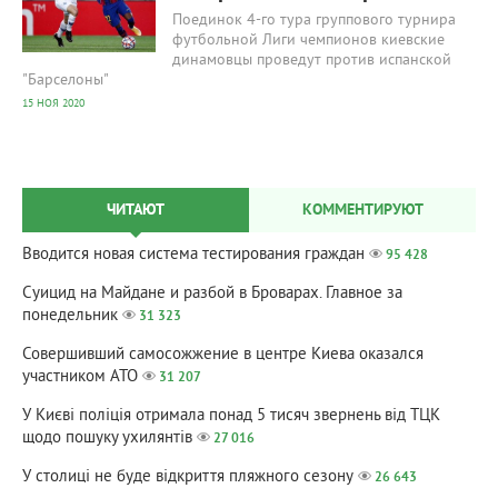
​Поединок 4-го тура группового турнира
футбольной Лиги чемпионов киевские
динамовцы проведут против испанской
"Барселоны"
15 НОЯ 2020
ЧИТАЮТ
КОММЕНТИРУЮТ
Вводится новая система тестирования граждан
95 428
Суицид на Майдане и разбой в Броварах. Главное за
понедельник
31 323
Совершивший самосожжение в центре Киева оказался
участником АТО
31 207
У Києві поліція отримала понад 5 тисяч звернень від ТЦК
щодо пошуку ухилянтів
27 016
У столиці не буде відкриття пляжного сезону
26 643