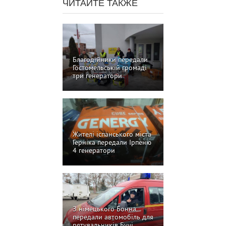
ЧИТАЙТЕ ТАКЖЕ
Благодійники передали
Гостомельській громаді
три генератори
Жителі іспанського міста
Герніка передали Ірпеню
4 генератори
З німецького Бонна
передали автомобіль для
рятувальників Бучі