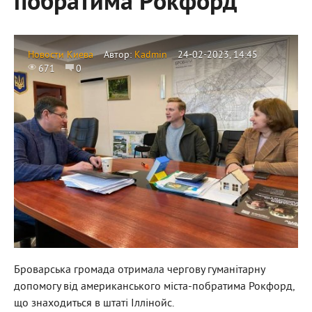
побратима Рокфорд
Новости Киева
Автор:
Kadmin
24-02-2023, 14:45
671
0
Броварська громада отримала чергову гуманітарну
допомогу від американського міста-побратима Рокфорд,
що знаходиться в штаті Іллінойс.