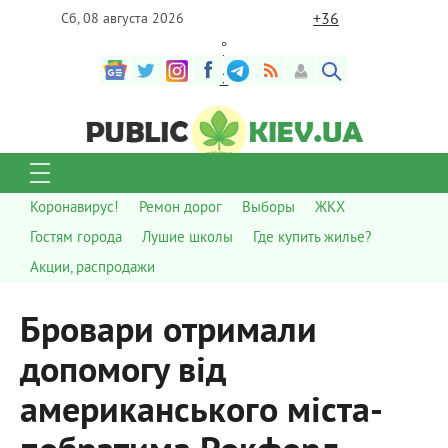
+
36
Сб, 08 августа 2026
°
C
Коронавирус!
Ремон дорог
Выборы
ЖКХ
Гостям города
Лушие школы
Где купить жилье?
Акции, распродажи
Бровари отримали
допомогу від
американського міста-