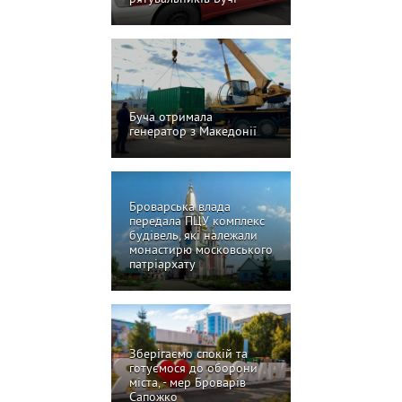
Буча отримала
генератор з Македонії
Броварська влада
передала ПЦУ комплекс
будівель, які належали
монастирю московського
патріархату
Зберігаємо спокій та
готуємося до оборони
міста, - мер Броварів
Сапожко