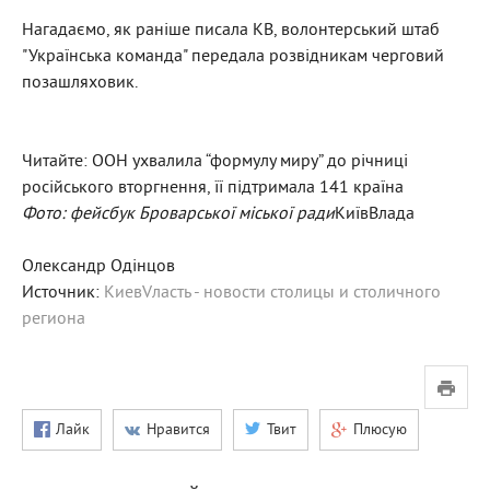
Нагадаємо, як раніше писала KВ, волонтерський штаб
"Українська команда" передала розвідникам черговий
позашляховик.
Читайте: ООН ухвалила “формулу миру” до річниці
російського вторгнення, її підтримала 141 країна
Фото: фейсбук Броварської міської ради
КиївВлада
Олександр Одінцов
Источник:
КиевVласть - новости столицы и столичного
региона
Лайк
Нравится
Твит
Плюсую