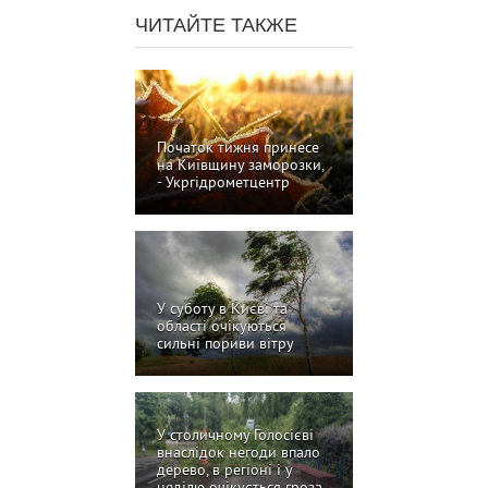
ЧИТАЙТЕ ТАКЖЕ
Початок тижня принесе
на Київщину заморозки,
- Укргідрометцентр
У суботу в Києві та
області очікуються
сильні пориви вітру
У столичному Голосієві
внаслідок негоди впало
дерево, в регіоні і у