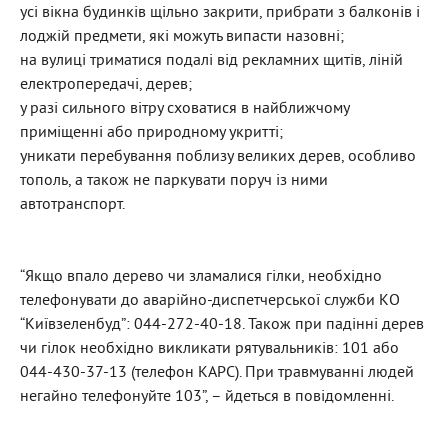
усі вікна будинків щільно закрити, прибрати з балконів і
лоджій предмети, які можуть випасти назовні;
на вулиці триматися подалі від рекламних щитів, ліній
електропередачі, дерев;
у разі сильного вітру сховатися в найближчому
приміщенні або природному укритті;
уникати перебування поблизу великих дерев, особливо
тополь, а також не паркувати поруч із ними
автотранспорт.
“Якщо впало дерево чи зламалися гілки, необхідно
телефонувати до аварійно-диспетчерської служби КО
“Київзеленбуд”: 044-272-40-18. Також при падінні дерев
чи гілок необхідно викликати рятувальників: 101 або
044-430-37-13 (телефон КАРС). При травмуванні людей
негайно телефонуйте 103”, – йдеться в повідомленні.