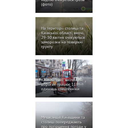
неділю очікується гроза
(фото)
На території столиці та
Київської області вночі
29-30 квітня очікуються
заморозки на поверхні
грунту
Київ засипає снігом, на
дорогах працює 118
одиниць спецтехніки
Мешканців Київщини та
столиці попереджають
про погіршення погоди у