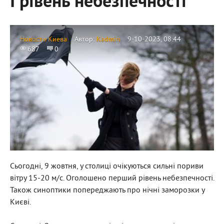
І рівень небезпечності
Новости Киева
Автор:
Kadmin
9-10-2023, 08:44
687
0
Сьогодні, 9 жовтня, у столиці очікуються сильні пориви
вітру 15-20 м/с. Оголошено перший рівень небезпечності.
Також синоптики попереджають про нічні заморозки у
Києві.