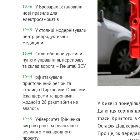
У Броварах встановили
10:46
нові правила для
електросамокатів
У столиці модернізували
19:45
центр репродуктивної
медицини
Сили оборони уразили
16:44
пункти управління, переправу
та склад ворога, – Генштаб ЗСУ
рф атакувала
10:44
пристоличний регіон та
столицю Цирконами, Оніксами,
Іскандерами та дронами:
жодної з 28 ракет збити не
У Києві з понеділк
вдалось
Да кінця серпня д
траси. Крім того, 
Університет Грінченка
19:45
Остафія Дашкевича
виграв грант на реалізацію
великого міжнародного
Про це, як передає
проєкту