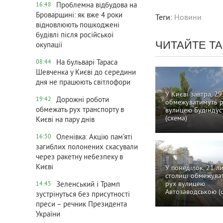
Проблемна відбудова на
16:48
Броварщині: як вже 4 роки
Теги:
Новини
відновлюють пошкоджені
будівлі після російської
ЧИТАЙТЕ Т
окупації
На бульварі Тараса
08:44
Шевченка у Києві до середини
дня не працюють світлофори
У Києві завтра, 29
Дорожні роботи
19:42
обмежуватимуть 
обмежать рух транспорту в
вулицею Будіндуст
(схема)
Києві на пару днів
Оленівка: Акцію пам’яті
16:50
загиблих полонених скасували
через ракетну небезпеку в
Києві
У понеділок, 21 ли
столиці обмежува
рух вулицею
Зеленський і Трамп
14:45
Автозаводською (
зустрінуться без присутності
преси – речник Президента
України