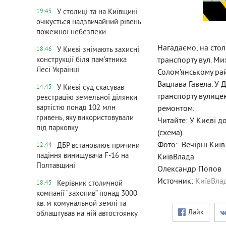
У столиці та на Київщині
19:45
очікується надзвичайний рівень
пожежної небезпеки
Нагадаємо, на сто
У Києві знімають захисні
18:46
транспорту вул. М
конструкції біля пам’ятника
Лесі Українці
Солом’янському ра
Вацлава Гавела. У 
У Києві суд скасував
14:45
транспорту вулицею
реєстрацію земельної ділянки
вартістю понад 102 млн
ремонтом.
гривень, яку використовували
Читайте: У Києві д
під парковку
(схема)
Фото: Вечірні Київ
ДБР встановлює причини
12:44
падіння винищувача F-16 на
КиївВлада
Полтавщині
Олександр Попов
Источник:
КиївВла
Керівник столичной
18:45
компанії “захопив” понад 3000
кв. м комунальной землі та
Лайк
облаштував на ній автостоянку