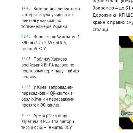
адміністрації (КМД
Зокрема з 4 до 31
Комерційна директорка
14:45
«Інтергал-Буд» увійшла до
Дорожники КП ШЕУ 
рейтингу найкращих
крайніх правих сму
топменеджерів України
столиці
Ворог за добу втратив 1
08:45
390 осіб та 1 657 БПЛА, –
Генштаб ЗСУ
Поблизу Харкова
16:03
російський БпЛА вдарив по
поштовому терміналу – вбито
людину
У Києві запровадили
14:03
пересадковий QR-квиток з
безлімітними пересадками
протягом 90 хвилин
Армія рф за добу
10:27
втратила 8 РСЗВ та півтори
тисячі осіб, – Генштаб ЗСУ