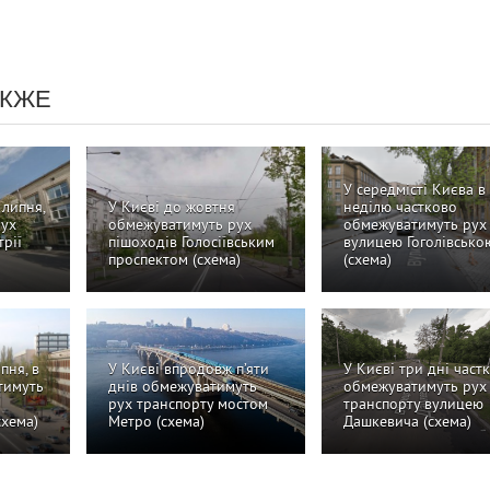
АКЖЕ
У середмісті Києва в
 липня,
У Києві до жовтня
неділю частково
рух
обмежуватимуть рух
обмежуватимуть рух
рії
пішоходів Голосіївським
вулицею Гоголівсько
проспектом (схема)
(схема)
пня, в
У Києві впродовж п’яти
У Києві три дні част
тимуть
днів обмежуватимуть
обмежуватимуть рух
рух транспорту мостом
транспорту вулицею
схема)
Метро (схема)
Дашкевича (схема)