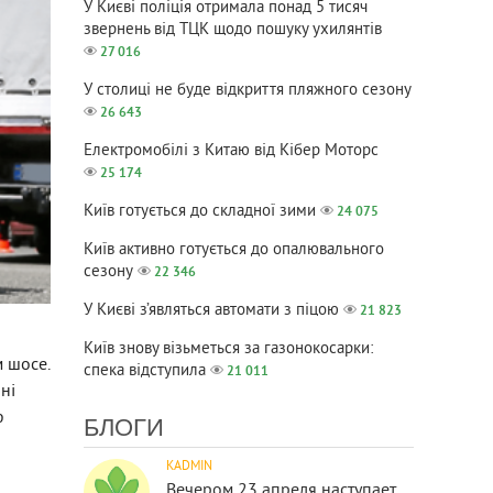
У Києві поліція отримала понад 5 тисяч
звернень від ТЦК щодо пошуку ухилянтів
27 016
У столиці не буде відкриття пляжного сезону
26 643
Електромобілі з Китаю від Кібер Моторс
25 174
Київ готується до складної зими
24 075
Київ активно готується до опалювального
сезону
22 346
У Києві з’являться автомати з піцою
21 823
Київ знову візьметься за газонокосарки:
м шосе.
спека відступила
21 011
ні
ю
БЛОГИ
KADMIN
Вечером 23 апреля наступает