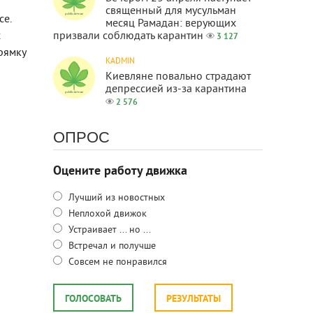
священный для мусульман
се.
месяц Рамадан: верующих
х
призвали соблюдать карантин
3 127
прямку
KADMIN
Киевляне повально страдают
депрессией из-за карантина
2 576
ОПРОС
Оцените работу движка
Лучший из новостных
Неплохой движок
Устраивает ... но ...
Встречал и получше
Совсем не понравился
ГОЛОСОВАТЬ
РЕЗУЛЬТАТЫ