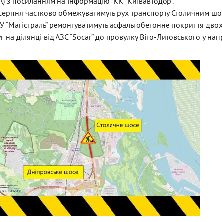
А) з посиланням на інформацію КК “Київавтодор”.
 серпня частково обмежуватимуть рух транспорту Столичним шо
“Магістраль” ремонтуватимуть асфальтобетонне покриття дво
г на ділянці від АЗС “Socar” до провулку Віто-Литовського у на