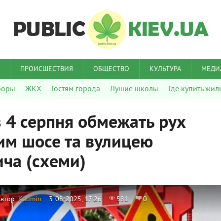
ПРОИСШЕСТВИЯ
ОБЩЕСТВО
КУЛЬТУРА
МЕДИ
боры
ЖКХ
Гостям города
Лушие школы
Где купить жил
з 4 серпня обмежать рух
им шосе та вулицею
ча (схеми)
Автор:
Kadmin
3-08-2025, 17:26
581
0