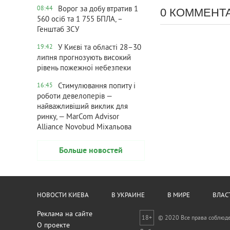
Ворог за добу втратив 1
08:44
0 КОММЕНТ
560 осіб та 1 755 БПЛА, –
Генштаб ЗСУ
У Києві та області 28–30
19:42
липня прогнозують високий
рівень пожежної небезпеки
Стимулювання попиту і
16:45
роботи девелоперів —
найважливіший виклик для
ринку, — MarCom Advisor
Alliance Novobud Міхальова
Больше новостей
НОВОСТИ КИЕВА
В УКРАИНЕ
В МИРЕ
ВЛАС
Реклама на сайте
18+
© 2020 Все права соблюд
О проекте