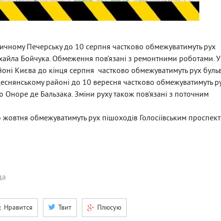
личному Печерську до 10 серпня частково обмежуватимуть рух
ихайла Бойчука. Обмеження пов’язані з ремонтними роботами. У
йоні Києва до кінця серпня частково обмежуватимуть рух бул
Деснянському районі до 10 вересня частково обмежуватимуть р
 Оноре де Бальзака. Зміни руху також пов’язані з поточним
о жовтня обмежуватимуть рух пішоходів Голосіївським проспек
да
Нравится
Твит
Плюсую