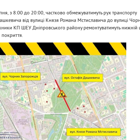
пня, з 8:00 до 20:00, частково обмежуватимуть рух транспорту
ашкевича від вулиці Князя Романа Мстиславича до вулиці Чор
жники КП ШЕУ Дніпровського району ремонтуватимуть нижній
 покриття.