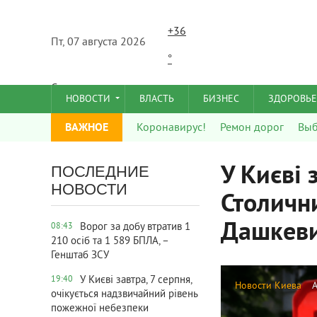
+
36
Пт, 07 августа 2026
°
C
НОВОСТИ
ВЛАСТЬ
БИЗНЕС
ЗДОРОВЬЕ
ВАЖНОЕ
Коронавирус!
Ремон дорог
Вы
У Києві 
ПОСЛЕДНИЕ
НОВОСТИ
Столичн
Дашкеви
Ворог за добу втратив 1
08:43
210 осіб та 1 589 БПЛА, –
Генштаб ЗСУ
У Києві завтра, 7 серпня,
19:40
Новости Киева
очікується надзвичайний рівень
пожежної небезпеки