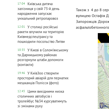
Київська дитяча
17:04
залізниця у свій 73-й день
Також з 4 до 8 сер
народження запускає
вулицею Остафія Д
унікальний ретропаровоз
Запорожців. Доро
У столиці російські
асфальтобетонного
12:01
ракети влучили на територію
Київмедспецтрансу та
пошкодили посольство Литви
У Києві в Солом’янському
10:35
та Дарницькому районах
розгорнули штаби допомоги
(контакти)
У КиївЗоо створили
19:46
просторий авіарій для пернатих
мешканців Полісся (фото)
Цими вихідними низка
12:45
столичних автобусів і
тролейбус №34 курсуватимуть
зі змінами руху