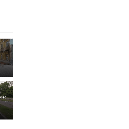
ю
ково