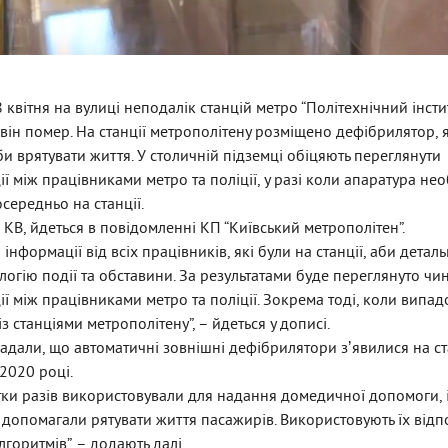
 квітня на вулиці неподалік станцій метро “Політехнічний інсти
, він помер. На станції метрополітену розміщено дефібрилятор, 
и врятувати життя. У столичній підземці обіцяють переглянути
ї між працівниками метро та поліції, у разі коли апаратура не
осередньо на станції.
 КВ, йдеться в повідомленні КП “Київський метрополітен”.
 інформації від всіх працівників, які були на станції, аби детал
гію події та обставини. За результатами буде переглянуто чи
ї між працівниками метро та поліції. Зокрема тоді, коли випад
з станціями метрополітену”, – йдеться у дописі.
адали, що автоматичні зовнішні дефібрилятори зʼявилися на с
 2020 році.
ятки разів використовували для надання домедичної допомоги, 
допомагали рятувати життя пасажирів. Використовують їх відп
горитмів”, – додають далі.