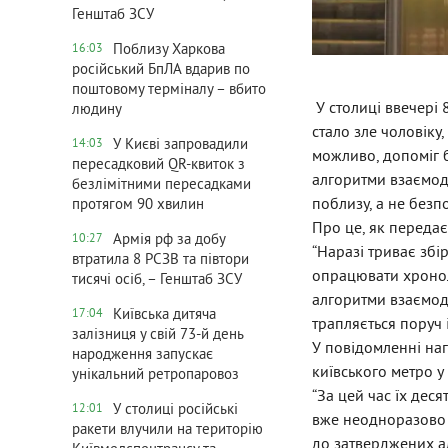
Генштаб ЗСУ
Поблизу Харкова
16:03
російський БпЛА вдарив по
поштовому терміналу – вбито
У столиці ввечері 8
людину
стало зле чоловіку
У Києві запровадили
14:03
можливо, допоміг б
пересадковий QR-квиток з
алгоритми взаємоді
безлімітними пересадками
поблизу, а не безп
протягом 90 хвилин
Про це, як передає
Армія рф за добу
10:27
“Наразі триває збір
втратила 8 РСЗВ та півтори
опрацювати хроноло
тисячі осіб, – Генштаб ЗСУ
алгоритми взаємоді
Київська дитяча
17:04
трапляється поруч і
залізниця у свій 73-й день
У повідомленні наг
народження запускає
київського метро у
унікальний ретропаровоз
“За цей час їх дес
У столиці російські
12:01
вже неодноразово 
ракети влучили на територію
до затверджених ал