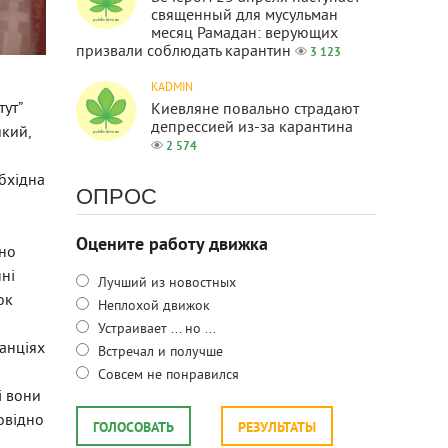
священный для мусульман
месяц Рамадан: верующих
призвали соблюдать карантин
3 123
KADMIN
тут”
Киевляне повально страдают
депрессией из-за карантина
який,
2 574
обхідна
ОПРОС
Оцените работу движка
ьно
нні
Лучший из новостных
ок
Неплохой движок
Устраивает ... но ...
танціях
Встречал и получше
Совсем не понравился
і вони
овідно
ГОЛОСОВАТЬ
РЕЗУЛЬТАТЫ