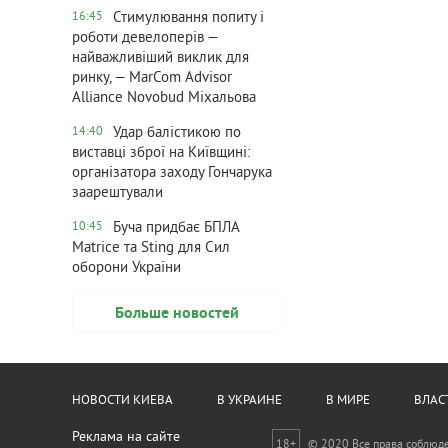
Стимулювання попиту і
16:45
роботи девелоперів —
найважливіший виклик для
ринку, — MarCom Advisor
Alliance Novobud Міхальова
Удар балістикою по
14:40
виставці зброї на Київщині:
організатора заходу Гончарука
заарештували
Буча придбає БПЛА
10:45
Matrice та Sting для Сил
оборони України
Больше новостей
НОВОСТИ КИЕВА
В УКРАИНЕ
В МИРЕ
ВЛАС
Реклама на сайте
18+
© 2020 Все права соблюд