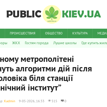
ПРОИСШЕСТВИЯ
ОБЩЕСТВО
КУЛЬТУРА
МЕДИ
боры
ЖКХ
Гостям города
Лушие школы
Где купить жил
чному метрополітені
уть алгоритми дій після
оловіка біля станції
нічний інститут”
ор:
Kadmin
9-05-2026, 16:33
515
0