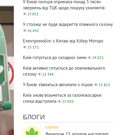
У Києві поліція отримала понад 5 тисяч
звернень від ТЦК щодо пошуку ухилянтів
27 013
У столиці не буде відкриття пляжного сезону
26 642
Електромобілі з Китаю від Кібер Моторс
25 171
Київ готується до складної зими
24 072
Київ активно готується до опалювального
сезону
22 344
У Києві з’являться автомати з піцою
21 822
Київ знову візьметься за газонокосарки:
спека відступила
21 010
БЛОГИ
KADMIN
Вечером 23 апреля наступает