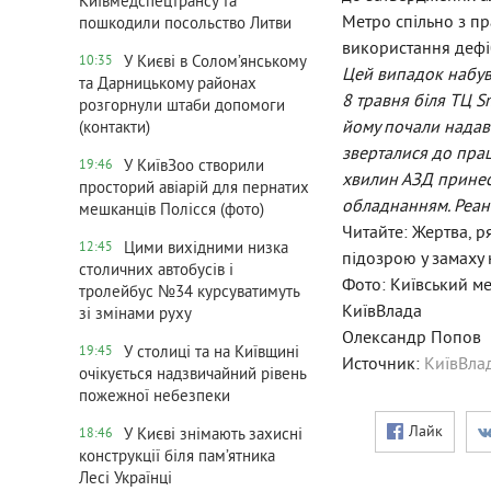
Київмедспецтрансу та
Метро спільно з пр
пошкодили посольство Литви
використання дефі
У Києві в Солом’янському
10:35
Цей випадок набув 
та Дарницькому районах
8 травня біля ТЦ Sm
розгорнули штаби допомоги
йому почали надав
(контакти)
зверталися до прац
У КиївЗоо створили
19:46
хвилин АЗД принесл
просторий авіарій для пернатих
обладнанням. Реан
мешканців Полісся (фото)
Читайте: Жертва, р
Цими вихідними низка
12:45
підозрою у замаху 
столичних автобусів і
Фото: Київський м
тролейбус №34 курсуватимуть
КиївВлада
зі змінами руху
Олександр Попов
У столиці та на Київщині
19:45
Источник:
КиївВла
очікується надзвичайний рівень
пожежної небезпеки
Лайк
У Києві знімають захисні
18:46
конструкції біля пам’ятника
Лесі Українці