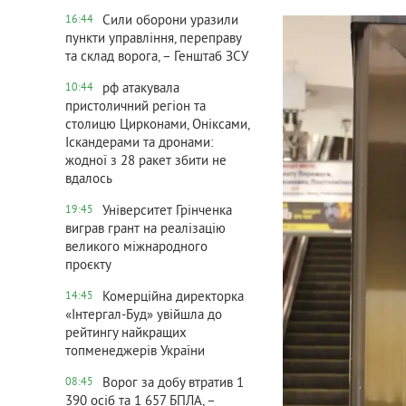
Сили оборони уразили
16:44
пункти управління, переправу
та склад ворога, – Генштаб ЗСУ
рф атакувала
10:44
пристоличний регіон та
столицю Цирконами, Оніксами,
Іскандерами та дронами:
жодної з 28 ракет збити не
вдалось
Університет Грінченка
19:45
виграв грант на реалізацію
великого міжнародного
проєкту
Комерційна директорка
14:45
«Інтергал-Буд» увійшла до
рейтингу найкращих
топменеджерів України
Ворог за добу втратив 1
08:45
390 осіб та 1 657 БПЛА, –