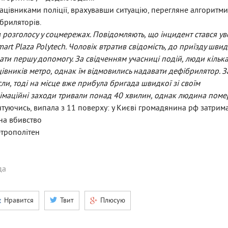
ацівниками поліції, врахувавши ситуацію, перегляне алгоритми
бриляторів.
розголосу у соцмережах. Повідомляють, що інцидент стався ув
art Plaza Polytech. Чоловік втратив свідомість, до приїзду швид
ати першу допомогу. За
свідченням
учасниці подій, люди кілька
івників метро, однак їм відмовились надавати дефібрилятор. З
и, тоді на місце вже прибула бригада швидкої зі своїм
імаційні заходи тривали понад 40 хвилин, однак людина поме
ятуючись, випала з 11 поверху: у Києві громадянина рф затрим
на вбивство
етрополітен
да
Нравится
Твит
Плюсую