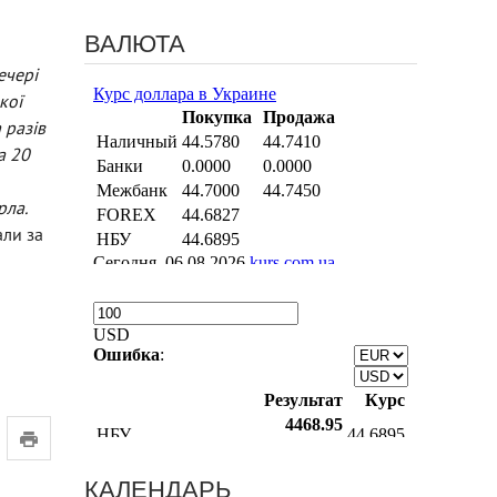
ВАЛЮТА
ечері
кої
 разів
а 20
рла.
али за
КАЛЕНДАРЬ