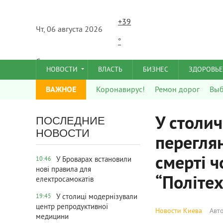
+
39
Чт, 06 августа 2026
°
C
НОВОСТИ
ВЛАСТЬ
БИЗНЕС
ЗДОРОВЬЕ
ВАЖНОЕ
Коронавирус!
Ремон дорог
Вы
У столи
ПОСЛЕДНИЕ
НОВОСТИ
переглян
смерті ч
У Броварах встановили
10:46
нові правила для
“Політех
електросамокатів
У столиці модернізували
19:45
центр репродуктивної
Новости Киева
Авт
медицини