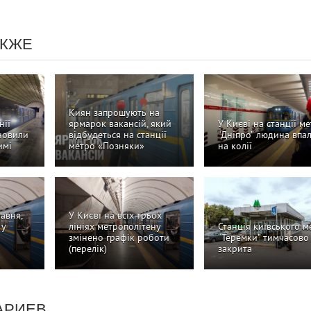
АКЖЕ
Киян запрошують на
нії
ярмарок вакансій, який
У Києві на станції м
дновили
відбудеться на станції
“Дніпро” людина впа
имі
метро «Позняки»
на колії
равня,
У Києві на всіх трьох
 у
лініях метрополітену
Станція київського м
змінено графік роботи
“Теремки” тимчасово
(перелік)
закрита
АРИЕВ