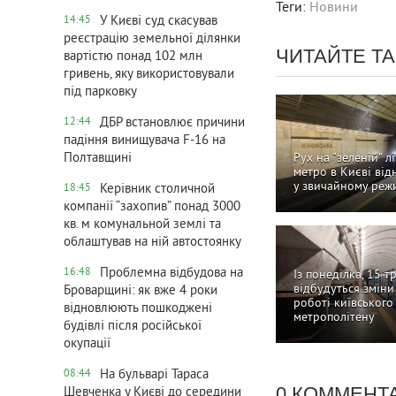
Теги:
Новини
У Києві суд скасував
14:45
реєстрацію земельної ділянки
ЧИТАЙТЕ Т
вартістю понад 102 млн
гривень, яку використовували
під парковку
ДБР встановлює причини
12:44
падіння винищувача F-16 на
Полтавщині
Рух на “зеленій” лі
метро в Києві ві
у звичайному реж
Керівник столичной
18:45
компанії “захопив” понад 3000
кв. м комунальной землі та
облаштував на ній автостоянку
Проблемна відбудова на
16:48
Із понеділка, 15 т
відбудуться зміни
Броварщині: як вже 4 роки
роботі київського
відновлюють пошкоджені
метрополітену
будівлі після російської
окупації
На бульварі Тараса
08:44
0 КОММЕНТ
Шевченка у Києві до середини