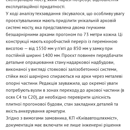
експлуатацію мосту, який наразі потребує відновлення
експлуатаційної придатності.
У ході аналізу техзавдання з’ясувалося, що особливу увагу
проєктувальники мають приділити унікальній арковій
системі мосту, яка представлена двома гнучкими
безшарнірними арками прогоном по 73 метри кожна. Ці
конструкції мають коробчастий переріз із перемінною
висотою — від 1550 мм у п’яті до 850 мм у замку при
постійній ширині 1400 мм. Проєкт повинен передбачати
детальне опрацювання стану надаркової надбудови,
виконаної у вигляді стоякової залізобетонної системи,
стійки якої шарнірно спираються на арки через металеві
опорні частини. Редакція зауважила, що окремої уваги
потребують вузли в зонах переходу до аркової частини (в
осях С4 та С20), де необхідно перевірити цілісність
плитної прогонової будови, стан закладних деталей та
якість анкерування арматури.
Згідно з вимогами замовника, КП «Київавтошляхміст»,
документація має включати не лише інженерні рішення