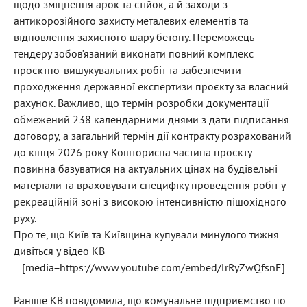
щодо зміцнення арок та стійок, а й заходи з
антикорозійного захисту металевих елементів та
відновлення захисного шару бетону. Переможець
тендеру зобов’язаний виконати повний комплекс
проєктно-вишукувальних робіт та забезпечити
проходження державної експертизи проєкту за власний
рахунок. Важливо, що термін розробки документації
обмежений 238 календарними днями з дати підписання
договору, а загальний термін дії контракту розрахований
до кінця 2026 року. Кошторисна частина проєкту
повинна базуватися на актуальних цінах на будівельні
матеріали та враховувати специфіку проведення робіт у
рекреаційній зоні з високою інтенсивністю пішохідного
руху.
Про те, що Київ та Київщина купували минулого тижня
дивіться у відео КВ
[media=https://www.youtube.com/embed/lrRyZwQfsnE]
Раніше КВ повідомила, що комунальне підприємство по