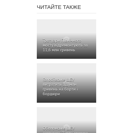
ЧИТАЙТЕ ТАКЖЕ
Тротуари Північного
мосту відремонтують за
11,6 млн гривень
Голосіївське ШЕУ
витратить 1,1 млн
гривень на борти і
бордюри
Оболонське ШЕУ