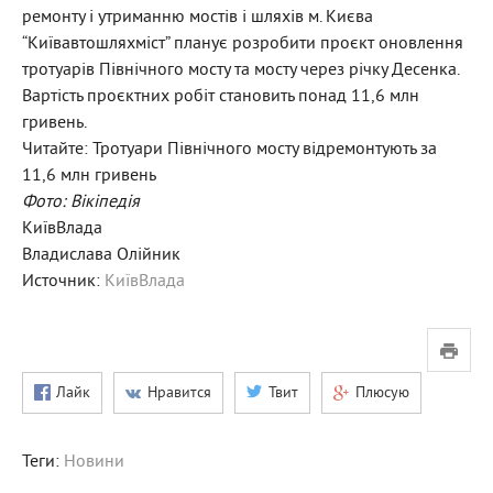
ремонту і утриманню мостів і шляхів м. Києва
“Київавтошляхміст” планує розробити проєкт оновлення
тротуарів Північного мосту та мосту через річку Десенка.
Вартість проєктних робіт становить понад 11,6 млн
гривень.
Читайте: Тротуари Північного мосту відремонтують за
11,6 млн гривень
Фото:
Вікіпедія
КиївВлада
Владислава Олійник
Источник:
КиївВлада
Лайк
Нравится
Твит
Плюсую
Теги:
Новини