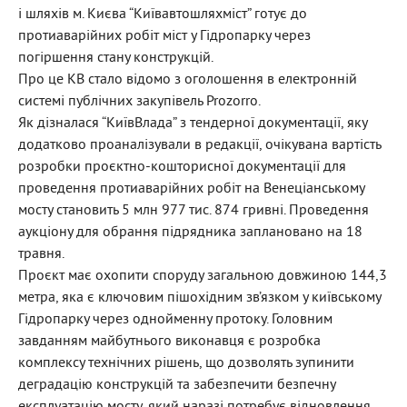
і шляхів м. Києва “Київавтошляхміст” готує до
протиаварійних робіт міст у Гідропарку через
погіршення стану конструкцій.
Про це КВ стало відомо з оголошення в електронній
системі публічних закупівель Prozorro.
Як дізналася “КиївВлада” з тендерної документації, яку
додатково проаналізували в редакції, очікувана вартість
розробки проєктно-кошторисної документації для
проведення протиаварійних робіт на Венеціанському
мосту становить 5 млн 977 тис. 874 гривні. Проведення
аукціону для обрання підрядника заплановано на 18
травня.
Проєкт має охопити споруду загальною довжиною 144,3
метра, яка є ключовим пішохідним зв’язком у київському
Гідропарку через однойменну протоку. Головним
завданням майбутнього виконавця є розробка
комплексу технічних рішень, що дозволять зупинити
деградацію конструкцій та забезпечити безпечну