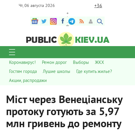
+
36
Чт, 06 августа 2026
°
C
Коронавирус!
Ремон дорог
Выборы
ЖКХ
Гостям города
Лушие школы
Где купить жилье?
Акции, распродажи
Міст через Венеціанську
протоку готують за 5,97
млн гривень до ремонту