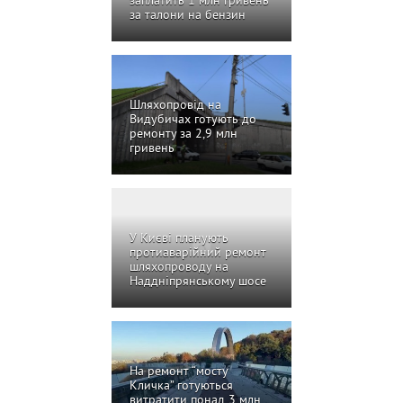
заплатить 1 млн гривень
за талони на бензин
Шляхопровід на
Видубичах готують до
ремонту за 2,9 млн
гривень
У Києві планують
протиаварійний ремонт
шляхопроводу на
Наддніпрянському шосе
На ремонт “мосту
Кличка” готуються
витратити понад 3 млн