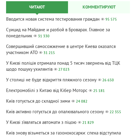
ЧИТАЮТ
КОММЕНТИРУЮТ
Вводится новая система тестирования граждан
95 575
Суицид на Майдане и разбой в Броварах. Главное за
понедельник
31 330
Совершивший самосожжение в центре Киева оказался
участником АТО
31 215
У Києві поліція отримала понад 5 тисяч звернень від ТЦК
щодо пошуку ухилянтів
27 023
У столиці не буде відкриття пляжного сезону
26 650
Електромобілі з Китаю від Кібер Моторс
25 181
Київ готується до складної зими
24 082
Київ активно готується до опалювального сезону
22 355
У Києві з’являться автомати з піцою
21 829
Київ знову візьметься за газонокосарки: спека відступила