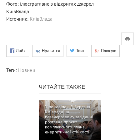
Фото: ілюстративне з відкритих джерел
КиївВлада
Источник:
КиївВлада
Лайк
Нравится
Твит
Плюсую
Теги:
Новини
ЧИТАЙТЕ ТАКЖЕ
У понеділок, 9 березня,
Київрада на
позачерговому засіданні
розгляне проєкт
комплексного плана
енергетичної стійкості