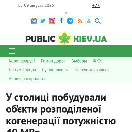
+
23
Вс, 09 августа 2026
°
C
Коронавирус!
Ремон дорог
Выборы
ЖКХ
Гостям города
Лушие школы
Где купить жилье?
Акции, распродажи
У столиці побудували
об’єкти розподіленої
когенерації потужністю