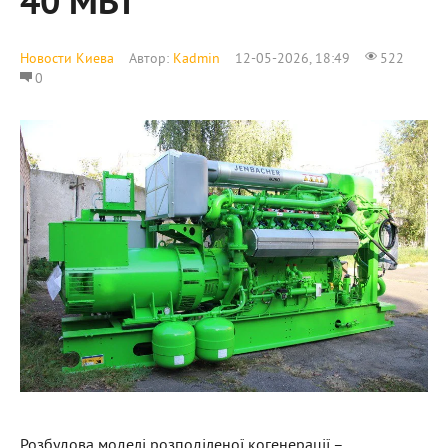
40 МВт
Новости Киева
Автор:
Kadmin
12-05-2026, 18:49
522
0
Розбудова моделі розподіленої когенерації –