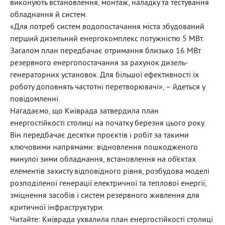
виконують встановлення, монтаж, наладку та тестування
обладнання й систем.
«Для потреб систем водопостачання міста збудований
перший дизельний енергокомплекс потужністю 5 МВт.
Загалом план передбачає отримання близько 16 МВт
резервного енергопостачання за рахунок дизель-
генераторних установок. Для більшої ефективності їх
роботу доповнять частотні перетворювачі», – йдеться у
повідомленні.
Нагадаємо, що Київрада затвердила план
енергостійкості столиці на початку березня цього року.
Він передбачає десятки проєктів і робіт за такими
ключовими напрямами: відновлення пошкодженого
минулої зими обладнання, встановлення на об’єктах
елементів захисту відповідного рівня, розбудова моделі
розподіленої генерації електричної та теплової енергії,
зміцнення засобів і систем резервного живлення для
критичної інфраструктури.
Читайте: Київрада ухвалила план енергостійкості столиці