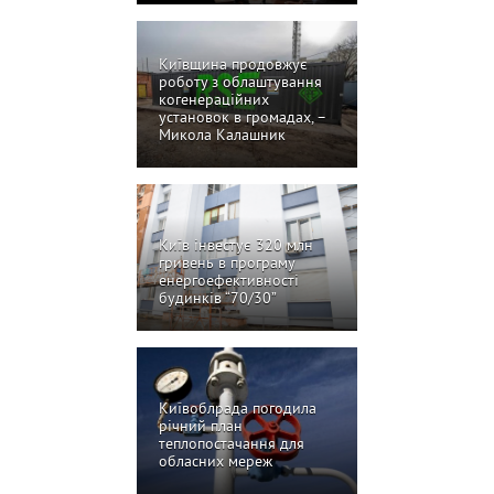
Київщина продовжує
роботу з облаштування
когенераційних
установок в громадах, –
Микола Калашник
Київ інвестує 320 млн
гривень в програму
енергоефективності
будинків “70/30”
Київоблрада погодила
річний план
теплопостачання для
обласних мереж