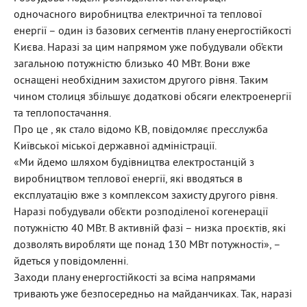
одночасного виробництва електричної та теплової
енергії – один із базових сегментів плану енергостійкості
Києва. Наразі за цим напрямом уже побудували об’єкти
загальною потужністю близько 40 МВт. Вони вже
оснащені необхідним захистом другого рівня. Таким
чином столиця збільшує додаткові обсяги електроенергії
та теплопостачання.
Про це , як стало відомо КВ, повідомляє пресслужба
Київської міської державної адміністрації.
«Ми йдемо шляхом будівництва електростанцій з
виробництвом теплової енергії, які вводяться в
експлуатацію вже з комплексом захисту другого рівня.
Наразі побудували об’єкти розподіленої когенерації
потужністю 40 МВт. В активній фазі – низка проєктів, які
дозволять виробляти ще понад 130 МВт потужності», –
йдеться у повідомленні.
Заходи плану енергостійкості за всіма напрямами
тривають уже безпосередньо на майданчиках. Так, наразі