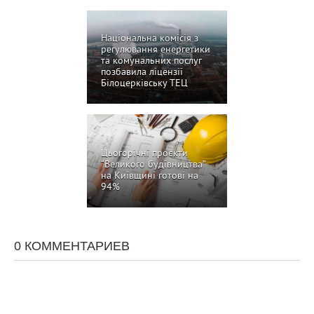
Національна комісія з
регулювання енергетики
та комунальних послуг
позбавила ліцензії
Білоцерківську ТЕЦ
Цьогорічні проєкти
“Великого будівництва”
на Київщині готові на
94%
0 КОММЕНТАРИЕВ