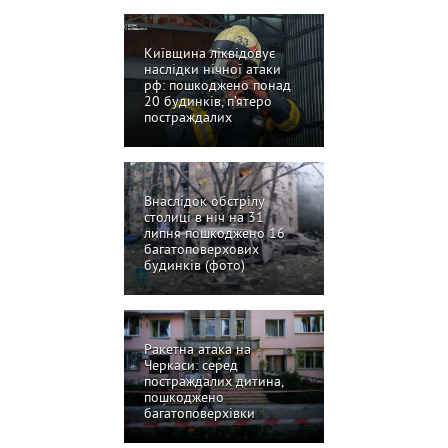
Київщина ліквідовує
наслідки нічної атаки
рф: пошкоджено понад
20 будинків, п’ятеро
постраждалих
Внаслідок обстрілу
столиці в ніч на 31
липня пошкоджено 16
багатоповерхових
будинків (фото)
Ракетна атака на
Черкаси: серед
постраждалих дитина,
пошкоджено
багатоповерхівки