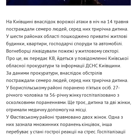
На Київщині внаслідок ворожої атаки в ніч на 14 травня
постраждали семеро людей, серед них трирічна дитина.
У шести районах області пошкоджено приватні житлові
будинки, квартири, господарчі споруди та автомобілі.
Вогнеборці ліквідували пожежі у житловому секторі.
Про це, як передає КВ, йдеться у повідомленні Київської
обласної прокуратури та інформації ДСНС Київщини.
За даними прокуратури, внаслідок обстрілів
постраждали семеро людей, серед них трирічна дитина.
У Бориспільському районі поранено п’ятьох осіб. 27-
річного чоловіка та 56-річну жінку госпіталізовано з
осколковими пораненнями. Ще троє, дитина та дві жінки,
отримали медичну допомогу на місці.
У Фастівському районі травмовано двох жінок. Одна з
них зазнала множинних поранень кінцівок, інша
перебуває у стані гострої реакції на стрес. Госпіталізації