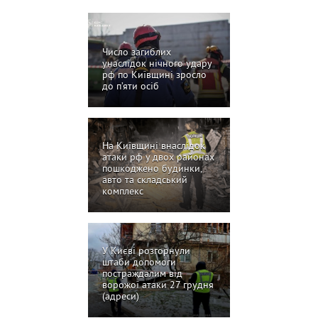
Число загиблих
унаслідок нічного удару
рф по Київщині зросло
до п’яти осіб
На Київщині внаслідок
атаки рф у двох районах
пошкоджено будинки,
авто та складський
комплекс
У Києві розгорнули
штаби допомоги
постраждалим від
ворожої атаки 27 грудня
(адреси)