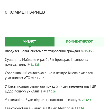
0 КОММЕНТАРИЕВ
ЧИТАЮТ
КОММЕНТИРУЮТ
Вводится новая система тестирования граждан
95 453
Суицид на Майдане и разбой в Броварах. Главное за
понедельник
31 323
Совершивший самосожжение в центре Киева оказался
участником АТО
31 207
У Києві поліція отримала понад 5 тисяч звернень від ТЦК
щодо пошуку ухилянтів
27 016
У столиці не буде відкриття пляжного сезону
26 644
Електромобілі з Китаю від Кібер Моторс
25 174