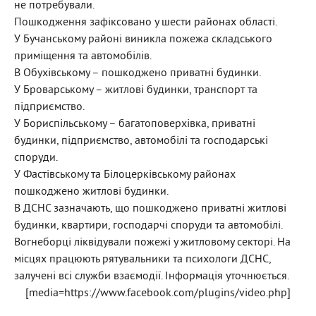
не потребували.
Пошкодження зафіксовано у шести районах області.
У Бучанському районі виникла пожежа складського
приміщення та автомобілів.
В Обухівському – пошкоджено приватні будинки.
У Броварському – житлові будинки, транспорт та
підприємство.
У Бориспільському – багатоповерхівка, приватні
будинки, підприємство, автомобілі та господарські
споруди.
У Фастівському та Білоцерківському районах
пошкоджено житлові будинки.
В ДСНС зазначають, що пошкоджено приватні житлові
будинки, квартири, господарчі споруди та автомобілі.
Вогнеборці ліквідували пожежі у житловому секторі. На
місцях працюють рятувальники та психологи ДСНС,
залучені всі служби взаємодії. Інформація уточнюється.
[media=https://www.facebook.com/plugins/video.php]