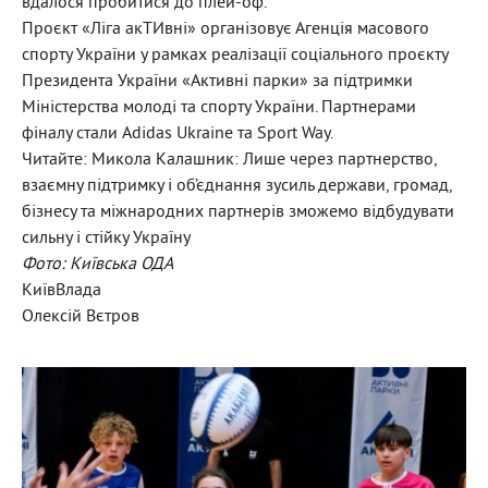
вдалося пробитися до плей-оф.
Проєкт «Ліга акТИвні» організовує Агенція масового
спорту України у рамках реалізації соціального проєкту
Президента України «Активні парки» за підтримки
Міністерства молоді та спорту України. Партнерами
фіналу стали Adidas Ukraine та Sport Way.
Читайте: Микола Калашник: Лише через партнерство,
взаємну підтримку і об’єднання зусиль держави, громад,
бізнесу та міжнародних партнерів зможемо відбудувати
сильну і стійку Україну
Фото: Київська ОДА
КиївВлада
Олексій Вєтров