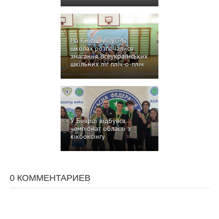
На Київщині у 342
школах розпочалися
змагання Всеукраїнських
шкільних ліг пліч-о-пліч
У Боярці відбувся
чемпіонат області з
кікбоксінгу
0 КОММЕНТАРИЕВ