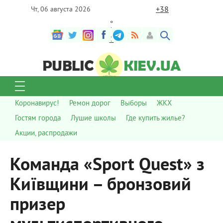
+
38
Чт, 06 августа 2026
°
C
Коронавирус!
Ремон дорог
Выборы
ЖКХ
Гостям города
Лушие школы
Где купить жилье?
Акции, распродажи
Команда «Sport Quest» з
Київщини – бронзовий
призер