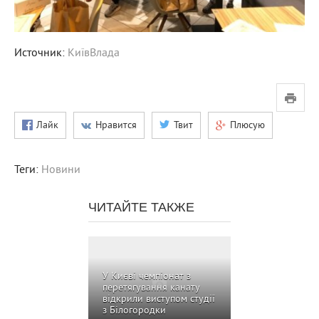
Источник:
КиївВлада
Лайк
Нравится
Твит
Плюсую
Теги:
Новини
ЧИТАЙТЕ ТАКЖЕ
У Києві чемпіонат з
перетягування канату
відкрили виступом студії
з Білогородки