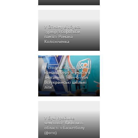
У Гатному відбувся
турнір з боротьби
пам’яті Романа
Колісніченка
У столиці понад 800
команд беруть участь в
змаганнях “Пліч-о-пліч
Всеукраїнські шкільні
ліги”
У Бучі пройшов
чемпіонат Київської
області з баскетболу
(фото)