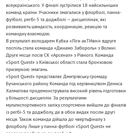
всеукраїнського. У фіналі зустрілися 18 найсильніших
команд країни. Учасники змагалися у флорболі, панна-
футболі, регбі-5 та доджболі — дисциплінах, які
розвивають швидкість, координацію, реакцію та
командну взаємодію.
В результаті володарем Кубка «Ліги акТИвні» вдруге
поспіль стала команда «Динамо Забороль» з Волині.
Друге місце посів СК «Арсенал» з Рівного. Команда
«Sport Quest» з Київської області стала бронзовою
призеркою змагань.
«Sport Quest» представляє Дмитрівську громаду
Бучанського району. Команда під керівництвом Дениса
Халматова продемонструвала високий рівень підготовки
у більшості дисциплін. За результатами
мультиспортивного заліку спортсмени вийшли до фіналів
із регбі-5 та доджболу, де в обох видах посіли другі
місця. Також команда дійшла до чвертьфіналу з
флорболу. Лише у панна-футболі «Sport Quest» не