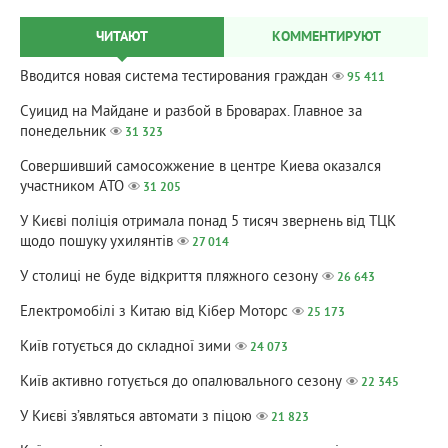
ЧИТАЮТ
КОММЕНТИРУЮТ
Вводится новая система тестирования граждан
95 411
Суицид на Майдане и разбой в Броварах. Главное за
понедельник
31 323
Совершивший самосожжение в центре Киева оказался
участником АТО
31 205
У Києві поліція отримала понад 5 тисяч звернень від ТЦК
щодо пошуку ухилянтів
27 014
У столиці не буде відкриття пляжного сезону
26 643
Електромобілі з Китаю від Кібер Моторс
25 173
Київ готується до складної зими
24 073
Київ активно готується до опалювального сезону
22 345
У Києві з’являться автомати з піцою
21 823