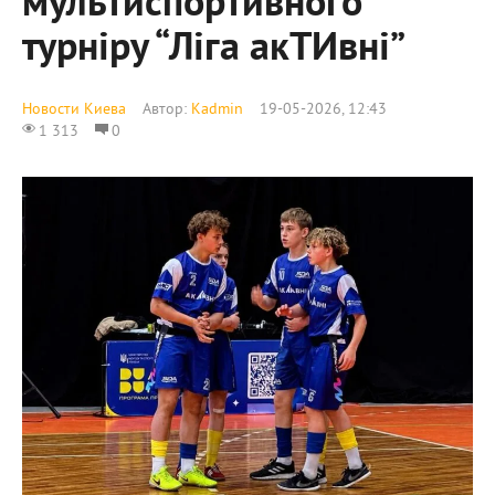
мультиспортивного
турніру “Ліга акТИвні”
Новости Киева
Автор:
Kadmin
19-05-2026, 12:43
1 313
0