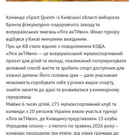
Команда «Sport Quest» із Київської області виборола
бронзу фізкультурно-оздоровчого заходу та
всеукраїнських змагань «Ліга акТИвні». Фінал турніру
відбувся у Києві минулими вихідними.
Про це КВ стало відомо з повідомлення КОДА.
«Ліга акТИвні» — це всеукраїнський мультиспортивний
проєкт для дітей та молоді, покликаний популяризувати
активний спосіб життя та зробити спорт доступним для
кожної дитини. Його головна ідея — дати учасникам
можливість спробувати себе у різних видах спорту,
знайти заняття до душі та розвиватися у командному
середовищі.
Майже 6 тисяч дітей, 271 мультиспортивний клуб та
команди з 20 регіонів України взяли участь в турнірі
«Ліга акТИвні», де Київщину представляли 23 клуби.
Упродовж сезону — з лютого по травень 2026 року —
команди проходили три етапи: від рівня громади до