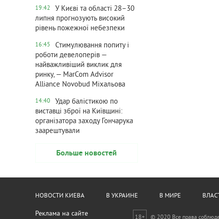
У Києві та області 28–30
19:42
липня прогнозують високий
рівень пожежної небезпеки
Стимулювання попиту і
16:45
роботи девелоперів —
найважливіший виклик для
ринку, — MarCom Advisor
Alliance Novobud Міхальова
Удар балістикою по
14:40
виставці зброї на Київщині:
організатора заходу Гончарука
заарештували
Больше новостей
НОВОСТИ КИЕВА
В УКРАИНЕ
В МИРЕ
ВЛАС
Реклама на сайте
18+
© 2020 Все права соблюд