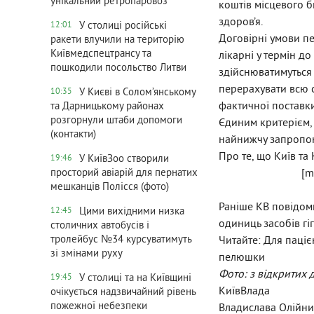
унікальний ретропаровоз
коштів місцевого 
здоров’я.
У столиці російські
12:01
Договірні умови п
ракети влучили на територію
Київмедспецтрансу та
лікарні у термін д
пошкодили посольство Литви
здійснюватимуться 
перерахувати всю с
У Києві в Солом’янському
10:35
фактичної поставки
та Дарницькому районах
розгорнули штаби допомоги
Єдиним критерієм,
(контакти)
найнижчу запропон
Про те, що Київ та
У КиївЗоо створили
19:46
[m
просторий авіарій для пернатих
мешканців Полісся (фото)
Раніше КВ повідом
Цими вихідними низка
12:45
одиниць засобів гіг
столичних автобусів і
тролейбус №34 курсуватимуть
Читайте: Для паціє
зі змінами руху
пелюшки
Фото: з відкритих
У столиці та на Київщині
19:45
КиївВлада
очікується надзвичайний рівень
пожежної небезпеки
Владислава Олійни