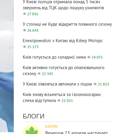
У Києві поліція отримала понад 5 тисяч
звернень від ТЦК щодо пошуку ухилянтів
27 016
У столиці не буде відкриття пляжного сезону
26 643
Електромобілі з Китаю від Кібер Моторс
25 173
Київ готується до складної зими
24 075
Київ активно готується до опалювального
сезону
22 345
У Києві з’являться автомати з піцою
21 823
Київ знову візьметься за газонокосарки:
спека відступила
21 011
БЛОГИ
KADMIN
Вечером 23 апреля наступает