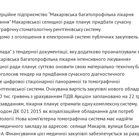
рційне підприємство “Макарівська багатопрофільна лікарня
ання” Макарівської селищної ради планує придбати сучасну
рафічну стоматологічну рентгенівську систему.
домо з оголошення в електронній системі публічних закупівель
Влада” з тендерної документації, яку додатково проаналізували 
арівська багатопрофільна лікарня інтенсивного лікування»
ної ради планує суттєво оновити свою матеріально-технічну ба
голосив тендер на придбання сучасного діагностичного
ме цифрової стаціонарної панорамної та томографічної
нтгенівської системи. Очікувана вартість закупівлі нового обла
0 тис. гривень з урахуванням ПДВ. Аукціон заплановано на 22 т
 завданням, лікарня планує отримати одну комплексну систему,
 кодом ДК 021:2015 як візуалізаційне обладнання для потреб
ології. Нова комп’ютерна томографічна система має надійти
медичного закладу за адресою: селище Макарів, вулиця Богда
А. Фінансування цієї медичної закупівлі забезпечується за рах