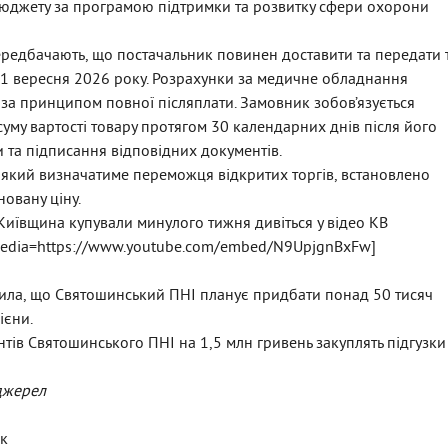
бюджету за програмою підтримки та розвитку сфери охорони
ередбачають, що постачальник повинен доставити та передати 
о 1 вересня 2026 року. Розрахунки за медичне обладнання
за принципом повної післяплати. Замовник зобов’язується
уму вартості товару протягом 30 календарних днів після його
 та підписання відповідних документів.
 який визначатиме переможця відкритих торгів, встановлено
овану ціну.
 Київщина купували минулого тижня дивіться у відео КВ
edia=https://www.youtube.com/embed/N9UpjgnBxFw]
ила, що Святошинський ПНІ планує придбати понад 50 тисяч
ієни.
нтів Святошинського ПНІ на 1,5 млн гривень закуплять підгузки 
 джерел
к