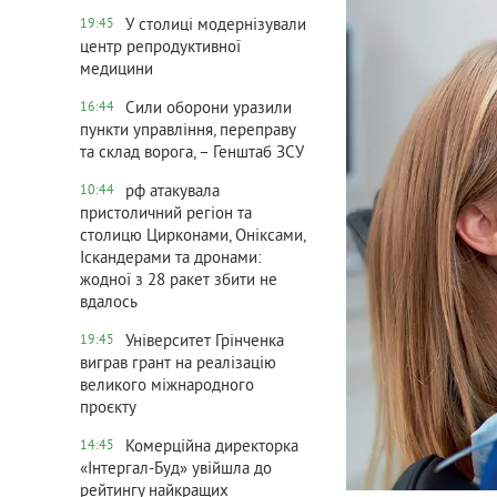
У столиці модернізували
19:45
центр репродуктивної
медицини
Сили оборони уразили
16:44
пункти управління, переправу
та склад ворога, – Генштаб ЗСУ
рф атакувала
10:44
пристоличний регіон та
столицю Цирконами, Оніксами,
Іскандерами та дронами:
жодної з 28 ракет збити не
вдалось
Університет Грінченка
19:45
виграв грант на реалізацію
великого міжнародного
проєкту
Комерційна директорка
14:45
«Інтергал-Буд» увійшла до
рейтингу найкращих