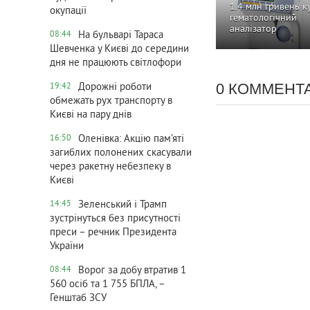
1.4 млн гривень к
окупації
гематологічний
аналізатор
На бульварі Тараса
08:44
Шевченка у Києві до середини
дня не працюють світлофори
0 КОММЕНТ
Дорожні роботи
19:42
обмежать рух транспорту в
Києві на пару днів
Оленівка: Акцію пам’яті
16:50
загиблих полонених скасували
через ракетну небезпеку в
Києві
Зеленський і Трамп
14:45
зустрінуться без присутності
преси – речник Президента
України
Ворог за добу втратив 1
08:44
560 осіб та 1 755 БПЛА, –
Генштаб ЗСУ