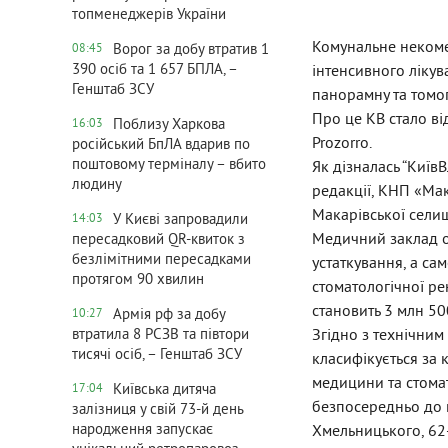
топменеджерів України
Комунальне некоме
Ворог за добу втратив 1
08:45
390 осіб та 1 657 БПЛА, –
інтенсивного лікув
Генштаб ЗСУ
панорамну та томог
Про це КВ стало ві
Поблизу Харкова
16:03
Prozorro.
російський БпЛА вдарив по
поштовому терміналу – вбито
Як дізналась “Київ
людину
редакції, КНП «Мак
Макарівської селищ
У Києві запровадили
14:03
Медичний заклад о
пересадковий QR-квиток з
безлімітними пересадками
устаткування, а са
протягом 90 хвилин
стоматологічної ре
становить 3 млн 50
Армія рф за добу
10:27
Згідно з технічним
втратила 8 РСЗВ та півтори
тисячі осіб, – Генштаб ЗСУ
класифікується за
медицини та стомат
Київська дитяча
17:04
безпосередньо до 
залізниця у свій 73-й день
народження запускає
Хмельницького, 62-