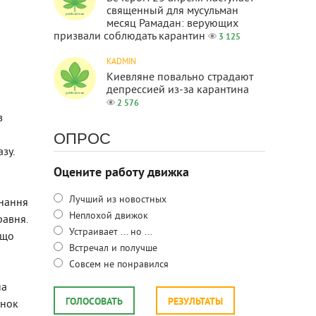
священный для мусульман
месяц Рамадан: верующих
призвали соблюдать карантин
3 125
KADMIN
Киевляне повально страдают
депрессией из-за карантина
2 576
в
ОПРОС
зу.
Оцените работу движка
Лучший из новостных
днання
Неплохой движок
равня.
Устраивает ... но ...
 що
Встречал и получше
Совсем не понравился
на
ГОЛОСОВАТЬ
РЕЗУЛЬТАТЫ
унок