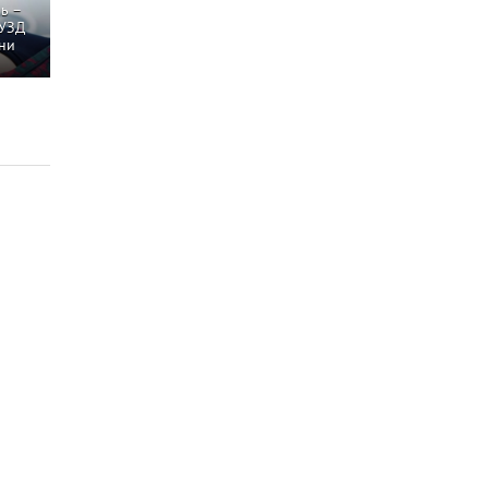
ь –
 УЗД
ни