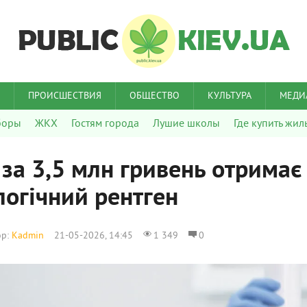
ПРОИСШЕСТВИЯ
ОБЩЕСТВО
КУЛЬТУРА
МЕДИ
боры
ЖКХ
Гостям города
Лушие школы
Где купить жил
за 3,5 млн гривень отримає
логічний рентген
ор:
Kadmin
21-05-2026, 14:45
1 349
0