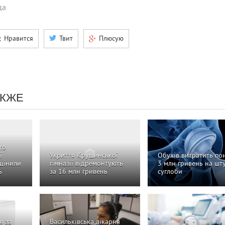
да
Нравится
Твит
Плюсую
АКЖЕ
го
ї
Укриття Крушинської
Обухів витратить по
оцінили
гімназії відремонтують
3 млн гривень на шт
ь
за 16 млн гривень
суглоби
я за
Васильківська лікарня