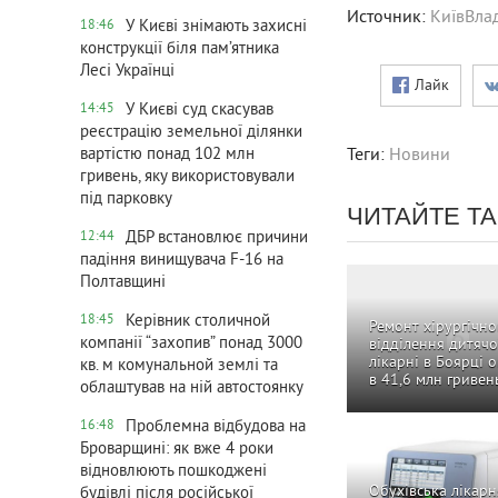
Источник:
КиївВла
У Києві знімають захисні
18:46
конструкції біля пам’ятника
Лесі Українці
Лайк
У Києві суд скасував
14:45
реєстрацію земельної ділянки
Теги:
Новини
вартістю понад 102 млн
гривень, яку використовували
під парковку
ЧИТАЙТЕ Т
ДБР встановлює причини
12:44
падіння винищувача F-16 на
Полтавщині
Керівник столичной
18:45
Ремонт хірургічно
компанії “захопив” понад 3000
відділення дитячо
лікарні в Боярці 
кв. м комунальной землі та
в 41,6 млн гривен
облаштував на ній автостоянку
Проблемна відбудова на
16:48
Броварщині: як вже 4 роки
відновлюють пошкоджені
Обухівська лікарн
будівлі після російської