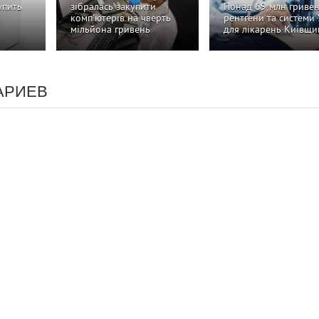
упить
зібралась закупити
Понад 69 млн гривен
комп'ютерів на чверть
рентгени та системи
мільйона гривень
для лікарень Київщи
АРИЕВ