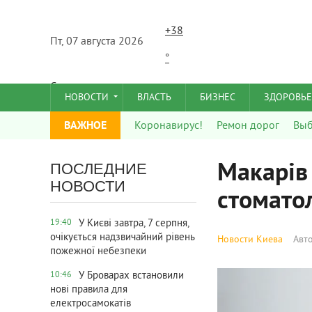
+
38
Пт, 07 августа 2026
°
C
НОВОСТИ
ВЛАСТЬ
БИЗНЕС
ЗДОРОВЬЕ
ВАЖНОЕ
Коронавирус!
Ремон дорог
Вы
Макарів 
ПОСЛЕДНИЕ
НОВОСТИ
стомато
У Києві завтра, 7 серпня,
19:40
очікується надзвичайний рівень
Новости Киева
Авт
пожежної небезпеки
У Броварах встановили
10:46
нові правила для
електросамокатів