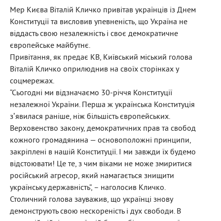
Мер Києва Віталій Кличко привітав українців із Днем
Конституції та висловив упевненість, що Україна не
віддасть свою незалежність і своє демократичне
європейське майбутнє.
Привітання, як предає КВ, Київський міський голова
Віталій Кличко оприлюднив на своїх сторінках у
соцмережах.
“Сьогодні ми відзначаємо 30-річчя Конституції
незалежної України. Перша ж українська Конституція
зʼявилася раніше, ніж більшість європейських.
Верховенство закону, демократичних прав та свобод
кожного громадянина — основоположні принципи,
закріплені в нашій Конституції. І ми завжди їх будемо
відстоювати! Це те, з чим віками не може змиритися
російський агресор, який намагається знищити
українську державність”, – наголосив Кличко.
Столичний голова зауважив, що українці знову
демонструють свою нескореність і дух свободи. В