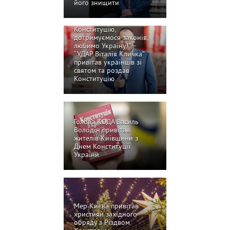
його знищити
“Поважаємо
Конституцію,
дотримуємося законів,
любимо Україну!” –
“УДАР Віталія Кличка”
привітав українців зі
святом та роздав
Конституцію
Голова КОДА Василь
Володін привітав
жителів Київщини з
Днем Конституції
України
Мер Києва привітав
християн західного
обряду з Різдвом