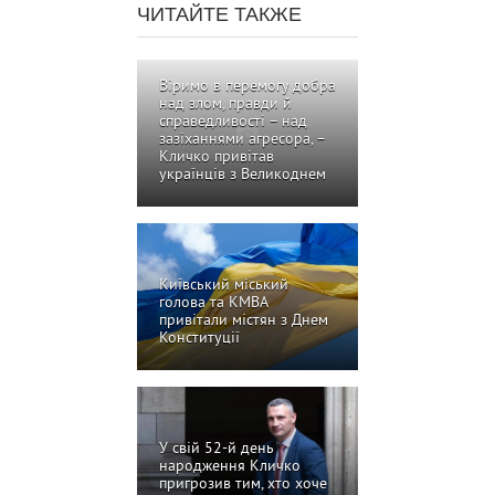
ЧИТАЙТЕ ТАКЖЕ
Віримо в перемогу добра
над злом, правди й
справедливості – над
зазіханнями агресора, –
Кличко привітав
українців з Великоднем
Київський міський
голова та КМВА
привітали містян з Днем
Конституції
У свій 52-й день
народження Кличко
пригрозив тим, хто хоче