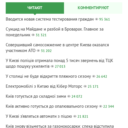
ЧИТАЮТ
КОММЕНТИРУЮТ
Вводится новая система тестирования граждан
95 361
Суицид на Майдане и разбой в Броварах. Главное за
понедельник
31 321
Совершивший самосожжение в центре Киева оказался
участником АТО
31 202
У Києві поліція отримала понад 5 тисяч звернень від ТЦК
щодо пошуку ухилянтів
27 013
У столиці не буде відкриття пляжного сезону
26 642
Електромобілі з Китаю від Кібер Моторс
25 171
Київ готується до складної зими
24 072
Київ активно готується до опалювального сезону
22 344
У Києві з’являться автомати з піцою
21 821
Київ знову візьметься за газонокосарки: спека відступила