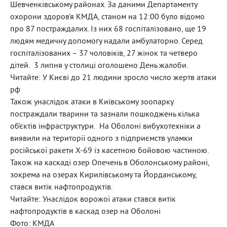
Шевченківському районах. За даними Департаменту
охорони здоров’я КМДА, станом на 12:00 було відомо
про 87 постраждалих. Із них 68 госпіталізовано, ще 19
людям медичну допомогу надали амбулаторно. Серед
госпіталізованих – 37 чоловіків, 27 жінок та четверо
дітей. 3 липня у столиці оголошено День жалоби.
Читайте: У Києві до 21 людини зросло число жертв атаки
рф
Також унаслідок атаки в Київському зоопарку
постраждали тварини та зазнали пошкоджень кілька
об’єктів інфраструктури. На Оболоні вибухотехніки а
виявили на території одного з підприємств уламки
російської ракети Х-69 із касетною бойовою частиною.
Також на каскаді озер Опечень в Оболонському районі,
зокрема на озерах Кирилівському та Йорданському,
стався витік нафтопродуктів.
Читайте: Унаслідок ворожої атаки стався витік
нафтопродуктів в каскад озер на Оболоні
Фото: КМДА