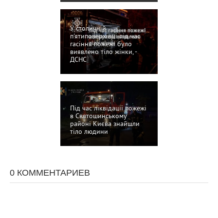
У столичній
п'ятиповерхівці під час
гасіння пожежі було
виявлено тіло жінки, -
ДСНС
Під час ліквідації пожежі
в Святошинському
районі Києва знайшли
тіло людини
0 КОММЕНТАРИЕВ