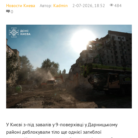
Новости Киева
Автор:
Kadmin
2-07-2026, 18:52
484
0
У Києві з-під завалів у 9-поверхівці у Дарницькому
районі деблокували тіло ще однієї загиблої