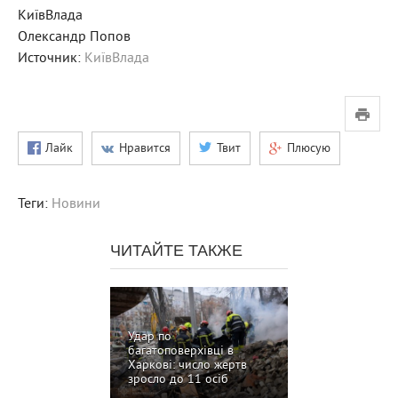
КиївВлада
Олександр Попов
Источник:
КиївВлада
Лайк
Нравится
Твит
Плюсую
Теги:
Новини
ЧИТАЙТЕ ТАКЖЕ
Удар по
багатоповерхівці в
Харкові: число жертв
зросло до 11 осіб