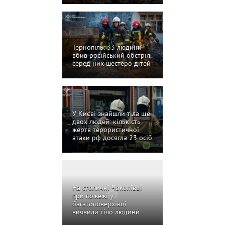
Тернопіль: 33 людини
вбив російський обстріл,
серед них шестеро дітей
У Києві знайшли тіла ще
двох людей: кількість
жертв терористичної
атаки рф досягла 23 осіб
На столичні Чоколівці
при пожежі у
багатоповерхівці
виявили тіло людини