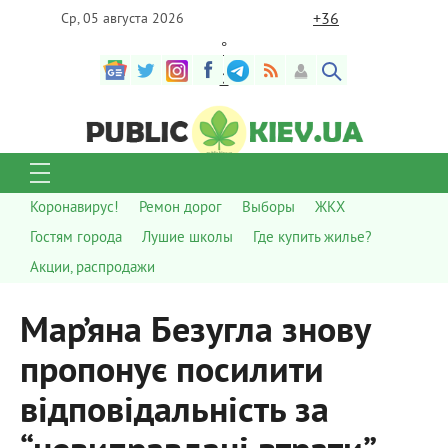
+
36
Ср, 05 августа 2026
°
C
Коронавирус!
Ремон дорог
Выборы
ЖКХ
Гостям города
Лушие школы
Где купить жилье?
Акции, распродажи
Мар’яна Безугла знову
пропонує посилити
відповідальність за