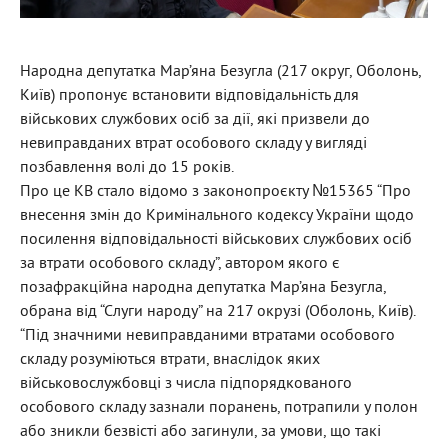
Народна депутатка Мар’яна Безугла (217 округ, Оболонь,
Київ) пропонує встановити відповідальність для
військових службових осіб за дії, які призвели до
невиправданих втрат особового складу у вигляді
позбавлення волі до 15 років.
Про це КВ стало відомо з законопроєкту №15365 “Про
внесення змін до Кримінального кодексу України щодо
посилення відповідальності військових службових осіб
за втрати особового складу”, автором якого є
позафракційна народна депутатка Мар’яна Безугла,
обрана від “Слуги народу” на 217 окрузі (Оболонь, Київ).
“Під значними невиправданими втратами особового
складу розуміються втрати, внаслідок яких
військовослужбовці з числа підпорядкованого
особового складу зазнали поранень, потрапили у полон
або зникли безвісті або загинули, за умови, що такі