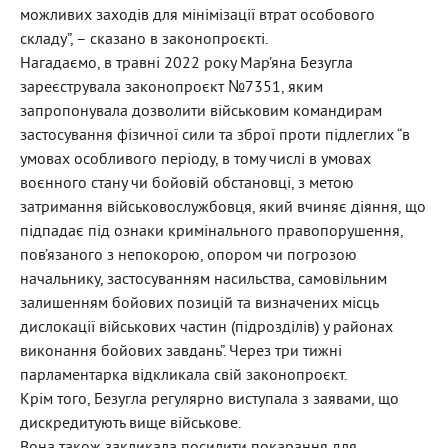
можливих заходів для мінімізації втрат особового
складу”, – сказано в законопроєкті.
Нагадаємо, в травні 2022 року Мар’яна Безугла
зареєструвала законопроєкт №7351, яким
запропонувала дозволити військовим командирам
застосування фізичної сили та зброї проти підлеглих “в
умовах особливого періоду, в тому числі в умовах
воєнного стану чи бойовій обстановці, з метою
затримання військовослужбовця, який вчиняє діяння, що
підпадає під ознаки кримінального правопорушення,
пов’язаного з непокорою, опором чи погрозою
начальнику, застосуванням насильства, самовільним
залишенням бойових позицій та визначених місць
дислокації військових частин (підрозділів) у районах
виконання бойових завдань”. Через три тижні
парламентарка відкликала свій законопроєкт.
Крім того, Безугла регулярно виступала з заявами, що
дискредитують вище військове.