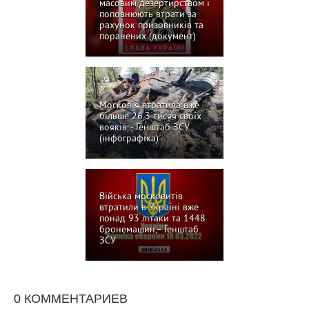
масовим дезертирством і
поповнюють втрати за
рахунок призовників та
поранених (документ)
Московія втратила вже
більше 26,3 тисяч своїх
вояків, - Генштаб ЗСУ
(інфографіка)
Війська московитів
втратили в Україні вже
понад 93 літаки та 1448
бронемашин,– Генштаб
ЗСУ
0 КОММЕНТАРИЕВ