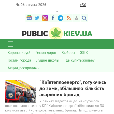
+
36
Чт, 06 августа 2026
°
C
Коронавирус!
Ремон дорог
Выборы
ЖКХ
Гостям города
Лушие школы
Где купить жилье?
Акции, распродажи
694
0
“Київтеплоенерго”, готуючись
до зими, збільшило кількість
аварійних бригад
У рамках підготовки до майбутнього
опалювального сезону КП “Київтеплоенерго” збільшило до 38
кількість аварійно-відновлювальних бригад. На підприємстві