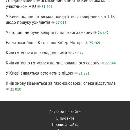
Совершивший самосожжение в центре Киева оказался
участником АТО
31 202
У Києві поліція отримала понад 5 тисяч звернень від ТЦК
щодо пошуку ухилянтів
27 013
У столиці не буде відкриття пляжного сезону
26 642
Електромобілі з Китаю від Кібер Моторс
25 169
Київ готується до складної зими
24 072
Київ активно готується до опалювального сезону
22 344
У Києві з’являться автомати з піцою
21 821
Київ знову візьметься за газонокосарки: спека відступила
21 010
Реклама на сайте
О проекте
Правила сайта