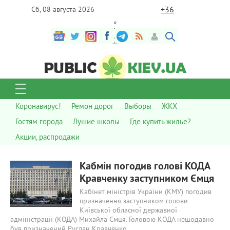
+
36
Сб, 08 августа 2026
°
C
Коронавирус!
Ремон дорог
Выборы
ЖКХ
Гостям города
Лушие школы
Где купить жилье?
Акции, распродажи
819
0
Кабмін погодив голові КОДА
Кравченку заступником Ємця
Кабінет міністрів України (КМУ) погодив
призначення заступником голови
Київської обласної державної
адміністрації (КОДА) Михайла Ємця. Головою КОДА нещодавно
був призначений Руслан Кравченко.