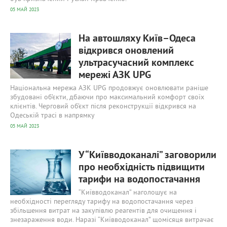
05 МАЙ 2023
670
0
На автошляху Київ–Одеса
відкрився оновлений
ультрасучасний комплекс
мережі АЗК UPG
Національна мережа АЗК UPG продовжує оновлювати раніше
збудовані об’єкти, дбаючи про максимальний комфорт своїх
клієнтів. Черговий об’єкт після реконструкції відкрився на
Одеській трасі в напрямку
05 МАЙ 2023
635
0
У “Київводоканалі” заговорили
про необхідність підвищити
тарифи на водопостачання
“Київводоканал” наголошує на
необхідності перегляду тарифу на водопостачання через
збільшення витрат на закупівлю реагентів для очищення і
знезараження води. Наразі “Київводоканал” щомісяця витрачає