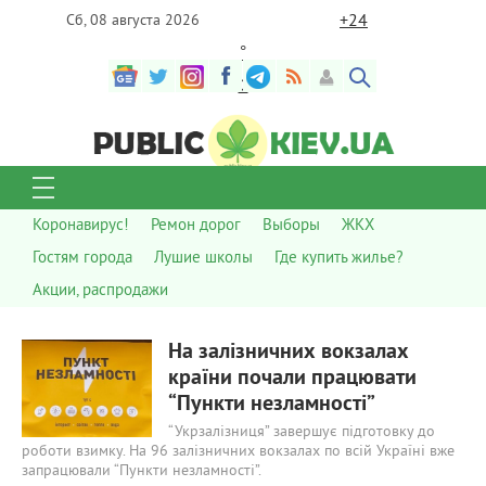
+
24
Сб, 08 августа 2026
°
C
Коронавирус!
Ремон дорог
Выборы
ЖКХ
Гостям города
Лушие школы
Где купить жилье?
Акции, распродажи
540
0
На залізничних вокзалах
країни почали працювати
“Пункти незламності”
“Укрзалізниця” завершує підготовку до
роботи взимку. На 96 залізничних вокзалах по всій Україні вже
запрацювали “Пункти незламності”.