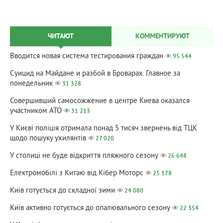
ЧИТАЮТ
КОММЕНТИРУЮТ
Вводится новая система тестирования граждан
95 544
Суицид на Майдане и разбой в Броварах. Главное за
понедельник
31 328
Совершивший самосожжение в центре Киева оказался
участником АТО
31 213
У Києві поліція отримала понад 5 тисяч звернень від ТЦК
щодо пошуку ухилянтів
27 020
У столиці не буде відкриття пляжного сезону
26 648
Електромобілі з Китаю від Кібер Моторс
25 178
Київ готується до складної зими
24 080
Київ активно готується до опалювального сезону
22 354