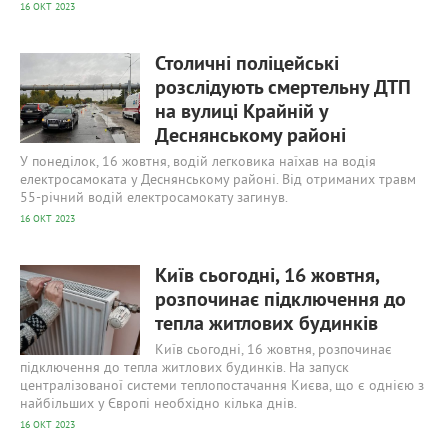
16 ОКТ 2023
552
0
Столичні поліцейські
розслідують смертельну ДТП
на вулиці Крайній у
Деснянському районі
У понеділок, 16 жовтня, водій легковика наїхав на водія
електросамоката у Деснянському районі. Від отриманих травм
55-річний водій електросамокату загинув.
16 ОКТ 2023
563
0
Київ сьогодні, 16 жовтня,
розпочинає підключення до
тепла житлових будинків
Київ сьогодні, 16 жовтня, розпочинає
підключення до тепла житлових будинків. На запуск
централізованої системи теплопостачання Києва, що є однією з
найбільших у Європі необхідно кілька днів.
16 ОКТ 2023