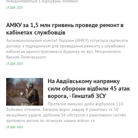
повідомляються з міркувань безпеки.
15 ДЕК 2023
АМКУ за 1,5 млн гривень проведе ремонт в
кабінетах службовців
Антимонопольний комітет України (АМКУ) готується підписати
договір з підрядником для проведення ремонту у службових
кабінетах адміністративного будинку по вул. Митрополита
Василя Липківського.
15 ДЕК 2023
553
0
На Авдіївському напрямку
сили оборони відбили 45 атак
ворога, - Генштаб ЗСУ
Протягом минулої доби відбулося 110
бойових зіткнень. Загалом ворог завдав 4 ракетних та 50
авіаційних ударів, здійснив 56 обстрілів з реактивних систем
залпового вогню по позиціях наших військ та
15 ДЕК 2023