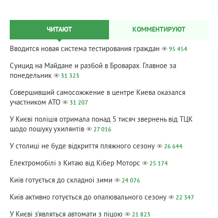
ЧИТАЮТ
КОММЕНТИРУЮТ
Вводится новая система тестирования граждан
95 454
Суицид на Майдане и разбой в Броварах. Главное за
понедельник
31 323
Совершивший самосожжение в центре Киева оказался
участником АТО
31 207
У Києві поліція отримала понад 5 тисяч звернень від ТЦК
щодо пошуку ухилянтів
27 016
У столиці не буде відкриття пляжного сезону
26 644
Електромобілі з Китаю від Кібер Моторс
25 174
Київ готується до складної зими
24 076
Київ активно готується до опалювального сезону
22 347
У Києві з’являться автомати з піцою
21 823