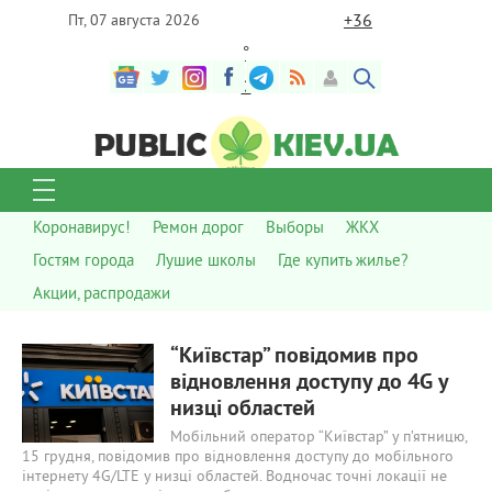
+
36
Пт, 07 августа 2026
°
C
Коронавирус!
Ремон дорог
Выборы
ЖКХ
Гостям города
Лушие школы
Где купить жилье?
Акции, распродажи
616
0
“Київстар” повідомив про
відновлення доступу до 4G у
низці областей
Мобільний оператор “Київстар” у п’ятницю,
15 грудня, повідомив про відновлення доступу до мобільного
інтернету 4G/LTE у низці областей. Водночас точні локації не