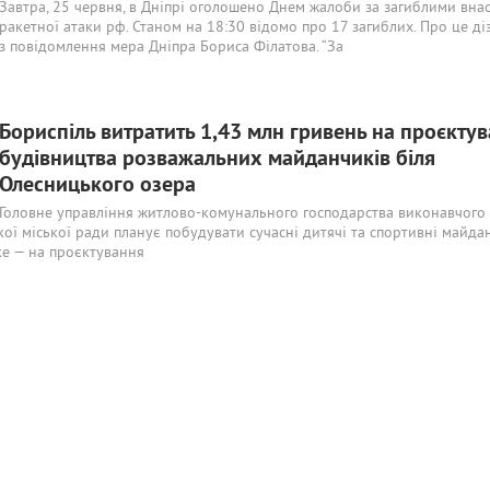
Завтра, 25 червня, в Дніпрі оголошено Днем жалоби за загиблими вна
ракетної атаки рф. Станом на 18:30 відомо про 17 загиблих. Про це ді
з повідомлення мера Дніпра Бориса Філатова. “За
Бориспіль витратить 1,43 млн гривень на проєкту
будівництва розважальних майданчиків біля
Олесницького озера
Головне управління житлово-комунального господарства виконавчого
кої міської ради планує побудувати сучасні дитячі та спортивні майда
ке — на проєктування