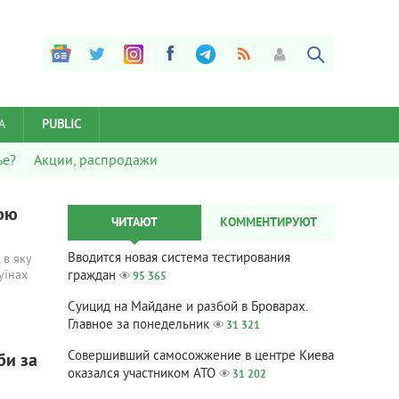
А
PUBLIC
ье?
Акции, распродажи
тою
ЧИТАЮТ
КОММЕНТИРУЮТ
Вводится новая система тестирования
 в яку
уїнах
граждан
95 365
Суицид на Майдане и разбой в Броварах.
Главное за понедельник
31 321
Совершивший самосожжение в центре Киева
би за
оказался участником АТО
31 202