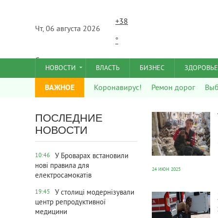
+
38
Чт, 06 августа 2026
°
C
НОВОСТИ
ВЛАСТЬ
БИЗНЕС
ЗДОРОВЬЕ
ВАЖНОЕ
Коронавирус!
Ремон дорог
Вы
689
0
ПОСЛЕДНИЕ
НОВОСТИ
У Броварах встановили
10:46
нові правила для
24 ИЮН 2025
електросамокатів
679
0
У столиці модернізували
19:45
центр репродуктивної
медицини