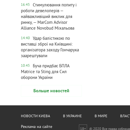
Стимулювання попиту і
16:45
роботи девелоперів —
найважливіший виклик для
ринку, — MarCom Advisor
Alliance Novobud Міхальова
Удар балістикою по
14:40
виставці зброї на Київщині:
організатора заходу Гончарука
заарештували
Буча придбає БПЛА
10:45
Matrice та Sting для Сил
оборони України
Больше новостей
НОВОСТИ КИЕВА
В УКРАИНЕ
В МИРЕ
ВЛАС
Реклама на сайте
18+
© 2020 Все права соблюд