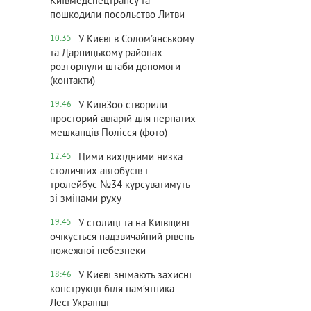
Київмедспецтрансу та
пошкодили посольство Литви
У Києві в Солом’янському
10:35
та Дарницькому районах
розгорнули штаби допомоги
(контакти)
У КиївЗоо створили
19:46
просторий авіарій для пернатих
мешканців Полісся (фото)
Цими вихідними низка
12:45
столичних автобусів і
тролейбус №34 курсуватимуть
зі змінами руху
У столиці та на Київщині
19:45
очікується надзвичайний рівень
пожежної небезпеки
У Києві знімають захисні
18:46
конструкції біля пам’ятника
Лесі Українці