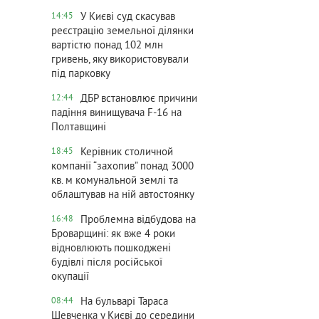
У Києві суд скасував
14:45
реєстрацію земельної ділянки
вартістю понад 102 млн
гривень, яку використовували
під парковку
ДБР встановлює причини
12:44
падіння винищувача F-16 на
Полтавщині
Керівник столичной
18:45
компанії “захопив” понад 3000
кв. м комунальной землі та
облаштував на ній автостоянку
Проблемна відбудова на
16:48
Броварщині: як вже 4 роки
відновлюють пошкоджені
будівлі після російської
окупації
На бульварі Тараса
08:44
Шевченка у Києві до середини