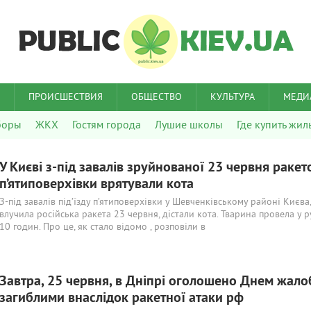
ПРОИСШЕСТВИЯ
ОБЩЕСТВО
КУЛЬТУРА
МЕДИ
боры
ЖКХ
Гостям города
Лушие школы
Где купить жил
У Києві з-під завалів зруйнованої 23 червня раке
п’ятиповерхівки врятували кота
З-під завалів під’їзду п’ятиповерхівки у Шевченківському районі Києва,
влучила російська ракета 23 червня, дістали кота. Тварина провела у р
10 годин. Про це, як стало відомо , розповіли в
Завтра, 25 червня, в Дніпрі оголошено Днем жало
загиблими внаслідок ракетної атаки рф