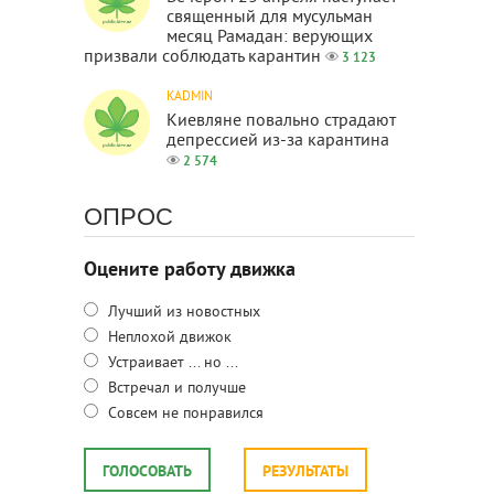
священный для мусульман
месяц Рамадан: верующих
призвали соблюдать карантин
3 123
KADMIN
Киевляне повально страдают
депрессией из-за карантина
2 574
ОПРОС
Оцените работу движка
Лучший из новостных
Неплохой движок
Устраивает ... но ...
Встречал и получше
Совсем не понравился
ГОЛОСОВАТЬ
РЕЗУЛЬТАТЫ