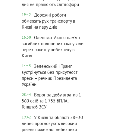
дня не працюють світлофори
Дорожні роботи
19:42
обмежать рух транспорту в
Києві на пару днів
Оленівка: Акцію пам’яті
16:50
загиблих полонених скасували
через ракетну небезпеку в
Києві
Зеленський і Трамп
14:45
зустрінуться без присутності
преси – речник Президента
України
Ворог за добу втратив 1
08:44
560 осіб та 1 755 БПЛА, –
Генштаб ЗСУ
У Києві та області 28–30
19:42
липня прогнозують високий
рівень пожежної небезпеки