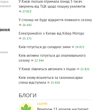
У Києві поліція отримала понад 5 тисяч
слідок
зналася
звернень від ТЦК щодо пошуку ухилянтів
27 013
У столиці не буде відкриття пляжного сезону
26 642
вання
Електромобілі з Китаю від Кібер Моторс
25 171
Київ готується до складної зими
24 072
нчики
Київ активно готується до опалювального
сезону
22 344
У Києві з’являться автомати з піцою
21 821
Київ знову візьметься за газонокосарки:
спека відступила
21 010
БЛОГИ
KADMIN
Вечером 23 апреля наступает