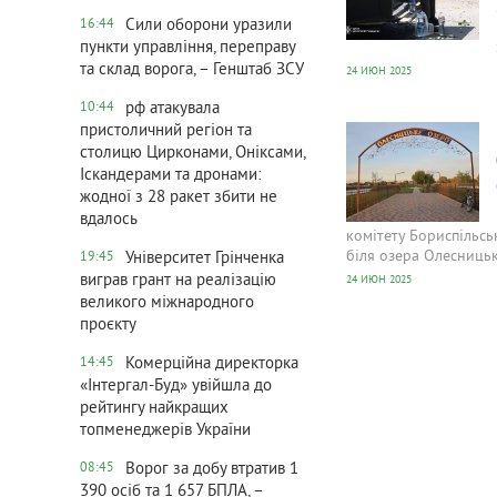
Сили оборони уразили
16:44
пункти управління, переправу
та склад ворога, – Генштаб ЗСУ
24 ИЮН 2025
рф атакувала
10:44
611
0
пристоличний регіон та
столицю Цирконами, Оніксами,
Іскандерами та дронами:
жодної з 28 ракет збити не
вдалось
комітету Бориспільсь
біля озера Олесниць
Університет Грінченка
19:45
виграв грант на реалізацію
24 ИЮН 2025
великого міжнародного
проєкту
Комерційна директорка
14:45
«Інтергал-Буд» увійшла до
рейтингу найкращих
топменеджерів України
Ворог за добу втратив 1
08:45
390 осіб та 1 657 БПЛА, –