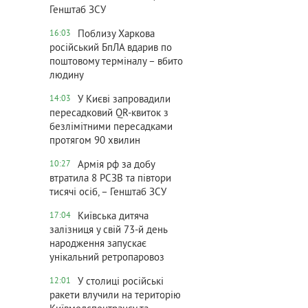
Генштаб ЗСУ
Поблизу Харкова
16:03
російський БпЛА вдарив по
поштовому терміналу – вбито
людину
У Києві запровадили
14:03
пересадковий QR-квиток з
безлімітними пересадками
протягом 90 хвилин
Армія рф за добу
10:27
втратила 8 РСЗВ та півтори
тисячі осіб, – Генштаб ЗСУ
Київська дитяча
17:04
залізниця у свій 73-й день
народження запускає
унікальний ретропаровоз
У столиці російські
12:01
ракети влучили на територію