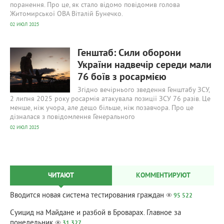
поранення. Про це, як стало відомо повідомив голова
Житомирської ОВА Віталій Бунечко.
02 ИЮЛ 2025
637
0
Генштаб: Сили оборони
України надвечір середи мали
76 боїв з росармією
Згідно вечірнього зведення Генштабу ЗСУ,
2 липня 2025 року росармія атакувала позиції ЗСУ 76 разів. Це
менше, ніж учора, але дещо більше, ніж позавчора. Про це
дізналася з повідомлення Генерального
02 ИЮЛ 2025
ЧИТАЮТ
КОММЕНТИРУЮТ
Вводится новая система тестирования граждан
95 522
Суицид на Майдане и разбой в Броварах. Главное за
понедельник
31 327