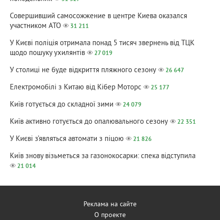
Совершивший самосожжение в центре Киева оказался
участником АТО
31 211
У Києві поліція отримала понад 5 тисяч звернень від ТЦК
щодо пошуку ухилянтів
27 019
У столиці не буде відкриття пляжного сезону
26 647
Електромобілі з Китаю від Кібер Моторс
25 177
Київ готується до складної зими
24 079
Київ активно готується до опалювального сезону
22 351
У Києві з’являться автомати з піцою
21 826
Київ знову візьметься за газонокосарки: спека відступила
21 014
Реклама на сайте
О проекте