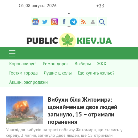
+
23
Сб, 08 августа 2026
°
C
Коронавирус!
Ремон дорог
Выборы
ЖКХ
Гостям города
Лушие школы
Где купить жилье?
Акции, распродажи
602
0
Вибухи біля Житомира:
щонайменше двоє людей
загинуло, 15 – отримали
поранення
Унаслідок вибухів на трасі поблизу Житомира, що стались у
середу, 2 липня, загинуло двоє людей, ще 15 отримали