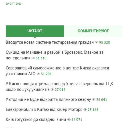
10 ОКТ 2025
ЧИТАЮТ
КОММЕНТИРУЮТ
Вводится новая система тестирования граждан
95 328
Суицид на Майдане и разбой в Броварах. Главное за
понедельник
31 319
Совершивший самосожжение в центре Киева оказался
участником АТО
31 201
У Києві поліція отримала понад 5 тисяч звернень від ТЦК
щодо пошуку ухилянтів
27 012
У столиці не буде відкриття пляжного сезону
26 641
Електромобілі з Китаю від Кібер Моторс
25 168
Київ готується до складної зими
24 071