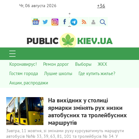
+
36
Чт, 06 августа 2026
°
C
Коронавирус!
Ремон дорог
Выборы
ЖКХ
Гостям города
Лушие школы
Где купить жилье?
Акции, распродажи
724
0
На вихідних у столиці
ярмарки змінять рух низки
автобусних та тролейбусних
маршрутів
Завтра, 11 жовтня, зі змінами руху курсуватимуть маршрути
автобусів №№ 33, 39, 63, 81, 101 та тролейбусів № 34. У