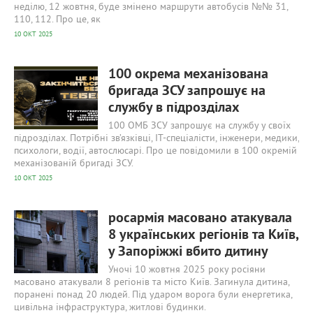
неділю, 12 жовтня, буде змінено маршрути автобусів №№ 31,
110, 112. Про це, як
10 ОКТ 2025
711
0
100 окрема механізована
бригада ЗСУ запрошує на
службу в підрозділах
100 ОМБ ЗСУ запрошує на службу у своїх
підрозділах. Потрібні зв’язківці, IT-спеціалісти, інженери, медики,
психологи, водії, автослюсарі. Про це повідомили в 100 окремій
механізованій бригаді ЗСУ.
10 ОКТ 2025
670
0
росармія масовано атакувала
8 українських регіонів та Київ,
у Запоріжжі вбито дитину
Уночі 10 жовтня 2025 року росіяни
масовано атакували 8 регіонів та місто Київ. Загинула дитина,
поранені понад 20 людей. Під ударом ворога були енергетика,
цивільна інфраструктура, житлові будинки.