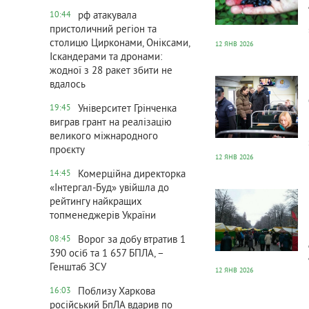
рф атакувала
10:44
пристоличний регіон та
столицю Цирконами, Оніксами,
12 ЯНВ 2026
Іскандерами та дронами:
766
0
жодної з 28 ракет збити не
вдалось
Університет Грінченка
19:45
виграв грант на реалізацію
великого міжнародного
проєкту
12 ЯНВ 2026
Комерційна директорка
14:45
746
0
«Інтергал-Буд» увійшла до
рейтингу найкращих
топменеджерів України
Ворог за добу втратив 1
08:45
390 осіб та 1 657 БПЛА, –
Генштаб ЗСУ
12 ЯНВ 2026
Поблизу Харкова
16:03
російський БпЛА вдарив по