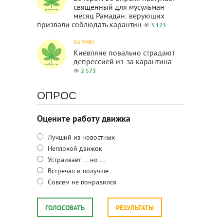
священный для мусульман
месяц Рамадан: верующих
призвали соблюдать карантин
3 123
KADMIN
Киевляне повально страдают
депрессией из-за карантина
2 573
ОПРОС
Оцените работу движка
Лучший из новостных
Неплохой движок
Устраивает ... но ...
Встречал и получше
Совсем не понравился
ГОЛОСОВАТЬ
РЕЗУЛЬТАТЫ