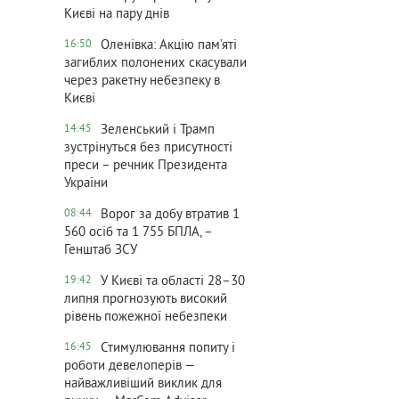
Києві на пару днів
Оленівка: Акцію пам’яті
16:50
загиблих полонених скасували
через ракетну небезпеку в
Києві
Зеленський і Трамп
14:45
зустрінуться без присутності
преси – речник Президента
України
Ворог за добу втратив 1
08:44
560 осіб та 1 755 БПЛА, –
Генштаб ЗСУ
У Києві та області 28–30
19:42
липня прогнозують високий
рівень пожежної небезпеки
Стимулювання попиту і
16:45
роботи девелоперів —
найважливіший виклик для