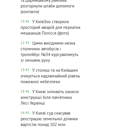
та Дарницькому районах
розгорнули штаби допомоги
(контакти)
У КиївЗоо створили
19:46
просторий авіарій для пернатих
мешканців Полісся (фото)
Цими вихідними низка
12:45
столичних автобусів і
тролейбус №34 курсуватимуть
зі змінами руху
У столиці та на Київщині
19:45
очікується надзвичайний рівень
пожежної небезпеки
У Києві знімають захисні
18:46
конструкції біля пам’ятника
Лесі Українці
У Києві суд скасував
14:45
реєстрацію земельної ділянки
вартістю понад 102 млн