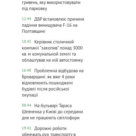
гривень, яку використовували
під парковку
ДБР встановлює причини
12:44
падіння винищувача F-16 на
Полтавщині
Керівник столичной
18:45
компанії “захопив” понад 3000
кв. м комунальной землі та
облаштував на ній автостоянку
Проблемна відбудова на
16:48
Броварщині: як вже 4 роки
відновлюють пошкоджені
будівлі після російської
окупації
На бульварі Тараса
08:44
Шевченка у Києві до середини
дня не працюють світлофори
Дорожні роботи
19:42
обмежать рух транспорту в