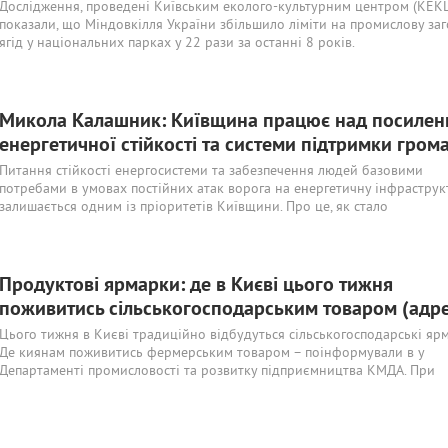
Дослідження, проведені Київським еколого-культурним центром (КЕКЦ
показали, що Міндовкілля України збільшило ліміти на промислову заг
ягід у національних парках у 22 рази за останні 8 років.
Микола Калашник: Київщина працює над посиле
енергетичної стійкості та системи підтримки гром
Питання стійкості енергосистеми та забезпечення людей базовими
потребами в умовах постійних атак ворога на енергетичну інфраструк
залишається одним із пріоритетів Київщини. Про це, як стало
Продуктові ярмарки: де в Києві цього тижня
поживитись сільськогосподарським товаром (адр
Цього тижня в Києві традиційно відбудуться сільськогосподарські яр
Де киянам поживитись фермерським товаром – поінформували в у
Департаменті промисловості та розвитку підприємництва КМДА. При