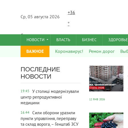
+
36
Ср, 05 августа 2026
°
C
НОВОСТИ
ВЛАСТЬ
БИЗНЕС
ЗДОРОВЬЕ
ВАЖНОЕ
Коронавирус!
Ремон дорог
Вы
776
0
ПОСЛЕДНИЕ
НОВОСТИ
У столиці модернізували
19:45
центр репродуктивної
12 ЯНВ 2026
медицини
708
0
Сили оборони уразили
16:44
пункти управління, переправу
та склад ворога, – Генштаб ЗСУ