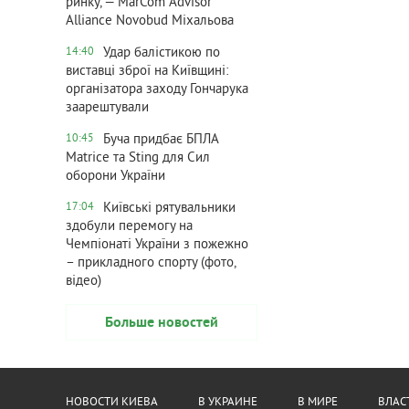
ринку, — MarCom Advisor
Alliance Novobud Міхальова
Удар балістикою по
14:40
виставці зброї на Київщині:
організатора заходу Гончарука
заарештували
Буча придбає БПЛА
10:45
Matrice та Sting для Сил
оборони України
Київські рятувальники
17:04
здобули перемогу на
Чемпіонаті України з пожежно
– прикладного спорту (фото,
відео)
Больше новостей
НОВОСТИ КИЕВА
В УКРАИНЕ
В МИРЕ
ВЛАС