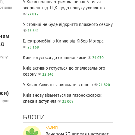
У Києві поліція отримала понад 5 тисяч
),
отівлю
звернень від ТЦК щодо пошуку ухилянтів
27 012
У столиці не буде відкриття пляжного сезону
26 641
нням
Електромобілі з Китаю від Кібер Моторс
ад
25 168
туру
Київ готується до складної зими
24 070
Київ активно готується до опалювального
сезону
22 343
У Києві з’являться автомати з піцою
21 820
еси)
Київ знову візьметься за газонокосарки:
марки.
спека відступила
21 009
БЛОГИ
KADMIN
Вечером 23 апреля наступает