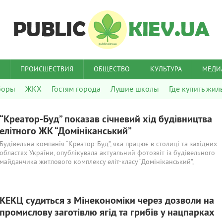
ПРОИСШЕСТВИЯ
ОБЩЕСТВО
КУЛЬТУРА
МЕДИ
боры
ЖКХ
Гостям города
Лушие школы
Где купить жил
“Креатор-Буд” показав січневий хід будівництва
елітного ЖК “Домініканський”
Будівельна компанія “Креатор-Буд”, яка працює в столиці та західних
областях України, опублікувала актуальний фотозвіт із будівельного
майданчика житлового комплексу еліт-класу “Домініканський”,
КЕКЦ судиться з Мінекономіки через дозволи на
промислову заготівлю ягід та грибів у нацпарках