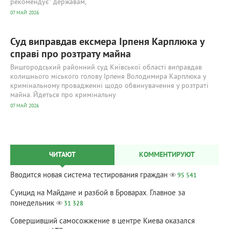
рекомендує” державам,
07 МАЙ 2026
Суд виправдав ексмера Ірпеня Карплюка у
справі про розтрату майна
Вишгородський районний суд Київської області виправдав
колишнього міського голову Ірпеня Володимира Карплюка у
кримінальному провадженні щодо обвинувачення у розтраті
майна. Йдеться про кримінальну
07 МАЙ 2026
ЧИТАЮТ
КОММЕНТИРУЮТ
Вводится новая система тестирования граждан
95 541
Суицид на Майдане и разбой в Броварах. Главное за
понедельник
31 328
Совершивший самосожжение в центре Киева оказался