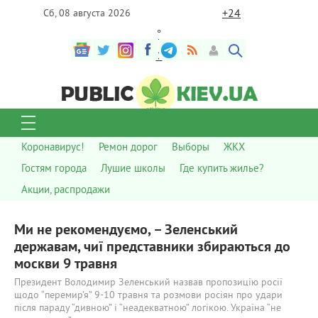
+
24
Сб, 08 августа 2026
°
C
Коронавирус!
Ремон дорог
Выборы
ЖКХ
Гостям города
Лушие школы
Где купить жилье?
Акции, распродажи
Ми не рекомендуємо, – Зеленський
державам, чиї представники збираються до
москви 9 травня
Президент Володимир Зеленський назвав пропозицію росії
щодо “перемир’я” 9-10 травня та розмови росіян про удари
після параду “дивною” і “неадекватною” логікою. Україна “не