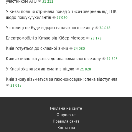
участником АТО
31 212
У Києві поліція отримала понад 5 тисяч звернень від ТЦК
щодо пошуку ухилянтів
27 020
У столиці не буде відкриття пляжного сезону
26 648
Електромобілі з Китаю від Кібер Моторс
25 178
Київ готується до складної зими
24 080
Київ активно готується до опалювального сезону
22 353
У Києві з’являться автомати з піцою
21 828
Київ знову візьметься за газонокосарки: спека відступила
21 015
Реклама на сайте
О проекте
Правила сайта
Контакты