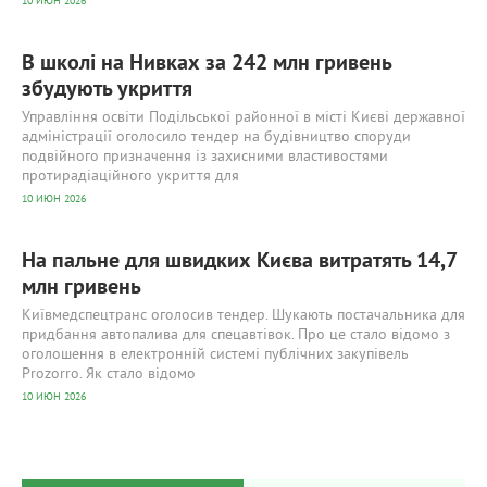
10 ИЮН 2026
В школі на Нивках за 242 млн гривень
збудують укриття
Управління освіти Подільської районної в місті Києві державної
адміністрації оголосило тендер на будівництво споруди
подвійного призначення із захисними властивостями
протирадіаційного укриття для
10 ИЮН 2026
На пальне для швидких Києва витратять 14,7
млн гривень
Київмедспецтранс оголосив тендер. Шукають постачальника для
придбання автопалива для спецавтівок. Про це стало відомо з
оголошення в електронній системі публічних закупівель
Prozorro. Як стало відомо
10 ИЮН 2026