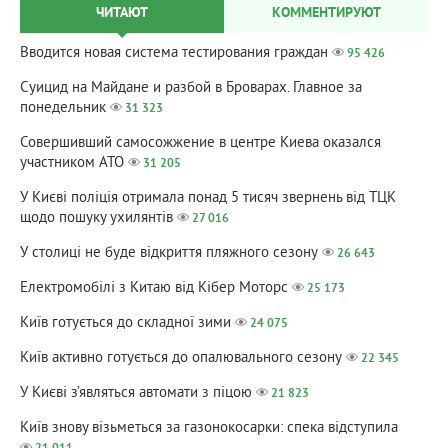
ЧИТАЮТ
КОММЕНТИРУЮТ
Вводится новая система тестирования граждан
95 426
Суицид на Майдане и разбой в Броварах. Главное за
понедельник
31 323
Совершивший самосожжение в центре Киева оказался
участником АТО
31 205
У Києві поліція отримала понад 5 тисяч звернень від ТЦК
щодо пошуку ухилянтів
27 016
У столиці не буде відкриття пляжного сезону
26 643
Електромобілі з Китаю від Кібер Моторс
25 173
Київ готується до складної зими
24 075
Київ активно готується до опалювального сезону
22 345
У Києві з’являться автомати з піцою
21 823
Київ знову візьметься за газонокосарки: спека відступила