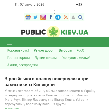
+
38
Пт, 07 августа 2026
°
C
Коронавирус!
Ремон дорог
Выборы
ЖКХ
Гостям города
Лушие школы
Где купить жилье?
Акции, распродажи
З російського полону повернулися три
захисники із Київщини
У межах чергового обміну військовополоненими в Україну
повернулися троє жителів Київської області – Максим
Матвійчук, Віктор Лавренчук та Віктор Кошів. Усі вони
перебували у ворожому полоні з другої