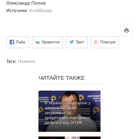
Олександр Попов
Источник:
КиївВлада
Лайк
Нравится
Твит
Плюсую
Теги:
Новини
ЧИТАЙТЕ ТАКЖЕ
В Україні за підозрою у
державній зраді
затримано та
арештовано народного
депутата від ОПЗЖ