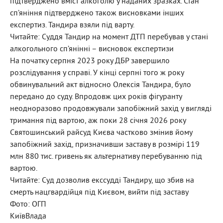
підтверджено вміст алкоголю у наданих зразках. Стан
сп’яніння підтверджено також висновками інших
експертиз. Тандира взяли під варту.
Читайте: Суддя Тандир на момент ДТП перебував у стані
алкогольного сп’янінні – висновок експертизи
На початку серпня 2023 року ДБР завершило
розслідування у справі. У кінці серпні того ж року
обвинувальний акт відносно Олексія Тандира, було
передано до суду. Впродовж цих років фігуранту
неодноразово продовжували запобіжний захід у вигляді
тримання під вартою, аж поки 28 січня 2026 року
Святошинський райсуд Києва частково змінив йому
запобіжний захід, призначивши заставу в розмірі 119
млн 880 тис. гривень як альтернативу перебуванню під
вартою.
Читайте: Суд дозволив екссудді Тандиру, що збив на
смерть нацгвардійця під Києвом, вийти під заставу
Фото: ОГП
КиївВлада