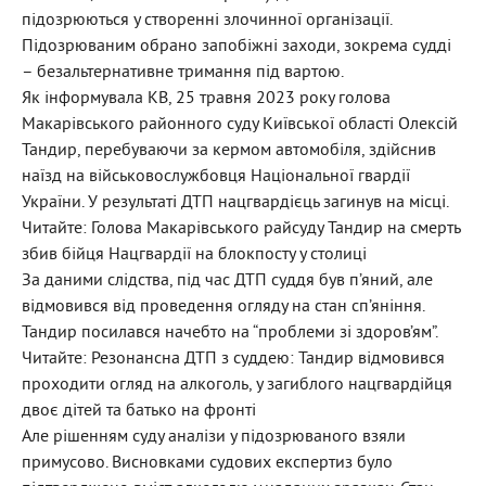
підозрюються у створенні злочинної організації.
Підозрюваним обрано запобіжні заходи, зокрема судді
– безальтернативне тримання під вартою.
Як інформувала КВ, 25 травня 2023 року голова
Макарівського районного суду Київської області Олексій
Тандир, перебуваючи за кермом автомобіля, здійснив
наїзд на військовослужбовця Національної гвардії
України. У результаті ДТП нацгвардієць загинув на місці.
Читайте: Голова Макарівського райсуду Тандир на смерть
збив бійця Нацгвардії на блокпосту у столиці
За даними слідства, під час ДТП суддя був п’яний, але
відмовився від проведення огляду на стан сп’яніння.
Тандир посилався начебто на “проблеми зі здоров’ям”.
Читайте: Резонансна ДТП з суддею: Тандир відмовився
проходити огляд на алкоголь, у загиблого нацгвардійця
двоє дітей та батько на фронті
Але рішенням суду аналізи у підозрюваного взяли
примусово. Висновками судових експертиз було