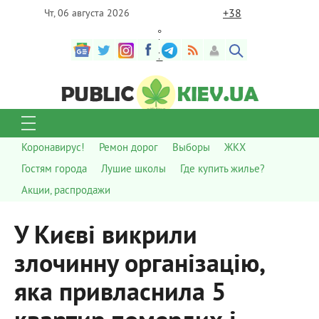
+
38
Чт, 06 августа 2026
°
C
Коронавирус!
Ремон дорог
Выборы
ЖКХ
Гостям города
Лушие школы
Где купить жилье?
Акции, распродажи
У Києві викрили
злочинну організацію,
яка привласнила 5