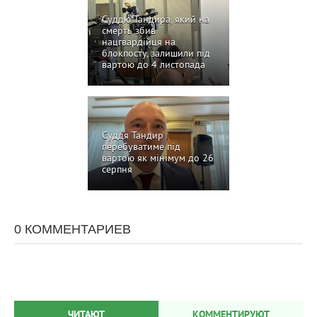
Суддю Тандира, який на
смерть збив
нацгвардійця на
блокпосту, залишили під
вартою до 4 листопада
Суддя Тандир
перебуватиме під
вартою як мінімум до 26
серпня
0 КОММЕНТАРИЕВ
ЧИТАЮТ
КОММЕНТИРУЮТ