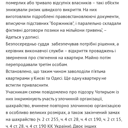
померлих або тривало відсутніх власників – такі об’єкти
знижували ризик швидкого викриття. На них
виготовляли підроблені правовстановлюючі документи,
вписуючи підставних “боржників”, і паралельно складали
фіктивні договори позики на мільйони гривень”, –
йдеться у дописі.
Безпосередньо суддя забезпечував потрібні рішення, а
керівник виконавчої служби – відкриття проваджень і
звернення про стягнення на квартири. Майно потім
перепродавали третім особам.
Встановлено, що таким чином заволоділи п’ятьма
квартирами у Києві та Одесі. Ще одну квартиру не
встигли привласнити.
Учасникам схеми повідомлено про підозру. Чотирьом із
них інкримінують участь у злочинній організації,
шахрайство, вчинене повторно злочинною організацією
в особливо великих розмірах, а також закінчений замах
на шахрайство (ч. 2 ст. 255, ч. 4 ст. 28, ч. 4 ст. 190, ч. 2 ст. 15,
ч. 4 ст. 28, ч. 4 ст. 190 КК України). Двоє інших