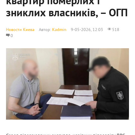
квартир померлих і
зниклих власників, – ОГП
Новости Киева
Автор:
Kadmin
9-05-2026, 12:03
518
0