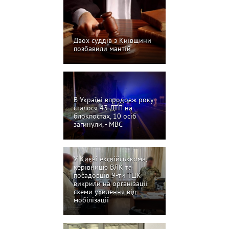
Двох суддів з Київщини
позбавили мантій
В Україні впродовж року
сталося 43 ДТП на
блокпостах, 10 осіб
загинули, - МВС
У Києві ексвійськкома,
керівницю ВЛК та
посадовців 9-ти ТЦК
викрили на організації
схеми ухилення від
мобілізації