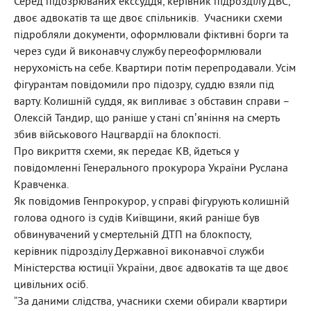
Серед підозрюваних екссуддя, керівник підрозділу ДВС,
двоє адвокатів та ще двоє спільників. Учасники схеми
підробляли документи, оформлювали фіктивні борги та
через суди й виконавчу службу переоформлювали
нерухомість на себе. Квартири потім перепродавали. Усім
фігурантам повідомили про підозру, суддю взяли під
варту. Колишній суддя, як випливає з обставин справи –
Олексій Тандир, що раніше у стані спʼяніння на смерть
збив військового Нацгвардії на блокпості.
Про викриття схеми, як передає КВ, йдеться у
повідомленні Генерального прокурора України Руслана
Кравченка.
Як повідомив Генпрокурор, у справі фігурують колишній
голова одного із судів Київщини, який раніше був
обвинувачений у смертельній ДТП на блокпосту,
керівник підрозділу Державної виконавчої служби
Міністерства юстиції України, двоє адвокатів та ще двоє
цивільних осіб.
“За даними слідства, учасники схеми обирали квартири