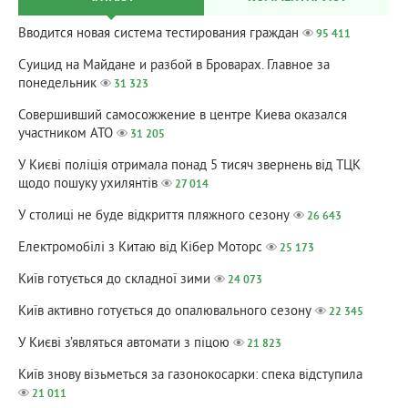
Вводится новая система тестирования граждан
95 411
Суицид на Майдане и разбой в Броварах. Главное за
понедельник
31 323
Совершивший самосожжение в центре Киева оказался
участником АТО
31 205
У Києві поліція отримала понад 5 тисяч звернень від ТЦК
щодо пошуку ухилянтів
27 014
У столиці не буде відкриття пляжного сезону
26 643
Електромобілі з Китаю від Кібер Моторс
25 173
Київ готується до складної зими
24 073
Київ активно готується до опалювального сезону
22 345
У Києві з’являться автомати з піцою
21 823
Київ знову візьметься за газонокосарки: спека відступила
21 011