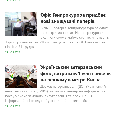
24 НОЯ 2022
628
0
Офіс Генпрокурора придбає
нові знищувачі паперів
Вісім “шредерів” Генпрокуратура закупить
на відкритих торгах. На це прокурори
виділили суму в майже сто тисяч гривень.
Торги призначені на 28 листопада, а товар в ОГП чекають не
пізніше 21 грудня.
24 НОЯ 2022
744
0
Український ветеранський
фонд витратить 1 млн гривень
на рекламу в метро Києва
Державна організація (ДО) Український
ветеранський фонд (УВФ) оголосила тендер на інформаційні
послуги: хоче замовити виготовлення та розміщення
інформаційної продукції у столичній підземці. Як
24 НОЯ 2022
676
0