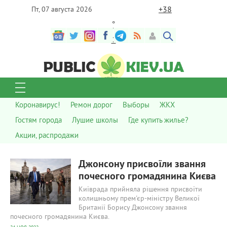
+
38
Пт, 07 августа 2026
°
C
Коронавирус!
Ремон дорог
Выборы
ЖКХ
Гостям города
Лушие школы
Где купить жилье?
Акции, распродажи
668
0
Джонсону присвоїли звання
почесного громадянина Києва
Київрада прийняла рішення присвоїти
колишньому прем'єр-міністру Великої
Британії Борису Джонсону звання
почесного громадянина Києва.