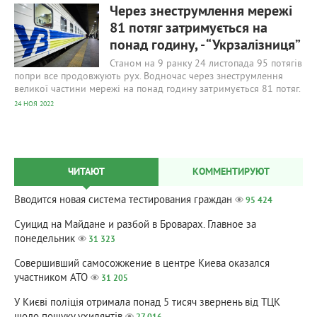
Через знеструмлення мережі
81 потяг затримується на
понад годину, - “Укрзалізниця”
Станом на 9 ранку 24 листопада 95 потягів
попри все продовжують рух. Водночас через знеструмлення
великої частини мережі на понад годину затримується 81 потяг.
24 НОЯ 2022
ЧИТАЮТ
КОММЕНТИРУЮТ
Вводится новая система тестирования граждан
95 424
Суицид на Майдане и разбой в Броварах. Главное за
понедельник
31 323
Совершивший самосожжение в центре Киева оказался
участником АТО
31 205
У Києві поліція отримала понад 5 тисяч звернень від ТЦК