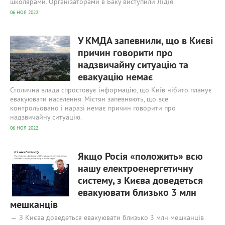
школярами. Організаторами в Баку виступили Лідія
06 НОЯ 2022
566
0
У КМДА запевнили, що в Києві
причин говорити про
надзвичайну ситуацію та
евакуацію немає
Столична влада спростовує інформацію, що Київ нібито планує
евакуювати населення. Містян запевняють, що все
контрольовано і наразі немає причин говорити про
надзвичайну ситуацію.
06 НОЯ 2022
611
0
Якщо Росія «положить» всю
нашу електроенергетичну
систему, з Києва доведеться
евакуювати близько 3 млн
мешканців
→ З Києва доведеться евакуювати близько 3 млн мешканців