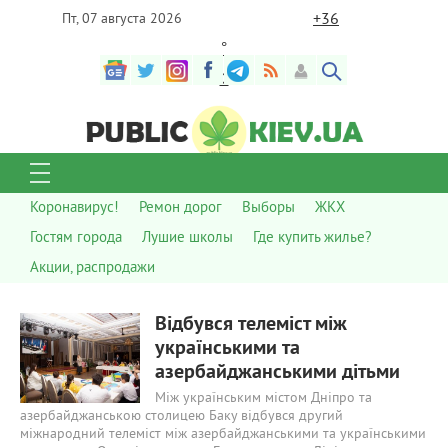
+
36
Пт, 07 августа 2026
°
C
Коронавирус!
Ремон дорог
Выборы
ЖКХ
Гостям города
Лушие школы
Где купить жилье?
Акции, распродажи
558
0
Відбувся телеміст між
українськими та
азербайджанськими дітьми
Між українським містом Дніпро та
азербайджанською столицею Баку відбувся другий
міжнародний телеміст між азербайджанськими та українськими