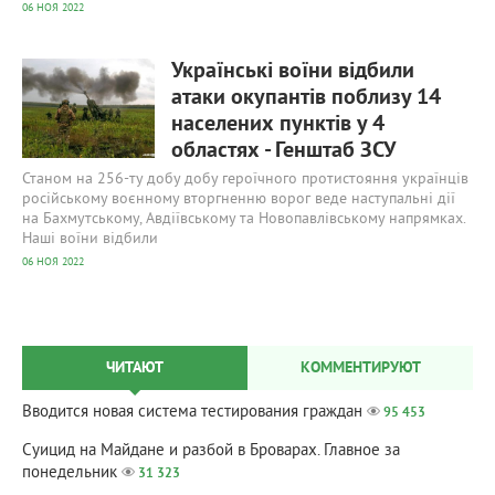
06 НОЯ 2022
542
0
Українські воїни відбили
атаки окупантів поблизу 14
населених пунктів у 4
областях - Генштаб ЗСУ
Станом на 256-ту добу добу героїчного протистояння українців
російському воєнному вторгненню ворог веде наступальні дії
на Бахмутському, Авдіївському та Новопавлівському напрямках.
Наші воїни відбили
06 НОЯ 2022
ЧИТАЮТ
КОММЕНТИРУЮТ
Вводится новая система тестирования граждан
95 453
Суицид на Майдане и разбой в Броварах. Главное за
понедельник
31 323