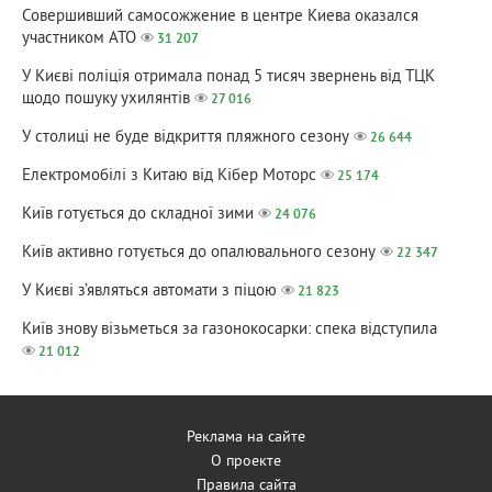
Совершивший самосожжение в центре Киева оказался
участником АТО
31 207
У Києві поліція отримала понад 5 тисяч звернень від ТЦК
щодо пошуку ухилянтів
27 016
У столиці не буде відкриття пляжного сезону
26 644
Електромобілі з Китаю від Кібер Моторс
25 174
Київ готується до складної зими
24 076
Київ активно готується до опалювального сезону
22 347
У Києві з’являться автомати з піцою
21 823
Київ знову візьметься за газонокосарки: спека відступила
21 012
Реклама на сайте
О проекте
Правила сайта