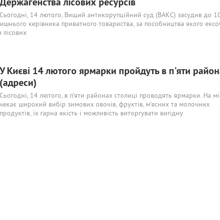
Держагенства лісових ресурсів
Сьогодні, 14 лютого, Вищий антикорупційний суд (ВАКС) засудив до 1
ишнього керівника приватного товариства, за пособництва якого ексо
 лісових
У Києві 14 лютого ярмарки пройдуть в п'яти райо
(адреси)
Сьогодні, 14 лютого, в п’яти районах столиці проводять ярмарки. На мі
чекає широкий вибір зимових овочів, фруктів, м’ясних та молочних
продуктів, їх гарна якість і можливість виторгувати вигідну