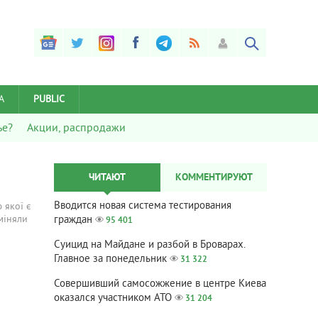
А
PUBLIC
ье?
Акции, распродажи
ЧИТАЮТ
КОММЕНТИРУЮТ
Вводится новая система тестирования
 якої є
міняли
граждан
95 401
Суицид на Майдане и разбой в Броварах.
Главное за понедельник
31 322
Совершивший самосожжение в центре Киева
оказался участником АТО
31 204