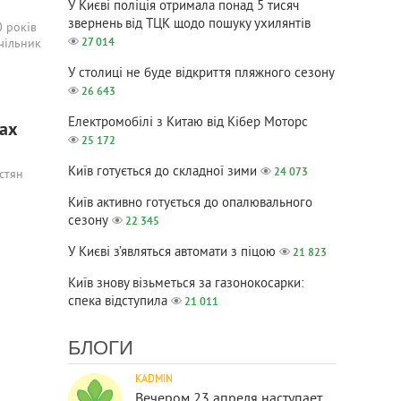
У Києві поліція отримала понад 5 тисяч
звернень від ТЦК щодо пошуку ухилянтів
0 років
27 014
чільник
У столиці не буде відкриття пляжного сезону
26 643
Електромобілі з Китаю від Кібер Моторс
нах
25 172
Київ готується до складної зими
24 073
стян
Київ активно готується до опалювального
сезону
22 345
У Києві з’являться автомати з піцою
21 823
Київ знову візьметься за газонокосарки:
спека відступила
21 011
БЛОГИ
KADMIN
Вечером 23 апреля наступает