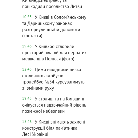
Київмедспецтрансу та
пошкодили посольство Литви
У Києві в Солом’янському
10:35
та Дарницькому районах
розгорнули штаби допомоги
(контакти)
У КиївЗоо створили
19:46
просторий авіарій для пернатих
мешканців Полісся (фото)
Цими вихідними низка
12:45
столичних автобусів і
тролейбус №34 курсуватимуть
зі змінами руху
У столиці та на Київщині
19:45
очікується надзвичайний рівень
пожежної небезпеки
У Києві знімають захисні
18:46
конструкції біля пам’ятника
Лесі Українці