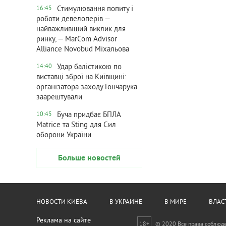
Стимулювання попиту і
16:45
роботи девелоперів —
найважливіший виклик для
ринку, — MarCom Advisor
Alliance Novobud Міхальова
Удар балістикою по
14:40
виставці зброї на Київщині:
організатора заходу Гончарука
заарештували
Буча придбає БПЛА
10:45
Matrice та Sting для Сил
оборони України
Больше новостей
НОВОСТИ КИЕВА
В УКРАИНЕ
В МИРЕ
ВЛАС
Реклама на сайте
18+
© 2020 Все права соблюд