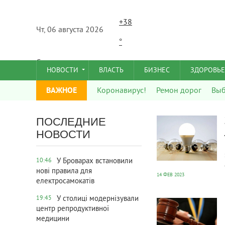
+
38
Чт, 06 августа 2026
°
C
НОВОСТИ
ВЛАСТЬ
БИЗНЕС
ЗДОРОВЬЕ
ВАЖНОЕ
Коронавирус!
Ремон дорог
Вы
608
0
ПОСЛЕДНИЕ
НОВОСТИ
У Броварах встановили
10:46
нові правила для
14 ФЕВ 2023
електросамокатів
663
0
У столиці модернізували
19:45
центр репродуктивної
медицини