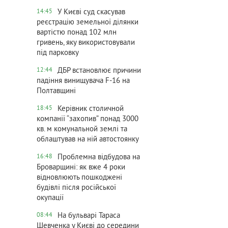
У Києві суд скасував
14:45
реєстрацію земельної ділянки
вартістю понад 102 млн
гривень, яку використовували
під парковку
ДБР встановлює причини
12:44
падіння винищувача F-16 на
Полтавщині
Керівник столичной
18:45
компанії “захопив” понад 3000
кв. м комунальной землі та
облаштував на ній автостоянку
Проблемна відбудова на
16:48
Броварщині: як вже 4 роки
відновлюють пошкоджені
будівлі після російської
окупації
На бульварі Тараса
08:44
Шевченка у Києві до середини