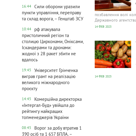
Сили оборони уразили
16:44
пункти управління, переправу
позбавлення волі кол
та склад ворога, – Генштаб ЗСУ
Державного агентства
14 ФЕВ 2023
рф атакувала
10:44
пристоличний регіон та
685
0
столицю Цирконами, Оніксами,
Іскандерами та дронами:
жодної з 28 ракет збити не
вдалось
Університет Грінченка
19:45
виграв грант на реалізацію
14 ФЕВ 2023
великого міжнародного
проєкту
Комерційна директорка
14:45
«Інтергал-Буд» увійшла до
рейтингу найкращих
топменеджерів України
Ворог за добу втратив 1
08:45
390 осіб та 1 657 БПЛА, –