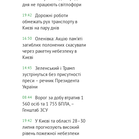
дня не працюють світлофори
Дорожні роботи
19:42
обмежать рух транспорту в
Києві на пару днів
Оленівка: Акцію пам’яті
16:50
загиблих полонених скасували
через ракетну небезпеку в
Києві
Зеленський і Трамп
14:45
зустрінуться без присутності
преси – речник Президента
України
Ворог за добу втратив 1
08:44
560 осіб та 1 755 БПЛА, –
Генштаб ЗСУ
У Києві та області 28–30
19:42
липня прогнозують високий
рівень пожежної небезпеки