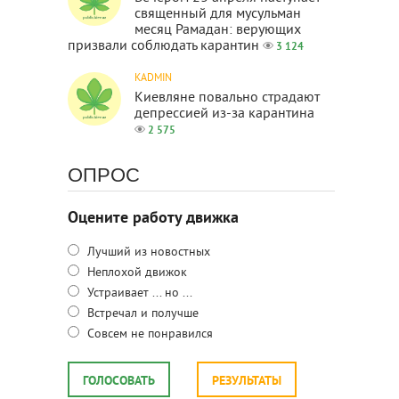
священный для мусульман
месяц Рамадан: верующих
призвали соблюдать карантин
3 124
KADMIN
Киевляне повально страдают
депрессией из-за карантина
2 575
ОПРОС
Оцените работу движка
Лучший из новостных
Неплохой движок
Устраивает ... но ...
Встречал и получше
Совсем не понравился
ГОЛОСОВАТЬ
РЕЗУЛЬТАТЫ