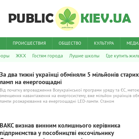
ПРОИСШЕСТВИЯ
ОБЩЕСТВО
КУЛЬТУРА
МЕДИ
боры
ЖКХ
Гостям города
Лушие школы
Где купить жил
За два тижні українці обміняли 5 мільйонів старих
ламп на енергоощадні
Від початку впровадження Всеукраїнської програми уряду та ЄС, метою
зменшення навантаження на енергосистему, вже мільйон українців об
лампи розжарювання на енергоощадні LED-лампи. Станом
ВАКС визнав винним колишнього керівника
підприємства у пособництві ексочільнику