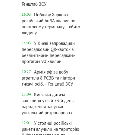
Генштаб ЗСУ
Поблизу Харкова
16:03
російський БпЛА вдарив по
поштовому терміналу – вбито
людину
У Києві запровадили
14:03
пересадковий QR-квиток з
безлімітними пересадками
протягом 90 хвилин
Армія рф за добу
10:27
втратила 8 РСЗВ та півтори
тисячі осіб, – Генштаб ЗСУ
Київська дитяча
17:04
залізниця у свій 73-й день
народження запускає
унікальний ретропаровоз
У столиці російські
12:01
ракети влучили на територію