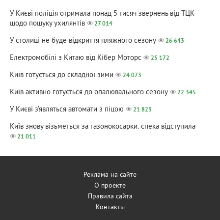
У Києві поліція отримала понад 5 тисяч звернень від ТЦК
щодо пошуку ухилянтів
27 014
У столиці не буде відкриття пляжного сезону
26 643
Електромобілі з Китаю від Кібер Моторс
25 172
Київ готується до складної зими
24 073
Київ активно готується до опалювального сезону
22 345
У Києві з’являться автомати з піцою
21 823
Київ знову візьметься за газонокосарки: спека відступила
21 011
Реклама на сайте
О проекте
Правила сайта
Контакты