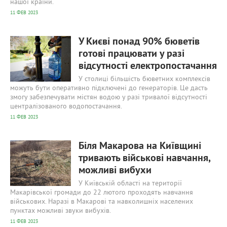
нашої країни.
11 ФЕВ 2023
875
0
У Києві понад 90% бюветів
готові працювати у разі
відсутності електропостачання
У столиці більшість бюветних комплексів
можуть бути оперативно підключені до генераторів. Це дасть
змогу забезпечувати містян водою у разі тривалої відсутності
централізованого водопостачання.
11 ФЕВ 2023
610
0
Біля Макарова на Київщині
тривають військові навчання,
можливі вибухи
У Київській області на території
Макарівської громади до 22 лютого проходять навчання
військових. Наразі в Макарові та навколишніх населених
пунктах можливі звуки вибухів.
11 ФЕВ 2023