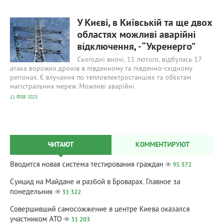
589
0
У Києві, в Київській та ще двох
областях можливі аварійні
відключення, - “Укренерго”
Сьогодні вночі, 11 лютого, відбулась 17
атака ворожих дронів в південному та південно-східному
регіонах. Є влучання по теплоелектростанціях та об’єктам
магістральних мереж. Можливі аварійні
11 ФЕВ 2023
ЧИТАЮТ
КОММЕНТИРУЮТ
Вводится новая система тестирования граждан
95 372
Суицид на Майдане и разбой в Броварах. Главное за
понедельник
31 322
Совершивший самосожжение в центре Киева оказался
участником АТО
31 203