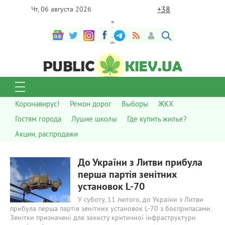
+
38
Чт, 06 августа 2026
°
C
Коронавирус!
Ремон дорог
Выборы
ЖКХ
Гостям города
Лушие школы
Где купить жилье?
Акции, распродажи
642
0
До України з Литви прибула
перша партія зенітних
установок L-70
У суботу, 11 лютого, до України з Литви
прибула перша партія зенітних установок L-70 з боєприпасами.
Зенітки призначені для захисту критичної інфраструктури