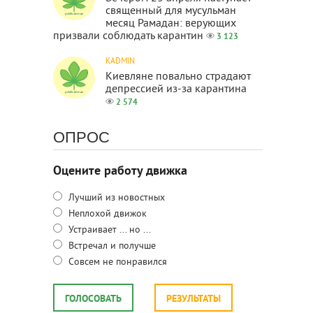
священный для мусульман
месяц Рамадан: верующих
призвали соблюдать карантин
3 123
KADMIN
Киевляне повально страдают
депрессией из-за карантина
2 574
ОПРОС
Оцените работу движка
Лучший из новостных
Неплохой движок
Устраивает ... но ...
Встречал и получше
Совсем не понравился
ГОЛОСОВАТЬ
РЕЗУЛЬТАТЫ