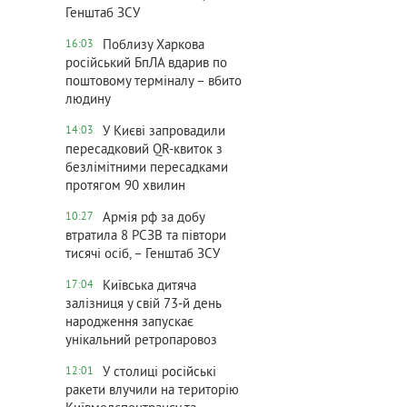
Генштаб ЗСУ
Поблизу Харкова
16:03
російський БпЛА вдарив по
поштовому терміналу – вбито
людину
У Києві запровадили
14:03
пересадковий QR-квиток з
безлімітними пересадками
протягом 90 хвилин
Армія рф за добу
10:27
втратила 8 РСЗВ та півтори
тисячі осіб, – Генштаб ЗСУ
Київська дитяча
17:04
залізниця у свій 73-й день
народження запускає
унікальний ретропаровоз
У столиці російські
12:01
ракети влучили на територію