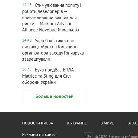
Стимулювання попиту і
16:45
роботи девелоперів —
найважливіший виклик для
ринку, — MarCom Advisor
Alliance Novobud Міхальова
Удар балістикою по
14:40
виставці зброї на Київщині:
організатора заходу Гончарука
заарештували
Буча придбає БПЛА
10:45
Matrice та Sting для Сил
оборони України
Больше новостей
НОВОСТИ КИЕВА
В УКРАИНЕ
В МИРЕ
ВЛАС
Реклама на сайте
18+
© 2020 Все права соблюд