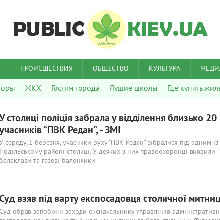
ПРОИСШЕСТВИЯ
ОБЩЕСТВО
КУЛЬТУРА
МЕДИ
боры
ЖКХ
Гостям города
Лушие школы
Где купить жил
У столиці поліція забрала у відділення близько 20
учасників “ПВК Редан”, - ЗМІ
У середу, 1 березня, учасники руху “ПВК Редан” зібралися під одним із
Подільському районі столиці. У деяких з них правоохоронці виявили
балаклави та газові балончики
Суд взяв під варту експосадовця столичної митниц
Суд обрав запобіжні заходи ексначальнику управління адміністративн