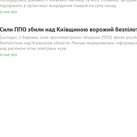
господарської діяльності Київської митниці та його спільниці. Фігуран
підозрюють в організації викрадення товарів на суму понад
01 МАР 2023
Сили ППО збили над Київщиною ворожий безпіло
Сьогодні, 1 березня, сили протиповітряної оборони (ППО) збили росі
безпілотник над Київською областю. Раніше поширювалась інформаці
над регіоном літає повітряна куля.
01 МАР 2023