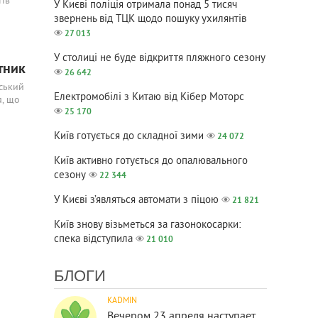
тів
У Києві поліція отримала понад 5 тисяч
звернень від ТЦК щодо пошуку ухилянтів
27 013
У столиці не буде відкриття пляжного сезону
тник
26 642
йський
Електромобілі з Китаю від Кібер Моторс
я, що
25 170
Київ готується до складної зими
24 072
Київ активно готується до опалювального
сезону
22 344
У Києві з’являться автомати з піцою
21 821
Київ знову візьметься за газонокосарки:
спека відступила
21 010
БЛОГИ
KADMIN
Вечером 23 апреля наступает