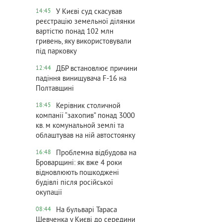
У Києві суд скасував
14:45
реєстрацію земельної ділянки
вартістю понад 102 млн
гривень, яку використовували
під парковку
ДБР встановлює причини
12:44
падіння винищувача F-16 на
Полтавщині
Керівник столичной
18:45
компанії “захопив” понад 3000
кв. м комунальной землі та
облаштував на ній автостоянку
Проблемна відбудова на
16:48
Броварщині: як вже 4 роки
відновлюють пошкоджені
будівлі після російської
окупації
На бульварі Тараса
08:44
Шевченка у Києві до середини