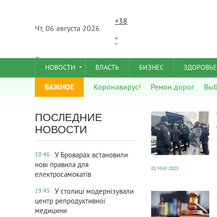
+
38
Чт, 06 августа 2026
°
C
НОВОСТИ
ВЛАСТЬ
БИЗНЕС
ЗДОРОВЬЕ
ВАЖНОЕ
Коронавирус!
Ремон дорог
Вы
678
0
ПОСЛЕДНИЕ
НОВОСТИ
У Броварах встановили
10:46
нові правила для
01 МАР 2023
електросамокатів
743
0
У столиці модернізували
19:45
центр репродуктивної
медицини