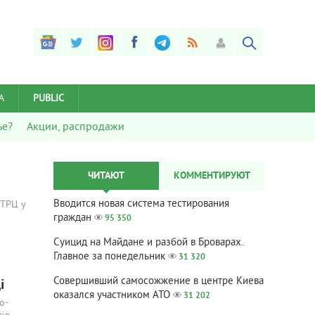
А
PUBLIC
ье?
Акции, распродажи
ЧИТАЮТ
КОММЕНТИРУЮТ
Вводится новая система тестирования
 ТРЦ у
граждан
95 350
Суицид на Майдане и разбой в Броварах.
Главное за понедельник
31 320
Совершивший самосожжение в центре Киева
і
оказался участником АТО
31 202
о-