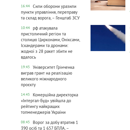
Сили оборони уразили
16:44
пункти управління, переправу
та склад ворога, – Генштаб ЗСУ
719
0
рф атакувала
10:44
пристоличний регіон та
столицю Цирконами, Оніксами,
Іскандерами та дронами:
жодної з 28 ракет збити не
вдалось
Університет Грінченка
19:45
виграв грант на реалізацію
великого міжнародного
проєкту
Комерційна директорка
14:45
«Інтергал-Буд» увійшла до
рейтингу найкращих
топменеджерів України
Ворог за добу втратив 1
08:45
390 осіб та 1 657 БПЛА, –