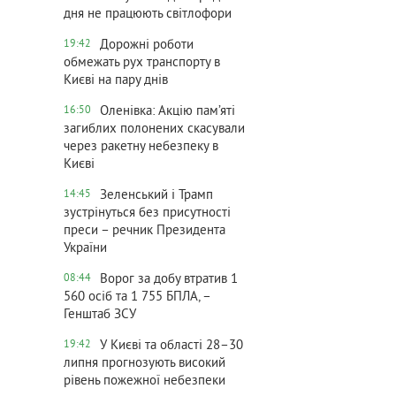
дня не працюють світлофори
Дорожні роботи
19:42
обмежать рух транспорту в
Києві на пару днів
Оленівка: Акцію пам’яті
16:50
загиблих полонених скасували
через ракетну небезпеку в
Києві
Зеленський і Трамп
14:45
зустрінуться без присутності
преси – речник Президента
України
Ворог за добу втратив 1
08:44
560 осіб та 1 755 БПЛА, –
Генштаб ЗСУ
У Києві та області 28–30
19:42
липня прогнозують високий
рівень пожежної небезпеки