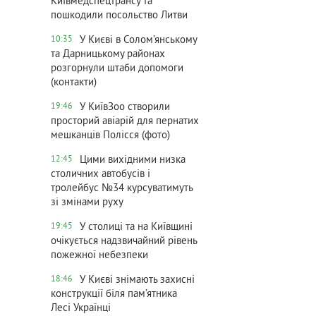
Київмедспецтрансу та
пошкодили посольство Литви
У Києві в Солом’янському
10:35
та Дарницькому районах
розгорнули штаби допомоги
(контакти)
У КиївЗоо створили
19:46
просторий авіарій для пернатих
мешканців Полісся (фото)
Цими вихідними низка
12:45
столичних автобусів і
тролейбус №34 курсуватимуть
зі змінами руху
У столиці та на Київщині
19:45
очікується надзвичайний рівень
пожежної небезпеки
У Києві знімають захисні
18:46
конструкції біля пам’ятника
Лесі Українці