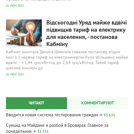
01 ИЮН 2023
633
0
Відсьогодні Уряд майже вдвічі
підвищив тариф на електрику
для населення, - постанова
Кабміну
Кабінет міністрів Дениса Шмигаля схвалив постанову, згідно
якої з 1 червня тариф на електроенергію було збільшено майже
вдвічі – з 1,44 грн/кВт-год до 2,64 грн/кВт/год. Такий тариф
діятиме мінімум до
01 ИЮН 2023
ЧИТАЮТ
КОММЕНТИРУЮТ
Вводится новая система тестирования граждан
95 631
Суицид на Майдане и разбой в Броварах. Главное за
понедельник
31 331