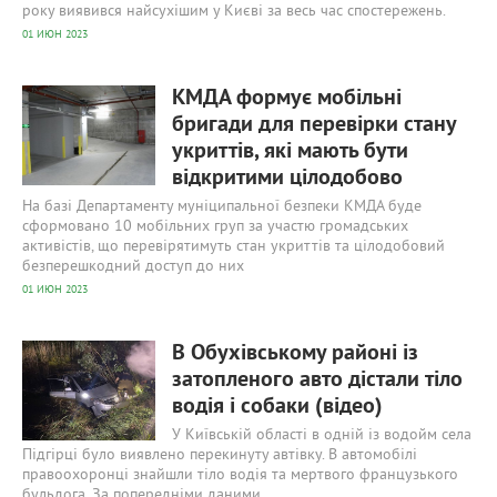
року виявився найсухішим у Києві за весь час спостережень.
01 ИЮН 2023
673
0
КМДА формує мобільні
бригади для перевірки стану
укриттів, які мають бути
відкритими цілодобово
На базі Департаменту муніципальної безпеки КМДА буде
сформовано 10 мобільних груп за участю громадських
активістів, що перевірятимуть стан укриттів та цілодобовий
безперешкодний доступ до них
01 ИЮН 2023
626
0
В Обухівському районі із
затопленого авто дістали тіло
водія і собаки (відео)
У Київській області в одній із водойм села
Підгірці було виявлено перекинуту автівку. В автомобілі
правоохоронці знайшли тіло водія та мертвого французького
бульдога. За попередніми даними,