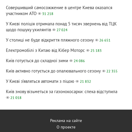
Совершивший самосожжение в центре Киева оказался
участником АТО
31 218
У Києві поліція отримала понад 5 тисяч звернень від ТЦК
щодо пошуку ухилянтів
27 024
У столиці не буде відкриття пляжного сезону
26 651
Електромобілі з Китаю від Кібер Моторс
25 183
Київ готується до складної зими
24 086
Київ активно готується до опалювального сезону
22 355
У Києві з’являться автомати з піцою
21 832
Київ знову візьметься за газонокосарки: спека відступила
21 018
Реклама на сайте
О проекте