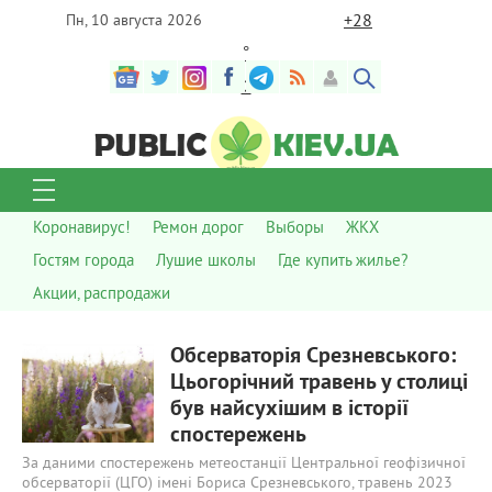
+
28
Пн, 10 августа 2026
°
C
Коронавирус!
Ремон дорог
Выборы
ЖКХ
Гостям города
Лушие школы
Где купить жилье?
Акции, распродажи
637
0
Обсерваторія Срезневського:
Цьогорічний травень у столиці
був найсухішим в історії
спостережень
За даними спостережень метеостанції Центральної геофізичної
обсерваторії (ЦГО) імені Бориса Срезневського, травень 2023