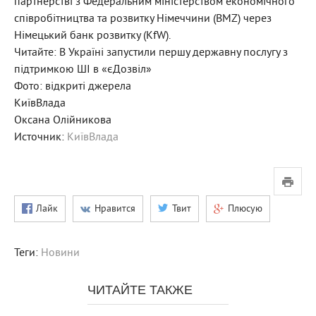
партнерстві з Федеральним міністерством економічного
співробітництва та розвитку Німеччини (BMZ) через
Німецький банк розвитку (KfW).
Читайте: В Україні запустили першу державну послугу з
підтримкою ШІ в «єДозвіл»
Фото: відкриті джерела
КиївВлада
Оксана Олійникова
Источник:
КиївВлада
Лайк
Нравится
Твит
Плюсую
Теги:
Новини
ЧИТАЙТЕ ТАКЖЕ