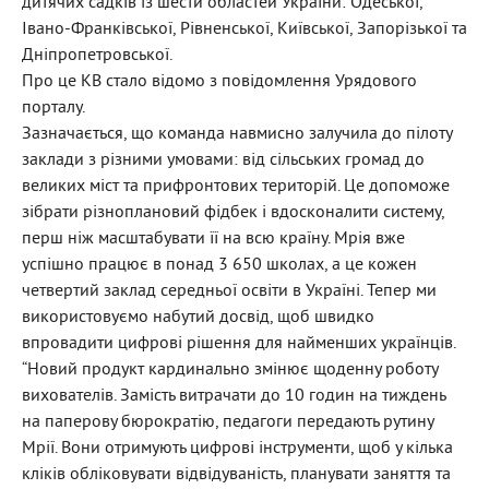
дитячих садків із шести областей України: Одеської,
Івано-Франківської, Рівненської, Київської, Запорізької та
Дніпропетровської.
Про це КВ стало відомо з повідомлення Урядового
порталу.
Зазначається, що команда навмисно залучила до пілоту
заклади з різними умовами: від сільських громад до
великих міст та прифронтових територій. Це допоможе
зібрати різноплановий фідбек і вдосконалити систему,
перш ніж масштабувати її на всю країну. Мрія вже
успішно працює в понад 3 650 школах, а це кожен
четвертий заклад середньої освіти в Україні. Тепер ми
використовуємо набутий досвід, щоб швидко
впровадити цифрові рішення для найменших українців.
“Новий продукт кардинально змінює щоденну роботу
вихователів. Замість витрачати до 10 годин на тиждень
на паперову бюрократію, педагоги передають рутину
Мрії. Вони отримують цифрові інструменти, щоб у кілька
кліків обліковувати відвідуваність, планувати заняття та