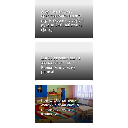
У Бучі на виставці
представляють вишиті
карти України, створені
руками 140 майстринь
(фото)
Ще 11 дитячих садків
запрацювали на
Київщині в очному
режимі
Понад 100 дитячих
садочків працюють в
очному форматі на
Київщині