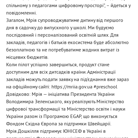
спільному з педагогами цифровому просторі”, – йдеться у
повідомленні.
Загалом, Мрія супроводжуватиме дитину від першого
дня в садочку до випускного у школі. Ми будуємо
послідовний і персоналізований освітній шлях. Для
закладів, педагогів і батьків екосистема буде абсолютно
безоплатною та не потребуватиме жодних витрат із
місцевих бюджетів.
Коли пілот успішно завершиться, продукт стане
доступним для всіх дитсадків країни. Адміністрації
закладів можуть подати заявку на під’єднання вже зараз
на офіційному сайті: https://mriia.gov.ua #preschool
Довідково: Мрія — ініціатива Президента України
Володимира Зеленського, яку реалізують Міністерство
цифрової трансформації та Міністерство освіти і науки
України разом із Програмою EGAP, що виконується
Фондом Східна Європа за підтримки Швейцарії.
Мрія.Дошкілля підтримує ЮНІСЕФ в Україні в