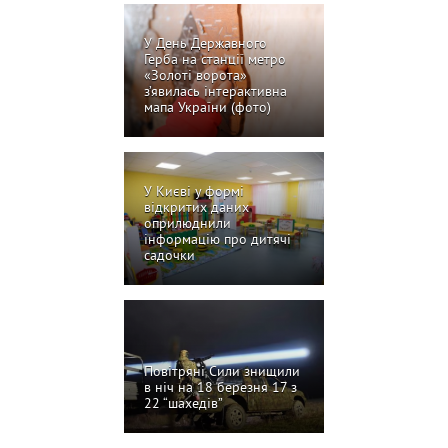
У День Державного
Герба на станції метро
«Золоті ворота»
з’явилась інтерактивна
мапа України (фото)
У Києві у формі
відкритих даних
оприлюднили
інформацію про дитячі
садочки
Повітряні Сили знищили
в ніч на 18 березня 17 з
22 “шахедів”