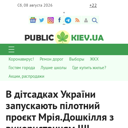
+
22
Сб, 08 августа 2026
°
C
Коронавирус!
Ремон дорог
Выборы
ЖКХ
Гостям города
Лушие школы
Где купить жилье?
Акции, распродажи
В дітсадках України
запускають пілотний
проєкт Мрія.Дошкілля з