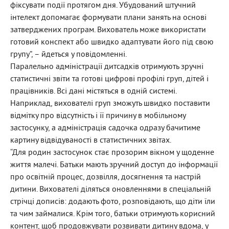
фіксувати події протягом дня. Убудований штучний
інтелект допомагає формувати плани занять на основі
затверджених програм. Вихователь може використати
готовий конспект або швидко адаптувати його під свою
групу”, – йдеться у повідомленні.
Паралельно адміністрації дитсадків отримують зручні
статистичні звіти та готові цифрові профілі груп, дітей і
працівників. Всі дані містяться в одній системі.
Наприклад, вихователі груп зможуть швидко поставити
відмітку про відсутність і її причину в мобільному
застосунку, а адміністрація садочка одразу бачитиме
картину відвідуваності в статистичних звітах.
“Для родин застосунок стає прозорим вікном у щоденне
життя малечі. Батьки мають зручний доступ до інформації
про освітній процес, дозвілля, досягнення та настрій
дитини. Вихователі діляться оновленнями в спеціальній
стрічці дописів: додають фото, розповідають, що діти їли
та чим займалися. Крім того, батьки отримують корисний
контент, щоб продовжувати розвивати дитину вдома, у