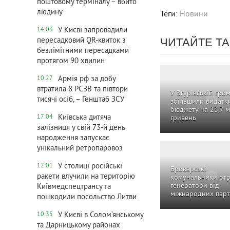
поштовому терміналу – вбито
людину
Теги:
Новини
У Києві запровадили
14:03
ЧИТАЙТЕ Т
пересадковий QR-квиток з
безлімітними пересадками
протягом 90 хвилин
Армія рф за добу
10:27
втратила 8 РСЗВ та півтори
У Згурівській гро
тисячі осіб, – Генштаб ЗСУ
збільшили видатк
бюджету на 23,7 
Київська дитяча
17:04
гривень
залізниця у свій 73-й день
народження запускає
унікальний ретропаровоз
У столиці російські
12:01
Броварські
ракети влучили на територію
комунальники от
генератори від
Київмедспецтрансу та
міжнародних парт
пошкодили посольство Литви
У Києві в Солом’янському
10:35
та Дарницькому районах