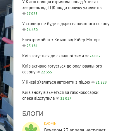
У Києві поліція отримала понад 5 тисяч
звернень від ТЦК щодо пошуку ухилянтів
27 023
У столиці не буде відкриття пляжного сезону
26 650
Електромобілі з Китаю від Кібер Моторс
25 181
Київ готується до складної зими
24 082
Київ активно готується до опалювального
сезону
22 355
У Києві з’являться автомати з піцою
21 829
Київ знову візьметься за газонокосарки:
спека відступила
21 017
БЛОГИ
KADMIN
Вечером 23 апреля наступает