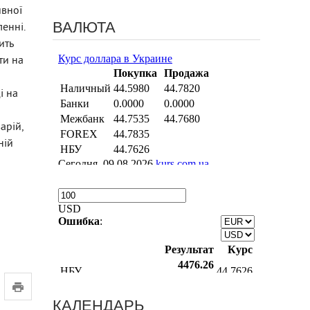
ивної
ВАЛЮТА
ленні.
ить
ти на
і на
арій,
ній
КАЛЕНДАРЬ