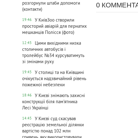
розгорнули штаби допомоги
0 КОММЕНТ
(контакти)
У КиївЗоо створили
19:46
просторий авіарій для пернатих
мешканців Полісся (фото)
Цими вихідними низка
12:45
столичних автобусів і
тролейбус №34 курсуватимуть
зі змінами руху
У столиці та на Київщині
19:45
очікується надзвичайний рівень
пожежної небезпеки
У Києві знімають захисні
18:46
конструкції біля пам’ятника
Лесі Українці
У Києві суд скасував
14:45
реєстрацію земельної ділянки
вартістю понад 102 млн
гривень, яку використовували