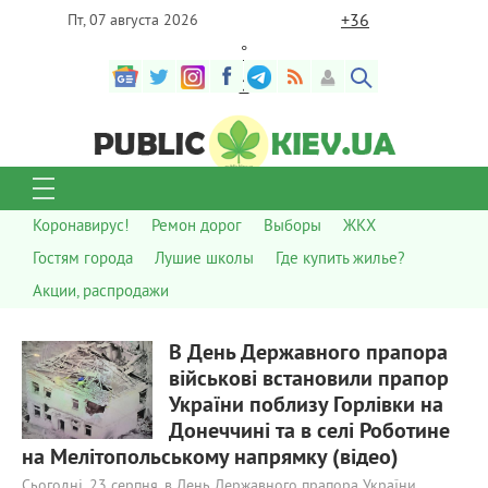
+
36
Пт, 07 августа 2026
°
C
Коронавирус!
Ремон дорог
Выборы
ЖКХ
Гостям города
Лушие школы
Где купить жилье?
Акции, распродажи
560
0
В День Державного прапора
військові встановили прапор
України поблизу Горлівки на
Донеччині та в селі Роботине
на Мелітопольському напрямку (відео)
Сьогодні, 23 серпня, в День Державного прапора України