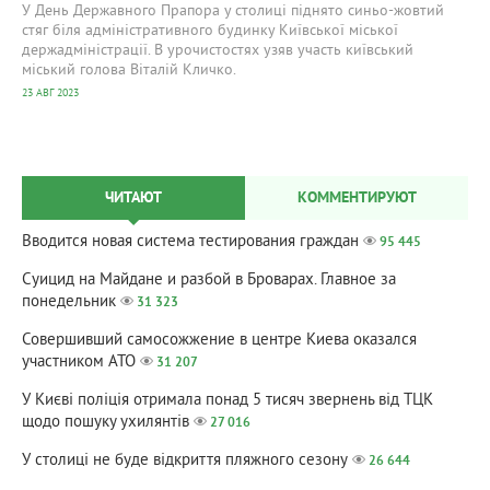
У День Державного Прапора у столиці піднято синьо-жовтий
стяг біля адміністративного будинку Київської міської
держадміністрації. В урочистостях узяв участь київський
міський голова Віталій Кличко.
23 АВГ 2023
ЧИТАЮТ
КОММЕНТИРУЮТ
Вводится новая система тестирования граждан
95 445
Суицид на Майдане и разбой в Броварах. Главное за
понедельник
31 323
Совершивший самосожжение в центре Киева оказался
участником АТО
31 207
У Києві поліція отримала понад 5 тисяч звернень від ТЦК
щодо пошуку ухилянтів
27 016
У столиці не буде відкриття пляжного сезону
26 644