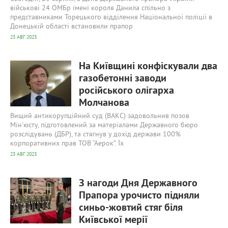
військові 24 ОМБр імені короля Данила спільно з
представниками Торецького відділення Національної поліції в
Донецькій області встановили прапор
23 АВГ 2023
572
0
На Київщині конфіскували два
газобетонні заводи
російського олігарха
Молчанова
Вищий антикорупційний суд (ВАКС) задовольнив позов
Мін'юсту, підготовлений за матеріалами Державного бюро
розслідувань (ДБР), та стягнув у дохід держави 100%
корпоративних прав ТОВ “Аерок”. Їх
23 АВГ 2023
616
0
З нагоди Дня Державного
Прапора урочисто підняли
синьо-жовтий стяг біля
Київської мерії