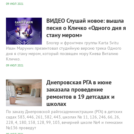
09 ИЮЛ 2021
321
0
ВИДЕО Слушай новое: вышла
песня о Кличко «Одного дня я
стану мером»
Блогер и фронтмен группы Karta Svitu
Иван Марунич презентовал студийную версию трека Одного
дня я стану мером, который посвящен мэру Киева Виталию
Кличко.
09 ИЮЛ 2021
387
0
Днепровская РГА в июне
заказала проведение
ремонтов в 19 детсадах и
школах
По заказу Днепровской райгосадминистрации (РГА) в детских
садах 583, 446, 261, 582, 443, школах № 11, 126, 246, 66, 26,
228, 4, 180, 158, 128, 99, 103, вечерней школе №4 и гимназии
№136 проведут