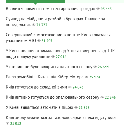
Вводится новая система тестирования граждан
95 445
Суицид на Майдане и разбой в Броварах. Главное за
понедельник
31 323
Совершивший самосожжение в центре Киева оказался
участником АТО
31 207
У Києві поліція отримала понад 5 тисяч звернень від ТЦК
щодо пошуку ухилянтів
27 016
У столиці не буде відкриття пляжного сезону
26 644
Електромобілі з Китаю від Кібер Моторс
25 174
Київ готується до складної зими
24 076
Київ активно готується до опалювального сезону
22 346
У Києві з’являться автомати з піцою
21 823
Київ знову візьметься за газонокосарки: спека відступила
21 012