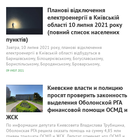
454
0
Планові відключення
електроенергії в Київській
області 10 липня 2021 року
(повний список населених
пунктів)
Завтра, 10 липня 2021 року, планові відключення
електроенергії в Київській області відбудуться в
Баришівському, Білоцерківському, Богуславському,
Бориспільському, Бородянському, Броварському,
09 ИЮЛ 2021
455
0
Киевские власти и полицию
просят проверить законность
выделения Оболонской РГА
финансовой помощи ОСМД и
ЖСК
По информации депутата Киевсовета Владислава Трубицина,
Оболонская РГА решила оказать помощь на сумму 4,85 млн
гривен тридцати ОСМД и ЖСК. Депутат отмечает, что ОСМД и