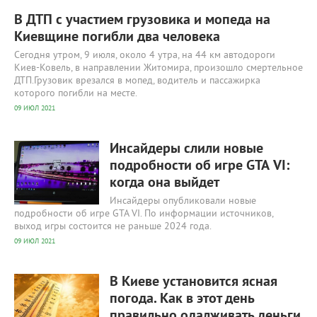
В ДТП с участием грузовика и мопеда на
Киевщине погибли два человека
Сегодня утром, 9 июля, около 4 утра, на 44 км автодороги
Киев-Ковель, в направлении Житомира, произошло смертельное
ДТП.Грузовик врезался в мопед, водитель и пассажирка
которого погибли на месте.
09 ИЮЛ 2021
362
0
Инсайдеры слили новые
подробности об игре GTA VI:
когда она выйдет
Инсайдеры опубликовали новые
подробности об игре GTA VI. По информации источников,
выход игры состоится не раньше 2024 года.
09 ИЮЛ 2021
342
0
В Киеве установится ясная
погода. Как в этот день
правильно одалживать деньги