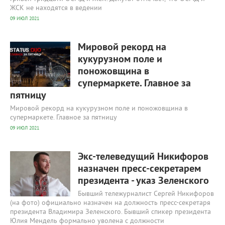
ЖСК не находятся в ведении
09 ИЮЛ 2021
394
0
Мировой рекорд на
кукурузном поле и
поножовщина в
супермаркете. Главное за
пятницу
Мировой рекорд на кукурузном поле и поножовщина в
супермаркете. Главное за пятницу
09 ИЮЛ 2021
394
0
Экс-телеведущий Никифоров
назначен пресс-секретарем
президента - указ Зеленского
Бывший тележурналист Сергей Никифоров
(на фото) официально назначен на должность пресс-секретаря
президента Владимира Зеленского. Бывший спикер президента
Юлия Мендель формально уволена с должности