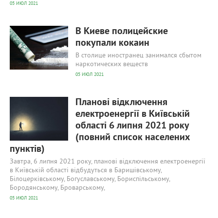
05 ИЮЛ 2021
440
0
В Киеве полицейские
покупали кокаин
В столице иностранец занимался сбытом
наркотических веществ
05 ИЮЛ 2021
423
0
Планові відключення
електроенергії в Київській
області 6 липня 2021 року
(повний список населених
пунктів)
Завтра, 6 липня 2021 року, планові відключення електроенергії
в Київській області відбудуться в Баришівському,
Білоцерківському, Богуславському, Бориспільському,
Бородянському, Броварському,
05 ИЮЛ 2021
363
0