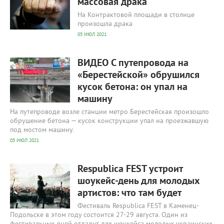
массовая драка
На Контрактовой площади в столице
произошла драка
05 ИЮЛ 2021
475
0
ВИДЕО С путепровода на
«Берестейской» обрушился
кусок бетона: он упал на
машину
На путепроводе возле станции метро Берестейская произошло
обрушение бетона — кусок конструкции упал на проезжавшую
под мостом машину.
05 ИЮЛ 2021
430
0
Respublica FEST устроит
шоукейс-день для молодых
артистов: что там будет
Фестиваль Respublica FEST в Каменец-
Подольске в этом году состоится 27-29 августа. Один из