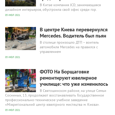
В Китае компания JCD, занимающаяся
дизайном интерьеров, обустроила свой офис среди гор.
05 ИЮЛ 2021
423
0
В центре Киева перевернулся
Mercedes. Водитель был пьян
В столице произошло ДТП – воитель
автомобиля Mercedes на правился с
управлением
05 ИЮЛ 2021
391
0
ФОТО На Борщаговке
ремонтируют ювелирное
училище: что уже изменилось
В Святошинском районе, на улице Семьи
Сосниных, 13, продолжают восстанавливать Государственное
профессионально-техническое учебное заведение
«Міжрегіональний центр ювелірного мистецтва м. Києва».
05 ИЮЛ 2021