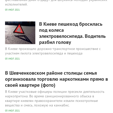
фестивальных дней отдадут для шоукейса молодых украинских
исполнителей.
05 ИЮЛ 2021
499
0
В Киеве пешеход бросилась
под колеса
электровелосипеда. Водитель
разбил голову
В Киеве произошло дорожно-транспортное происшествие с
участием пилота электровелосипеда и пешехода
05 ИЮЛ 2021
В Шевченковском районе столицы семья
организовала торговлю наркотиками прямо в
своей квартире (фото)
В Киеве участковые офицеры полиции пресекли деятельность
наркопритона. Во время санкционированного обыска в
квартире киевлян правоохранители изъяли психотропные
вещества и смесь, похожую на каннабис.
05 ИЮЛ 2021