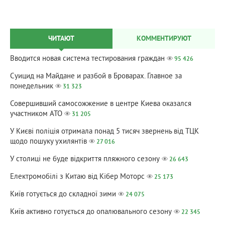
ЧИТАЮТ
КОММЕНТИРУЮТ
Вводится новая система тестирования граждан
95 426
Суицид на Майдане и разбой в Броварах. Главное за
понедельник
31 323
Совершивший самосожжение в центре Киева оказался
участником АТО
31 205
У Києві поліція отримала понад 5 тисяч звернень від ТЦК
щодо пошуку ухилянтів
27 016
У столиці не буде відкриття пляжного сезону
26 643
Електромобілі з Китаю від Кібер Моторс
25 173
Київ готується до складної зими
24 075
Київ активно готується до опалювального сезону
22 345