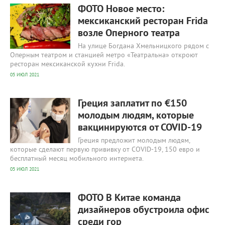
ФОТО Новое место:
мексиканский ресторан Frida
возле Оперного театра
На улице Богдана Хмельницкого рядом с
Оперным театром и станцией метро «Театральна» откроют
ресторан мексиканской кухни Frida.
05 ИЮЛ 2021
406
0
Греция заплатит по €150
молодым людям, которые
вакцинируются от COVID-19
Греция предложит молодым людям,
которые сделают первую прививку от COVID-19, 150 евро и
бесплатный месяц мобильного интернета.
05 ИЮЛ 2021
440
0
ФОТО В Китае команда
дизайнеров обустроила офис
среди гор