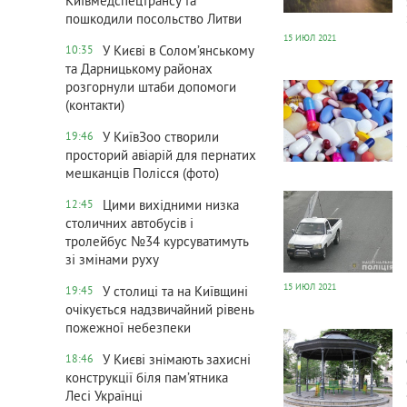
Київмедспецтрансу та
пошкодили посольство Литви
15 ИЮЛ 2021
У Києві в Солом’янському
10:35
та Дарницькому районах
477
0
розгорнули штаби допомоги
(контакти)
У КиївЗоо створили
19:46
просторий авіарій для пернатих
мешканців Полісся (фото)
350
0
Цими вихідними низка
12:45
столичних автобусів і
тролейбус №34 курсуватимуть
зі змінами руху
15 ИЮЛ 2021
У столиці та на Київщині
19:45
очікується надзвичайний рівень
472
0
пожежної небезпеки
У Києві знімають захисні
18:46
конструкції біля пам’ятника
Лесі Українці