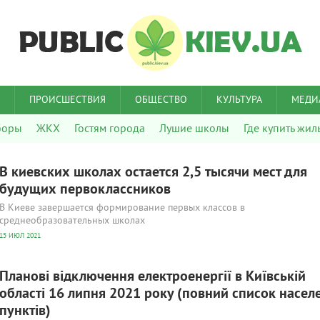
ПРОИСШЕСТВИЯ
ОБЩЕСТВО
КУЛЬТУРА
МЕДИ
боры
ЖКХ
Гостям города
Лушие школы
Где купить жил
В киевских школах остается 2,5 тысячи мест для
будущих первоклассников
В Киеве завершается формирование первых классов в
среднеобразовательных школах
15 ИЮЛ 2021
Планові відключення електроенергії в Київській
області 16 липня 2021 року (повний список насел
пунктів)