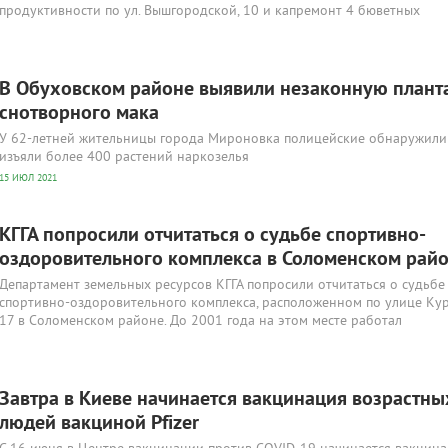
продуктивности по ул. Вышгородской, 10 и капремонт 4 бюветных
В Обуховском районе выявили незаконную план
снотворного мака
У 62-летней жительницы города Мироновка полицейские обнаружили
изъяли более 400 растений наркозелья
15 ИЮЛ 2021
КГГА попросили отчитаться о судьбе спортивно-
оздоровительного комплекса в Соломенском рай
Департамент земельных ресурсов КГГА попросили отчитаться о судьбе
спортивно-оздоровительного комплекса, расположенном по улице Кур
17 в Соломенском районе. До 2001 года на этом месте работал
Завтра в Киеве начинается вакцинация возрастны
людей вакциной Pfizer