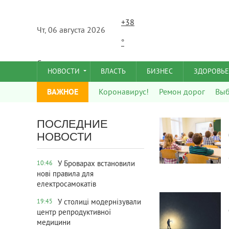
+
38
Чт, 06 августа 2026
°
C
НОВОСТИ
ВЛАСТЬ
БИЗНЕС
ЗДОРОВЬЕ
ВАЖНОЕ
Коронавирус!
Ремон дорог
Вы
513
0
ПОСЛЕДНИЕ
НОВОСТИ
У Броварах встановили
10:46
нові правила для
електросамокатів
305
0
У столиці модернізували
19:45
центр репродуктивної
медицини