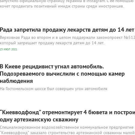
запустило официальную страницу Украины в Instagram. С ее помощь
хочет продвигать позитивный имидж страны среди иностранцев.
Рада запретила продажу лекарств детям до 14 лет
Верховная Рада во втором и в целом поддержали законопроект №512
который запрещает продажу лекарств детям до 14 лет.
15 ИЮЛ 2021
В Киеве рецидивист угнал автомобиль.
Подозреваемого вычислили с помощью камер
наблюдения
На Гостомельском шоссе был совершен угон автомобиля
“Киевводфонд” отремонтирует 4 бювета и построи
одну артезианскую скважину
Специализированное водохозяйственное коммунальное предприятие 
“Киевводфонд” заказало строительство артезианской скважины малой