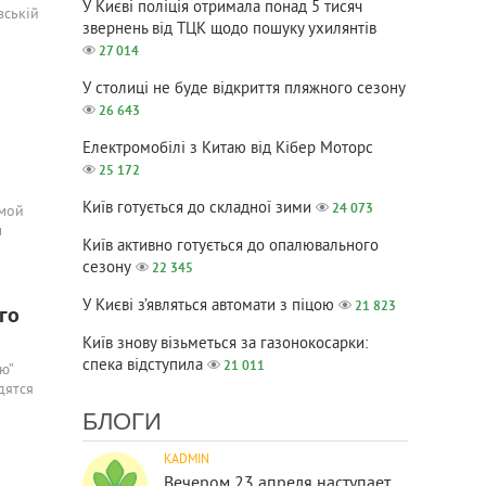
У Києві поліція отримала понад 5 тисяч
вській
звернень від ТЦК щодо пошуку ухилянтів
27 014
У столиці не буде відкриття пляжного сезону
26 643
Електромобілі з Китаю від Кібер Моторс
25 172
Київ готується до складної зими
24 073
амой
л
Київ активно готується до опалювального
сезону
22 345
У Києві з’являться автомати з піцою
21 823
го
Київ знову візьметься за газонокосарки:
спека відступила
21 011
ю”
дятся
БЛОГИ
KADMIN
Вечером 23 апреля наступает