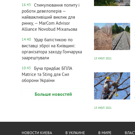
Стимулювання попиту і
16:45
роботи девелоперів —
найважливіший виклик для
502
0
ринку, — MarCom Advisor
Alliance Novobud Міхальова
Удар балістикою по
14:40
виставці зброї на Київщині:
організатора заходу Гончарука
заарештували
15 ИЮЛ 2021
Буча придбає БПЛА
10:45
374
0
Matrice та Sting для Сил
оборони України
Больше новостей
15 ИЮЛ 2021
НОВОСТИ КИЕВА
В УКРАИНЕ
В МИРЕ
ВЛАС