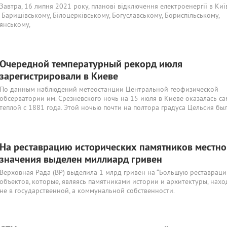
Завтра, 16 липня 2021 року, планові відключення електроенергії в Киї
у Баришівському, Білоцерківському, Богуславському, Бориспільському,
янському,
Очередной температурный рекорд июля
зарегистрировали в Киеве
По данным наблюдений метеостанции Центральной геофизической
обсерватории им. Срезневского ночь на 15 июля в Киеве оказалась с
теплой с 1881 года. Этой ночью почти на полтора градуса Цельсия бы
На реставрацию исторических памятников местно
значения выделен миллиард гривен
Верховная Рада (ВР) выделила 1 млрд гривен на “Большую реставраци
объектов, которые, являясь памятниками истории и архитектуры, нахо
не в государственной, а коммунальной собственности.