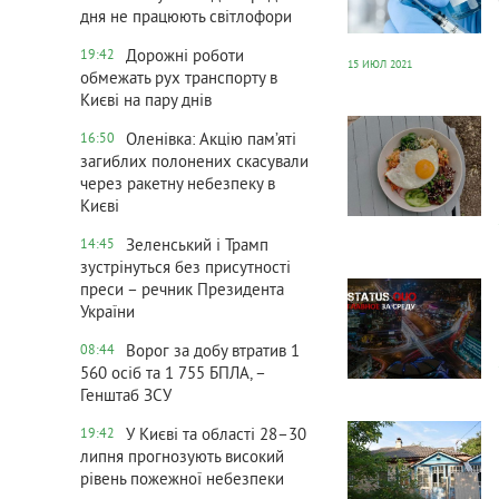
дня не працюють світлофори
Дорожні роботи
19:42
15 ИЮЛ 2021
обмежать рух транспорту в
Києві на пару днів
466
0
Оленівка: Акцію пам’яті
16:50
загиблих полонених скасували
через ракетну небезпеку в
Києві
Зеленський і Трамп
14:45
зустрінуться без присутності
483
0
преси – речник Президента
України
Ворог за добу втратив 1
08:44
560 осіб та 1 755 БПЛА, –
Генштаб ЗСУ
460
0
У Києві та області 28–30
19:42
липня прогнозують високий
рівень пожежної небезпеки