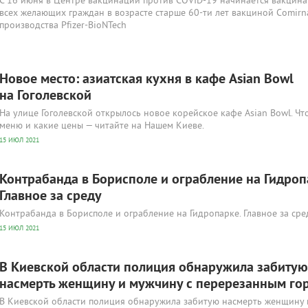
С 16 июня в Центре вакцинации против COVID-19 начинается вакцин
всех желающих граждан в возрасте старше 60-ти лет вакциной Comirn
производства Pfizer-BioNTech
Новое место: азиатская кухня в кафе Asian Bowl
на Гоголевской
На улице Гоголевской открылось новое корейское кафе Asian Bowl. Чт
меню и какие цены — читайте на Нашем Киеве.
15 ИЮЛ 2021
Контрабанда в Борисполе и ограбление на Гидроп
Главное за среду
Контрабанда в Борисполе и ограбление на Гидропарке. Главное за сре
15 ИЮЛ 2021
В Киевской области полиция обнаружила забитую
насмерть женщину и мужчину с перерезанным го
В Киевской области полиция обнаружила забитую насмерть женщину 