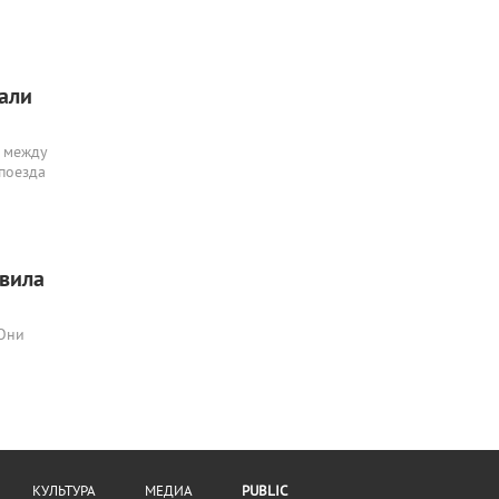
али
 между
 поезда
авила
 Они
КУЛЬТУРА
МЕДИА
PUBLIC