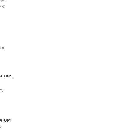
ация
aty
о в
арке.
ду
рлом
и