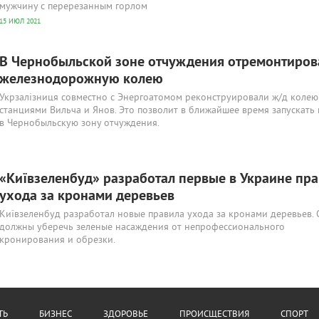
мужчину с перерезанным горлом
15 ИЮЛ 2021
В Чернобыльской зоне отчуждения отремонтиров
железнодорожную колею
Укрзалізниця совместно с Энергоатомом реконструировали ж/д колею
станциями Вильча и Янов. Это позволит в ближайшее время запускать
в Чернобыльскую зону отчуждения.
«Київзеленбуд» разработал первые в Украине пр
ухода за кронами деревьев
Київзеленбуд разработал новые правила ухода за кронами деревьев.
должны уберечь зеленые насаждения от непрофессионального
кронирования и обрезки.
ТЬ
БИЗНЕС
ЗДОРОВЬЕ
ПРОИСЩЕСТВИЯ
СПОРТ