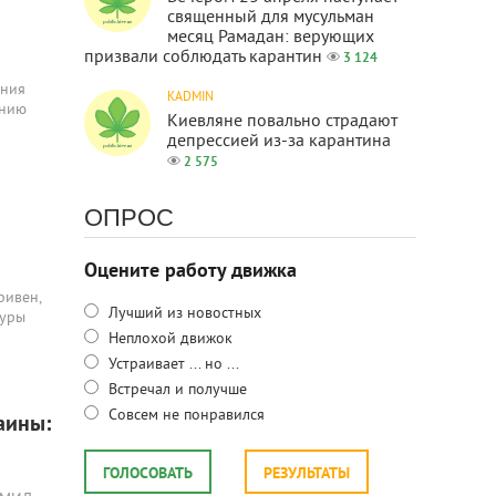
священный для мусульман
месяц Рамадан: верующих
призвали соблюдать карантин
3 124
ения
KADMIN
ению
Киевляне повально страдают
депрессией из-за карантина
2 575
ОПРОС
Оцените работу движка
ривен,
Лучший из новостных
туры
Неплохой движок
Устраивает ... но ...
Встречал и получше
Совсем не понравился
аины:
ГОЛОСОВАТЬ
РЕЗУЛЬТАТЫ