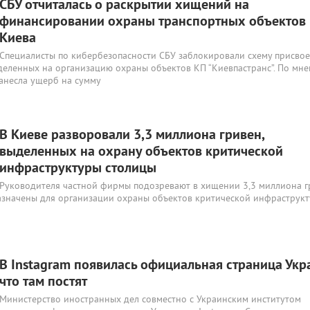
СБУ отчиталась о раскрытии хищений на
финансировании охраны транспортных объектов
Киева
Специалисты по кибербезопасности СБУ заблокировали схему присво
деленных на организацию охраны объектов КП “Киевпастранс”. По мн
нанесла ущерб на сумму
В Киеве разворовали 3,3 миллиона гривен,
выделенных на охрану объектов критической
инфраструктуры столицы
Руководителя частной фирмы подозревают в хищении 3,3 миллиона г
значены для организации охраны объектов критической инфраструк
В Instagram появилась официальная страница Укр
что там постят
Министерство иностранных дел совместно с Украинским институтом