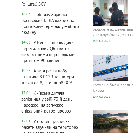
Генштаб ЗСУ
Поблизу Харкова
16:03
російський БпЛА вдарив по
поштовому терміналу – вбито
бюджетных денег, вы
людину
спецслужбы, сделка 
15 ИЮЛ 2021
У Києві запровадили
14:03
пересадковий QR-квиток з
457
0
безлімітними пересадками
протягом 90 хвилин
Армія рф за добу
10:27
втратила 8 РСЗВ та півтори
тисячі осіб, – Генштаб ЗСУ
которые были предна
Киева
Київська дитяча
17:04
15 ИЮЛ 2021
залізниця у свій 73-й день
народження запускає
381
0
унікальний ретропаровоз
У столиці російські
12:01
ракети влучили на територію