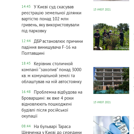
У Києві суд скасував
14:45
15 ИЮЛ 2021
реєстрацію земельної ділянки
вартістю понад 102 млн
449
0
гривень, яку використовували
під парковку
ДБР встановлює причини
12:44
падіння винищувача F-16 на
Полтавщині
Керівник столичной
18:45
344
0
компанії “захопив” понад 3000
кв. м комунальной землі та
облаштував на ній автостоянку
Проблемна відбудова на
16:48
Броварщині: як вже 4 роки
15 ИЮЛ 2021
відновлюють пошкоджені
будівлі після російської
362
0
окупації
На бульварі Тараса
08:44
Шевченка у Києві до середини