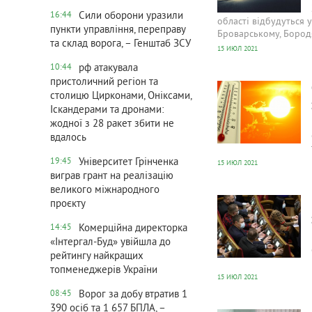
Сили оборони уразили
16:44
області відбудуться 
пункти управління, переправу
Броварському, Бород
та склад ворога, – Генштаб ЗСУ
15 ИЮЛ 2021
рф атакувала
10:44
526
0
пристоличний регіон та
столицю Цирконами, Оніксами,
Іскандерами та дронами:
жодної з 28 ракет збити не
вдалось
Університет Грінченка
19:45
15 ИЮЛ 2021
виграв грант на реалізацію
451
0
великого міжнародного
проєкту
Комерційна директорка
14:45
«Інтергал-Буд» увійшла до
рейтингу найкращих
топменеджерів України
15 ИЮЛ 2021
Ворог за добу втратив 1
08:45
426
0
390 осіб та 1 657 БПЛА, –