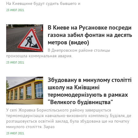
На Киевщине будут судить бывшего и
23 ИЮЛ 2021
614
0
В Киеве на Русановке посреди
газона забил фонтан на десять
метров (видео)
В Днепровском районе столицы
произошла коммунальная авария.
23 ИЮЛ 2021
543
0
Збудовану в минулому столітті
школу на Київщині
термомодернізують в рамках
“Великого будівництва”
У селі Жоравка Бориспільського району завершується
термомодернізація навчально-виховного комплексу. Будівля, де
розташовується освітній заклад, була збудована ще на початку
минулого століття. Зараз
23 ИЮЛ 2021