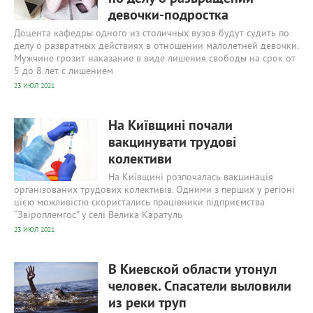
девочки-подростка
Доцента кафедры одного из столичных вузов будут судить по
делу о развратных действиях в отношении малолетней девочки.
Мужчине грозит наказание в виде лишения свободы на срок от
5 до 8 лет с лишением
23 ИЮЛ 2021
537
0
На Київщині почали
вакцинувати трудові
колективи
На Київщині розпочалась вакцинація
організованих трудових колективів. Одними з перших у регіоні
цією можливістю скористались працівники підприємства
“Звіроплемгос” у селі Велика Каратуль
23 ИЮЛ 2021
426
0
В Киевской области утонул
человек. Спасатели выловили
из реки труп