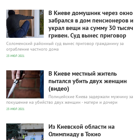
668
0
В Киеве домушник через окно
забрался в дом пенсионеров и
украл вещи на сумму 30 тысяч
гривен. Суд вынес приговор
Соломенский районный суд вынес приговор гражданину за
ограбление частного дома
23 ИЮЛ 2021
493
0
В Киеве местный житель
пытался убить двух женщин
(видео)
​Полицейские Киева задержали мужчину за
покушение на убийство двух женщин - матери и дочери
23 ИЮЛ 2021
499
0
Из Киевской области на
Олимпиаду в Токио