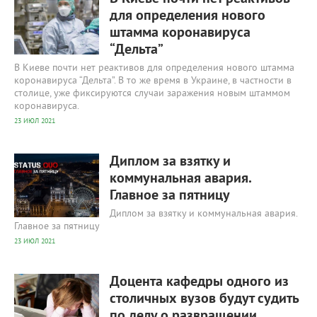
для определения нового
штамма коронавируса
“Дельта”
В Киеве почти нет реактивов для определения нового штамма
коронавируса “Дельта”. В то же время в Украине, в частности в
столице, уже фиксируются случаи заражения новым штаммом
коронавируса.
23 ИЮЛ 2021
355
0
Диплом за взятку и
коммунальная авария.
Главное за пятницу
Диплом за взятку и коммунальная авария.
Главное за пятницу
23 ИЮЛ 2021
385
0
Доцента кафедры одного из
столичных вузов будут судить
по делу о развращении