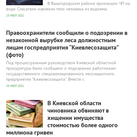
В Вышгородском районе произошло ЧП на
воде. Спасатели извлекли тело человека из водоема.
23 ИЮЛ 2021
Правоохранители сообщили о подозрении в
незаконной вырубке леса должностным
лицам госпредприятия “Киевлесозащита”
(фото)
Под процессуальным руководством Киевской областной
прокуратуры было сообщено о подозрении работникам
государственного специализированного лесозащитного
предприятия “Киевлесозащита”. Вместе с
23 ИЮЛ 2021
417
0
В Киевской области
чиновника обвиняют в
хищении имущества
стоимостью более одного
миллиона гривен