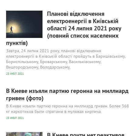
389
0
Планові відключення
електроенергії в Київській
області 24 липня 2021 року
(повний список населених
пунктів)
Завтра, 24 липня 2021 року, планові відключення
електроенергії в Київській області пройдуть в Баришівському,
Бориспільському, Броварському, Васильківському,
Вишгородському, Володарському,
23 ИЮЛ 2021
В Киеве изъяли партию героина на миллиард
гривен (фото)
В Киеве изъяли партию героина на миллиард гривен. Более 368
кг наркотиков были спрятаны в муляжах кирпича.
23 ИЮЛ 2021
534
0
В Киеве почти нет реактивов