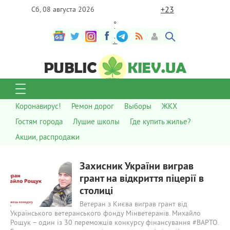
+
23
Сб, 08 августа 2026
°
C
Коронавирус!
Ремон дорог
Выборы
ЖКХ
Гостям города
Лушие школы
Где купить жилье?
Акции, распродажи
710
0
Захисник України виграв
грант на відкриття піцерії в
столиці
Ветеран з Києва виграв грант від
Українського ветеранського фонду Мінветеранів. Михайло
Рощук – один із 30 переможців конкурсу фінансування #ВАРТО.