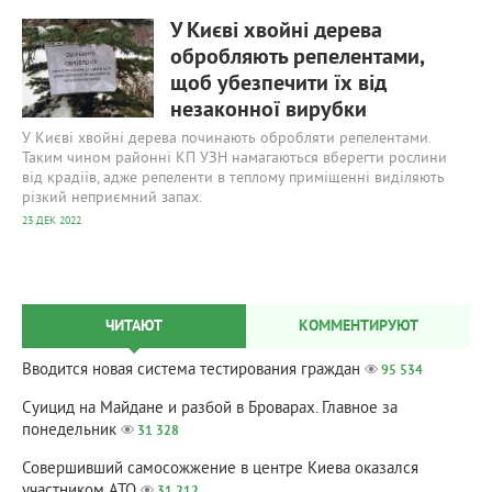
635
0
У Києві хвойні дерева
обробляють репелентами,
щоб убезпечити їх від
незаконної вирубки
У Києві хвойні дерева починають обробляти репелентами.
Таким чином районні КП УЗН намагаються вберегти рослини
від крадіїв, адже репеленти в теплому приміщенні виділяють
різкий неприємний запах.
23 ДЕК 2022
ЧИТАЮТ
КОММЕНТИРУЮТ
Вводится новая система тестирования граждан
95 534
Суицид на Майдане и разбой в Броварах. Главное за
понедельник
31 328
Совершивший самосожжение в центре Киева оказался
участником АТО