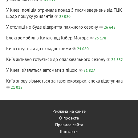
31 212
У Києві поліція отримала понад 5 тисяч звернень від ТЦК
щодо пошуку ухилянтів
27 020
У столиці не буде відкриття пляжного сезону
26 648
Електромобілі з Китаю від Кібер Моторс
25 178
Київ готується до складної зими
24 080
Київ активно готується до опалювального сезону
22 352
У Києві з’являться автомати з піцою
21 827
Київ знову візьметься за газонокосарки: спека відступила
21 015
Реклама на сайте
О проекте
Правила сайта
Контакты