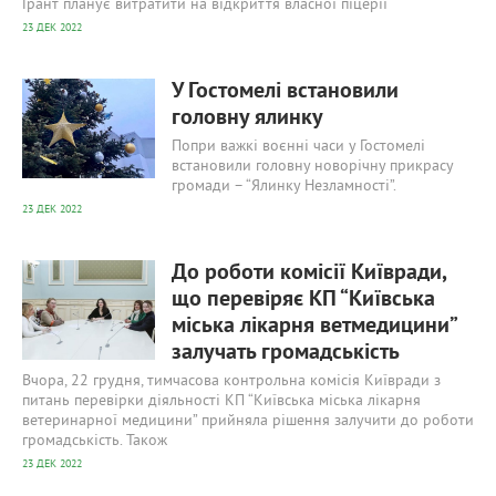
Грант планує витратити на відкриття власної піцерії
23 ДЕК 2022
594
0
У Гостомелі встановили
головну ялинку
Попри важкі воєнні часи у Гостомелі
встановили головну новорічну прикрасу
громади – “Ялинку Незламності”.
23 ДЕК 2022
587
0
До роботи комісії Київради,
що перевіряє КП “Київська
міська лікарня ветмедицини”
залучать громадськість
Вчора, 22 грудня, тимчасова контрольна комісія Київради з
питань перевірки діяльності КП “Київська міська лікарня
ветеринарної медицини” прийняла рішення залучити до роботи
громадськість. Також
23 ДЕК 2022