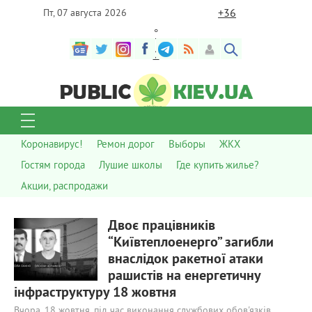
+
36
Пт, 07 августа 2026
°
C
Коронавирус!
Ремон дорог
Выборы
ЖКХ
Гостям города
Лушие школы
Где купить жилье?
Акции, распродажи
555
0
Двоє працівників
“Київтеплоенерго” загибли
внаслідок ракетної атаки
рашистів на енергетичну
інфраструктуру 18 жовтня
Вчора, 18 жовтня, під час виконання службових обов'язків