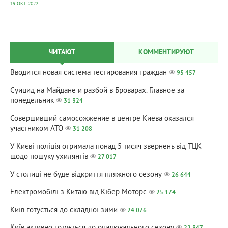
19 ОКТ 2022
ЧИТАЮТ
КОММЕНТИРУЮТ
Вводится новая система тестирования граждан
95 457
Суицид на Майдане и разбой в Броварах. Главное за
понедельник
31 324
Совершивший самосожжение в центре Киева оказался
участником АТО
31 208
У Києві поліція отримала понад 5 тисяч звернень від ТЦК
щодо пошуку ухилянтів
27 017
У столиці не буде відкриття пляжного сезону
26 644
Електромобілі з Китаю від Кібер Моторс
25 174
Київ готується до складної зими
24 076