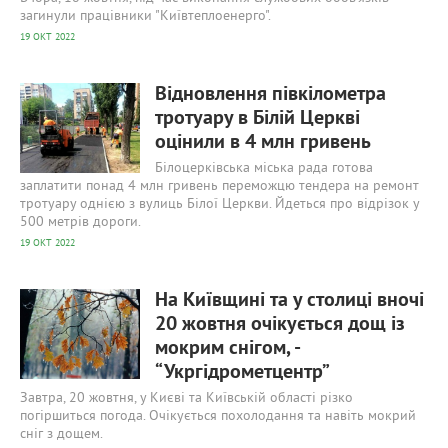
загинули працівники "Київтеплоенерго".
19 ОКТ 2022
575
0
Відновлення півкілометра
тротуару в Білій Церкві
оцінили в 4 млн гривень
Білоцерківська міська рада готова
заплатити понад 4 млн гривень переможцю тендера на ремонт
тротуару однією з вулиць Білої Церкви. Йдеться про відрізок у
500 метрів дороги.
19 ОКТ 2022
644
0
На Київщині та у столиці вночі
20 жовтня очікується дощ із
мокрим снігом, -
“Укргідрометцентр”
Завтра, 20 жовтня, у Києві та Київській області різко
погіршиться погода. Очікується похолодання та навіть мокрий
сніг з дощем.